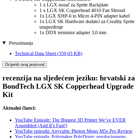
1 x LGX nosač za Sprite Backplate
1 x LGX SK Copperhead 4010 Fan Shroud
1x LGX XHP-6 to Micro 4-PIN adapter kabel
1x LGX SK Hardware dodatci za Creality Sprite
unapređenje
1x DDX termistor adapter 3,0 mm
Preuzimanja
Technical Data Sheet
(359,03 KB)
Ocijeniti ovaj proizvod
recenzija na sljedećem jeziku: hrvatski za
BondTech LGX SK Copperhead Upgrade
Kit
Aktualni članci:
YouTube Episode: The Biggest 3D Printer We’ve EVER
Assembled (And It’s Fast!)
YouTube epizoda: Anycubic Photon Mono M5s Pro Review
YouTube epizoda: Polymaker PolyDryer: revolucionarno