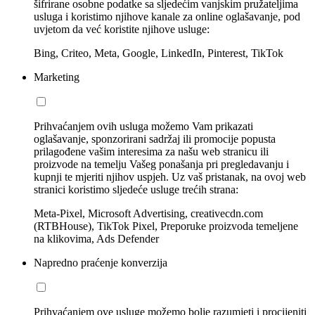
šifrirane osobne podatke sa sljedećim vanjskim pružateljima
usluga i koristimo njihove kanale za online oglašavanje, pod
uvjetom da već koristite njihove usluge:
Bing, Criteo, Meta, Google, LinkedIn, Pinterest, TikTok
Marketing
Prihvaćanjem ovih usluga možemo Vam prikazati
oglašavanje, sponzorirani sadržaj ili promocije popusta
prilagođene vašim interesima za našu web stranicu ili
proizvode na temelju Vašeg ponašanja pri pregledavanju i
kupnji te mjeriti njihov uspjeh. Uz vaš pristanak, na ovoj web
stranici koristimo sljedeće usluge trećih strana:
Meta-Pixel, Microsoft Advertising, creativecdn.com
(RTBHouse), TikTok Pixel, Preporuke proizvoda temeljene
na klikovima, Ads Defender
Napredno praćenje konverzija
Prihvaćanjem ove usluge možemo bolje razumjeti i procijeniti