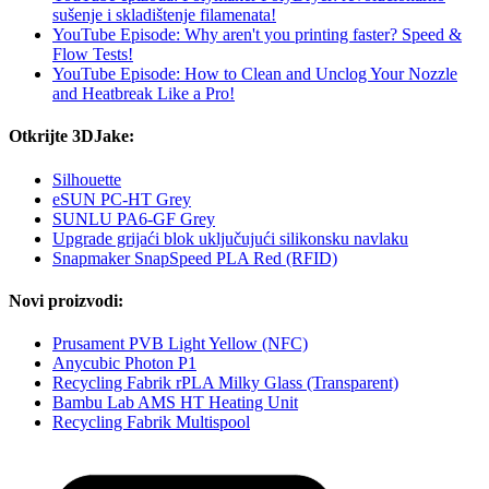
sušenje i skladištenje filamenata!
YouTube Episode: Why aren't you printing faster? Speed &
Flow Tests!
YouTube Episode: How to Clean and Unclog Your Nozzle
and Heatbreak Like a Pro!
Otkrijte 3DJake:
Silhouette
eSUN PC-HT Grey
SUNLU PA6-GF Grey
Upgrade grijaći blok uključujući silikonsku navlaku
Snapmaker SnapSpeed PLA Red (RFID)
Novi proizvodi:
Prusament PVB Light Yellow (NFC)
Anycubic Photon P1
Recycling Fabrik rPLA Milky Glass (Transparent)
Bambu Lab AMS HT Heating Unit
Recycling Fabrik Multispool