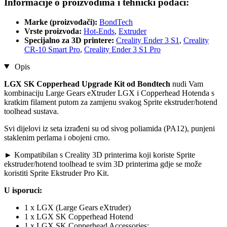
Informacije o proizvodima i tehnički podaci:
Marke (proizvođači):
BondTech
Vrste proizvoda:
Hot-Ends
,
Extruder
Specijalno za 3D printere:
Creality Ender 3 S1
,
Creality
CR-10 Smart Pro
,
Creality Ender 3 S1 Pro
Opis
LGX SK Copperhead Upgrade Kit od Bondtech
nudi Vam
kombinaciju Large Gears eXtruder LGX i Copperhead Hotenda s
kratkim filament putom za zamjenu svakog Sprite ekstruder/hotend
toolhead sustava.
Svi dijelovi iz seta izrađeni su od sivog poliamida (PA12), punjeni
staklenim perlama i obojeni crno.
► Kompatibilan s Creality 3D printerima koji koriste Sprite
ekstruder/hotend toolhead te svim 3D printerima gdje se može
koristiti Sprite Ekstruder Pro Kit.
U isporuci:
1 x LGX (Large Gears eXtruder)
1 x LGX SK Copperhead Hotend
1 x LGX SK Copperhead Accessories: