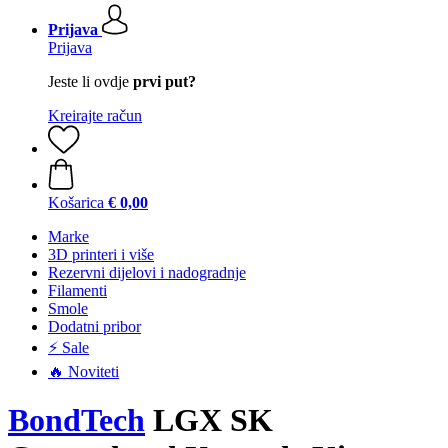
Prijava
Prijava
Jeste li ovdje
prvi put?
Kreirajte račun
Košarica
€ 0,00
Marke
3D printeri i više
Rezervni dijelovi i nadogradnje
Filamenti
Smole
Dodatni pribor
⚡ Sale
🔥 Noviteti
BondTech
LGX SK