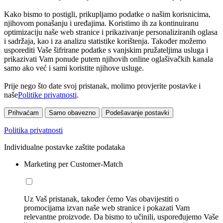
Kako bismo to postigli, prikupljamo podatke o našim korisnicima,
njihovom ponašanju i uređajima. Koristimo ih za kontinuiranu
optimizaciju naše web stranice i prikazivanje personaliziranih oglasa
i sadržaja, kao i za analizu statistike korištenja. Također možemo
usporediti Vaše šifrirane podatke s vanjskim pružateljima usluga i
prikazivati Vam ponude putem njihovih online oglašivačkih kanala
samo ako već i sami koristite njihove usluge.
Prije nego što date svoj pristanak, molimo provjerite postavke i
naše
Politike privatnosti
.
Prihvaćam
Samo obavezno
Podešavanje postavki
Politika privatnosti
Individualne postavke zaštite podataka
Marketing per Customer-Match
Uz Vaš pristanak, također ćemo Vas obavijestiti o
promocijama izvan naše web stranice i pokazati Vam
relevantne proizvode. Da bismo to učinili, uspoređujemo Vaše