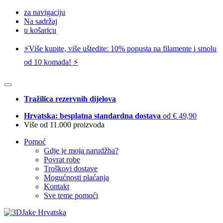
za navigaciju
Na sadržaj
u košaricu
⚡️Više kupite, više uštedite: 10% popusta na filamente i smolu
od 10 komada! ⚡️
Tražilica rezervnih dijelova
Hrvatska: besplatna standardna dostava
od € 49,90
Više od 11.000 proizvoda
Pomoć
Gdje je moja narudžba?
Povrat robe
Troškovi dostave
Mogućnosti plaćanja
Kontakt
Sve teme pomoći