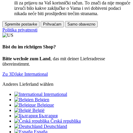
ili za prijavu na Vaš korisnički račun. To znači da nije moguće
izvući bilo kakve zaključke o Vama i svi dobiveni podaci
nikada neće biti proslijeđeni trećim stranama.
Spremite postavke
Prihvaćam
Samo obavezno
Politika privatnosti
Bist du im richtigen Shop?
Bitte wechsle zum Land
, das mit deiner Lieferadresse
übereinstimmt.
Zu 3DJake International
Anderes Lieferland wählen
International
Belgien
Belgique
België
България
Česká republika
Deutschland
España