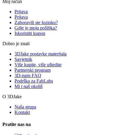
Moj račun
Prijava
Prijava
Zaboravili ste lozinku?
Gdje je moja pošiljka?
Iskoristiti kupon
Dobro je znati
3DJake postavke materijala
Savjetnik
Više kupite, više uštedite
Partnerski program
3D-ispis FAQ
Podrška za FabLabs
Mi i naš okoliš
O 3DJake
Naša grupa
Kontakt
Pratite nas na