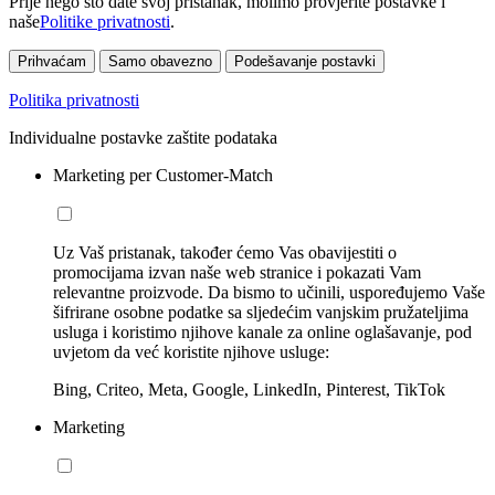
Prije nego što date svoj pristanak, molimo provjerite postavke i
naše
Politike privatnosti
.
Prihvaćam
Samo obavezno
Podešavanje postavki
Politika privatnosti
Individualne postavke zaštite podataka
Marketing per Customer-Match
Uz Vaš pristanak, također ćemo Vas obavijestiti o
promocijama izvan naše web stranice i pokazati Vam
relevantne proizvode. Da bismo to učinili, uspoređujemo Vaše
šifrirane osobne podatke sa sljedećim vanjskim pružateljima
usluga i koristimo njihove kanale za online oglašavanje, pod
uvjetom da već koristite njihove usluge:
Bing, Criteo, Meta, Google, LinkedIn, Pinterest, TikTok
Marketing