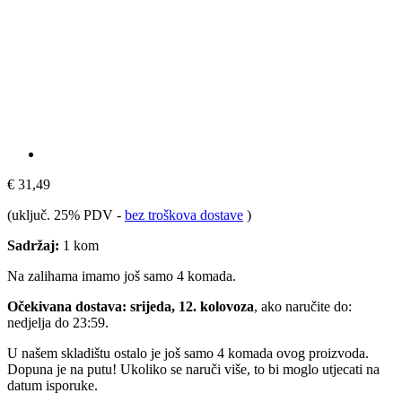
€ 31,49
(uključ. 25% PDV
-
bez troškova dostave
)
Sadržaj:
1 kom
Na zalihama imamo još samo 4 komada.
Očekivana dostava: srijeda, 12. kolovoza
, ako naručite do:
nedjelja do 23:59
.
U našem skladištu ostalo je još samo 4 komada ovog proizvoda.
Dopuna je na putu! Ukoliko se naruči više, to bi moglo utjecati na
datum isporuke.