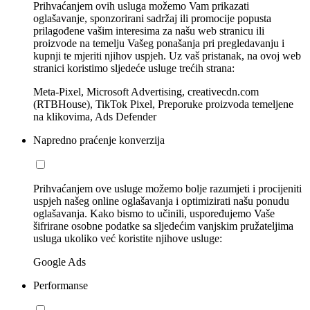
Prihvaćanjem ovih usluga možemo Vam prikazati
oglašavanje, sponzorirani sadržaj ili promocije popusta
prilagođene vašim interesima za našu web stranicu ili
proizvode na temelju Vašeg ponašanja pri pregledavanju i
kupnji te mjeriti njihov uspjeh. Uz vaš pristanak, na ovoj web
stranici koristimo sljedeće usluge trećih strana:
Meta-Pixel, Microsoft Advertising, creativecdn.com
(RTBHouse), TikTok Pixel, Preporuke proizvoda temeljene
na klikovima, Ads Defender
Napredno praćenje konverzija
Prihvaćanjem ove usluge možemo bolje razumjeti i procijeniti
uspjeh našeg online oglašavanja i optimizirati našu ponudu
oglašavanja. Kako bismo to učinili, uspoređujemo Vaše
šifrirane osobne podatke sa sljedećim vanjskim pružateljima
usluga ukoliko već koristite njihove usluge:
Google Ads
Performanse