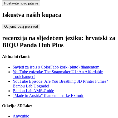
Postavite novo pitanje
Iskustva naših kupaca
Ocijeniti ovaj proizvod
recenzija na sljedećem jeziku: hrvatski za
BIQU Panda Hub Plus
Aktualni članci:
Savjeti za ispis s ColorFabb kork (pluto) filamentom
YouTube epizoda: The Snapmaker U1: An Affordable
Toolchanger!
YouTube Episode: Are You Breathing 3D Printer Fumes?
Bambu Lab Upgrade!
Bambu Lab AMS-Guide
"Made in Austria" filamenti marke Extrudr
Otkrijte 3DJake:
Anycubic