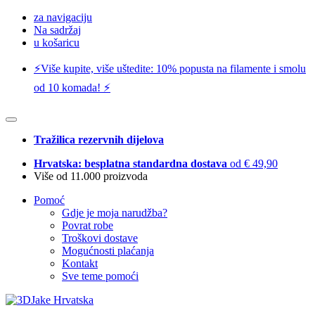
za navigaciju
Na sadržaj
u košaricu
⚡️Više kupite, više uštedite: 10% popusta na filamente i smolu
od 10 komada! ⚡️
Tražilica rezervnih dijelova
Hrvatska: besplatna standardna dostava
od € 49,90
Više od 11.000 proizvoda
Pomoć
Gdje je moja narudžba?
Povrat robe
Troškovi dostave
Mogućnosti plaćanja
Kontakt
Sve teme pomoći