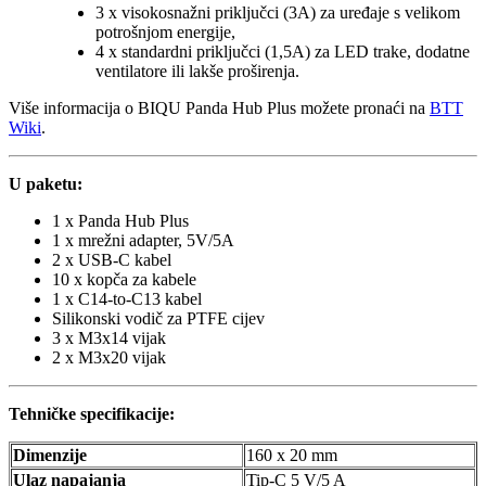
3 x visokosnažni priključci (3A) za uređaje s velikom
potrošnjom energije,
4 x standardni priključci (1,5A) za LED trake, dodatne
ventilatore ili lakše proširenja.
Više informacija o BIQU Panda Hub Plus možete pronaći na
BTT
Wiki
.
U paketu:
1 x Panda Hub Plus
1 x mrežni adapter, 5V/5A
2 x USB-C kabel
10 x kopča za kabele
1 x C14-to-C13 kabel
Silikonski vodič za PTFE cijev
3 x M3x14 vijak
2 x M3x20 vijak
Tehničke specifikacije:
Dimenzije
160 x 20 mm
Ulaz napajanja
Tip-C 5 V/5 A