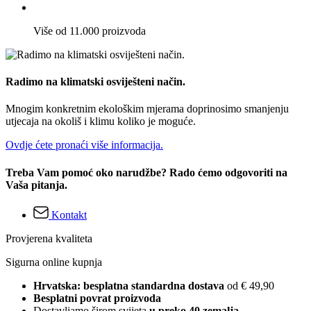
Više od 11.000 proizvoda
Radimo na klimatski osviješteni način.
Mnogim konkretnim ekološkim mjerama doprinosimo smanjenju
utjecaja na okoliš i klimu koliko je moguće.
Ovdje ćete pronaći više informacija.
Treba Vam pomoć oko narudžbe? Rado ćemo odgovoriti na
Vaša pitanja.
Kontakt
Provjerena kvaliteta
Sigurna online kupnja
Hrvatska: besplatna standardna dostava
od € 49,90
Besplatni povrat proizvoda
Dostavljamo širom svijeta
u preko 40 zemalja