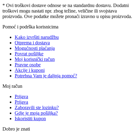
* Ovi troškovi dostave odnose se na standardnu ​​dostavu. Dodatni
troškovi mogu nastati npr. zbog težine, veličine ili svojstava
proizvoda. Ove podatke možete pronaći izravno u opisu proizvoda.
Pomoć i podrška korisnicima
Kako izvršiti narudžbu
Otprema i dostava
Mogućnosti plaćanja
Povrat pošiljke
Moj korisnički račun
Pravne osobe
Akcije i kuponi
Potrebna Vam je daljnja pomoć?
Moj račun
Prijava
Prijava
Zaboravili ste lozinku?
Gdje je moja pošiljka?
Iskoristiti kupon
Dobro je znati