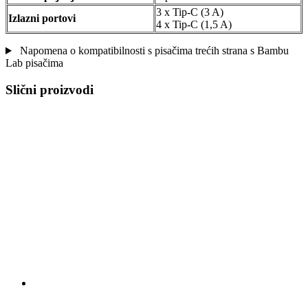
3 x Tip-C (3 A)
Izlazni portovi
4 x Tip-C (1,5 A)
Napomena o kompatibilnosti s pisačima trećih strana s Bambu
Lab pisačima
Slični proizvodi