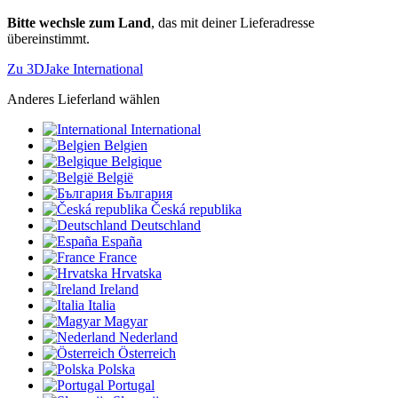
Bitte wechsle zum Land
, das mit deiner Lieferadresse
übereinstimmt.
Zu 3DJake International
Anderes Lieferland wählen
International
Belgien
Belgique
België
България
Česká republika
Deutschland
España
France
Hrvatska
Ireland
Italia
Magyar
Nederland
Österreich
Polska
Portugal