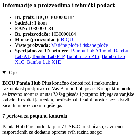
Informacije o proizvodima i tehnički podaci:
Br. proiz.
BIQU-1030000184
Sadržaj:
1 kom
EAN:
1030000184
Br. proizvođača:
1030000184
Marke (proizvođači):
BIQU
Vrste proizvoda:
Matične ploče i tiskane ploče
Specijalno za 3D printere:
Bambu Lab A1 mini
,
Bambu
Lab A1
,
Bambu Lab P1P
,
Bambu Lab P1S
,
Bambu Lab
X1C
,
Bambu Lab X1E
Opis
BIQU Panda Hub Plus
konačno donosi red i maksimalnu
raznolikost priključaka u Vaš Bambu Lab pisač: Kompaktni modul
se izravno montira unutar Vašeg pisača i potpuno izbjegava vanjske
kabele. Rezultat je uredan, profesionalni radni prostor bez labavih
žica ili improviziranih rješenja.
7 portova za potpunu kontrolu
Panda Hub Plus nudi ukupno 7 USB-C priključaka, savršeno
raspoređenih za dodatnu opremu svih razina snage: