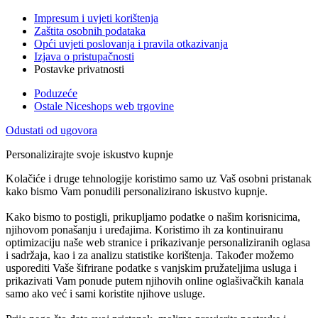
Impresum i uvjeti korištenja
Zaštita osobnih podataka
Opći uvjeti poslovanja i pravila otkazivanja
Izjava o pristupačnosti
Postavke privatnosti
Poduzeće
Ostale Niceshops web trgovine
Odustati od ugovora
Personalizirajte svoje iskustvo kupnje
Kolačiće i druge tehnologije koristimo samo uz Vaš osobni pristanak
kako bismo Vam ponudili personalizirano iskustvo kupnje.
Kako bismo to postigli, prikupljamo podatke o našim korisnicima,
njihovom ponašanju i uređajima. Koristimo ih za kontinuiranu
optimizaciju naše web stranice i prikazivanje personaliziranih oglasa
i sadržaja, kao i za analizu statistike korištenja. Također možemo
usporediti Vaše šifrirane podatke s vanjskim pružateljima usluga i
prikazivati Vam ponude putem njihovih online oglašivačkih kanala
samo ako već i sami koristite njihove usluge.