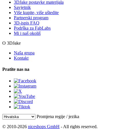
3DJake postavke materijala
Savjetnik
Više kupite, više uštedite
Partnerski program
3D-ispis FAQ
Podrška za FabLabs
Mi i naš okoliš
O 3DJake
Naša grupa
Kontakt
Pratite nas na
Promjena regije / jezika
© 2010-2026
niceshops GmbH
- All rights reserved.