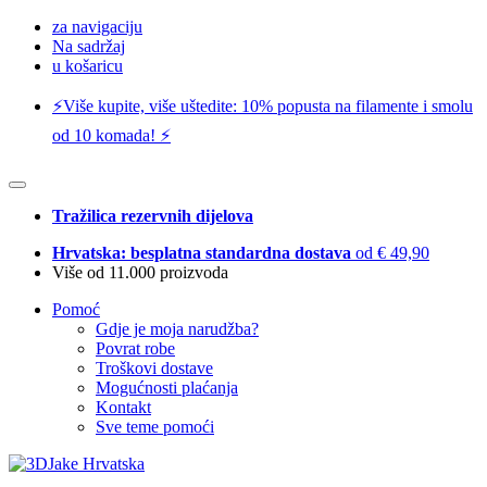
za navigaciju
Na sadržaj
u košaricu
⚡️Više kupite, više uštedite: 10% popusta na filamente i smolu
od 10 komada! ⚡️
Tražilica rezervnih dijelova
Hrvatska: besplatna standardna dostava
od € 49,90
Više od 11.000 proizvoda
Pomoć
Gdje je moja narudžba?
Povrat robe
Troškovi dostave
Mogućnosti plaćanja
Kontakt
Sve teme pomoći