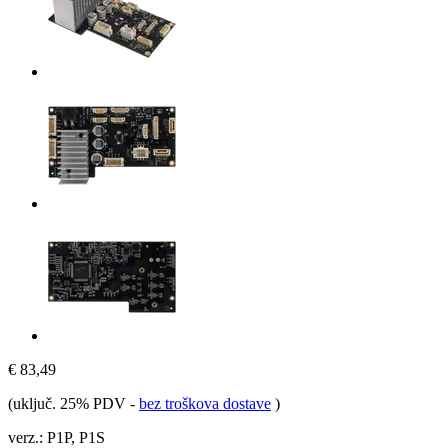
€ 83,49
(uključ. 25% PDV
-
bez troškova dostave
)
verz.:
P1P, P1S