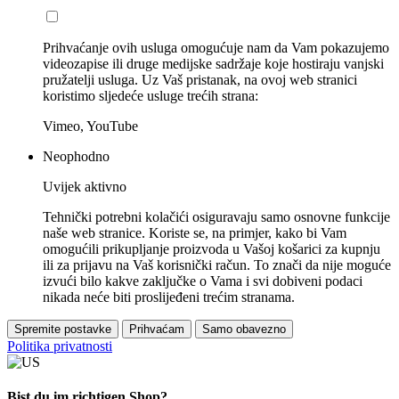
Prihvaćanje ovih usluga omogućuje nam da Vam pokazujemo
videozapise ili druge medijske sadržaje koje hostiraju vanjski
pružatelji usluga. Uz Vaš pristanak, na ovoj web stranici
koristimo sljedeće usluge trećih strana:
Vimeo, YouTube
Neophodno
Uvijek aktivno
Tehnički potrebni kolačići osiguravaju samo osnovne funkcije
naše web stranice. Koriste se, na primjer, kako bi Vam
omogućili prikupljanje proizvoda u Vašoj košarici za kupnju
ili za prijavu na Vaš korisnički račun. To znači da nije moguće
izvući bilo kakve zaključke o Vama i svi dobiveni podaci
nikada neće biti proslijeđeni trećim stranama.
Spremite postavke
Prihvaćam
Samo obavezno
Politika privatnosti
Bist du im richtigen Shop?