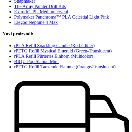
Snapmaker
The Army Painter Drill Bits
Extrudr TPU Medium crveni
Polymaker Panchroma™ PLA Celestial Light Pink
Elegoo Neptune 4 Max
Novi proizvodi:
rPLA Refill Sparkling Candle (Red-Glitter)
rPETG Refill Mystical Emerald (Green-Translucent)
rPLA Refill Püriertes Einhorn (Multicolor)
BIQU Pop Station Mini
rPETG Refill Tanzende Flamme (Orange-Translucent)