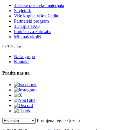
3DJake postavke materijala
Savjetnik
Više kupite, više uštedite
Partnerski program
3D-ispis FAQ
Podrška za FabLabs
Mi i naš okoliš
O 3DJake
Naša grupa
Kontakt
Pratite nas na
Promjena regije / jezika