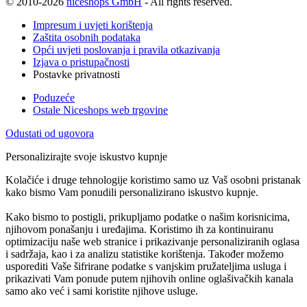
© 2010-2026
niceshops GmbH
- All rights reserved.
Impresum i uvjeti korištenja
Zaštita osobnih podataka
Opći uvjeti poslovanja i pravila otkazivanja
Izjava o pristupačnosti
Postavke privatnosti
Poduzeće
Ostale Niceshops web trgovine
Odustati od ugovora
Personalizirajte svoje iskustvo kupnje
Kolačiće i druge tehnologije koristimo samo uz Vaš osobni pristanak
kako bismo Vam ponudili personalizirano iskustvo kupnje.
Kako bismo to postigli, prikupljamo podatke o našim korisnicima,
njihovom ponašanju i uređajima. Koristimo ih za kontinuiranu
optimizaciju naše web stranice i prikazivanje personaliziranih oglasa
i sadržaja, kao i za analizu statistike korištenja. Također možemo
usporediti Vaše šifrirane podatke s vanjskim pružateljima usluga i
prikazivati Vam ponude putem njihovih online oglašivačkih kanala
samo ako već i sami koristite njihove usluge.