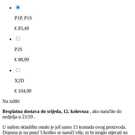
P1P, P1S
€ 83,49
P2S
€ 88,99
X2D
€ 104,99
Na zalihi
Besplatna dostava do srijeda, 12. kolovoza
, ako naručite do
nedjelja u 23:59
.
U našem skladištu ostalo je još samo 15 komada ovog proizvoda.
Dopuna je na putu! Ukoliko se naruči više, to bi moglo utjecati na