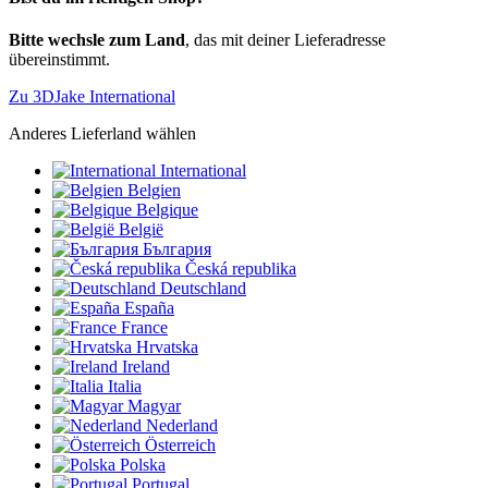
Bitte wechsle zum Land
, das mit deiner Lieferadresse
übereinstimmt.
Zu 3DJake International
Anderes Lieferland wählen
International
Belgien
Belgique
België
България
Česká republika
Deutschland
España
France
Hrvatska
Ireland
Italia
Magyar
Nederland
Österreich
Polska
Portugal