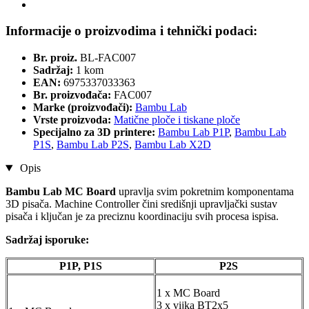
Informacije o proizvodima i tehnički podaci:
Br. proiz.
BL-FAC007
Sadržaj:
1 kom
EAN:
6975337033363
Br. proizvođača:
FAC007
Marke (proizvođači):
Bambu Lab
Vrste proizvoda:
Matične ploče i tiskane ploče
Specijalno za 3D printere:
Bambu Lab P1P
,
Bambu Lab
P1S
,
Bambu Lab P2S
,
Bambu Lab X2D
Opis
Bambu Lab MC Board
upravlja svim pokretnim komponentama
3D pisača. Machine Controller čini središnji upravljački sustav
pisača i ključan je za preciznu koordinaciju svih procesa ispisa.
Sadržaj isporuke:
P1P, P1S
P2S
1 x MC Board
3 x vijka BT2x5