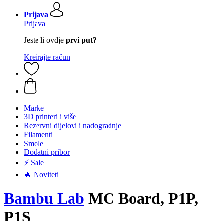
Prijava
Prijava
Jeste li ovdje
prvi put?
Kreirajte račun
Marke
3D printeri i više
Rezervni dijelovi i nadogradnje
Filamenti
Smole
Dodatni pribor
⚡ Sale
🔥 Noviteti
Bambu Lab
MC Board, P1P,
P1S