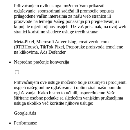
Prihvaćanjem ovih usluga možemo Vam prikazati
oglašavanje, sponzorirani sadržaj ili promocije popusta
prilagođene vašim interesima za našu web stranicu ili
proizvode na temelju Vašeg ponašanja pri pregledavanju i
kupnji te mjeriti njihov uspjeh. Uz vaš pristanak, na ovoj web
stranici koristimo sljedeće usluge trećih strana:
Meta-Pixel, Microsoft Advertising, creativecdn.com
(RTBHouse), TikTok Pixel, Preporuke proizvoda temeljene
na klikovima, Ads Defender
Napredno praćenje konverzija
Prihvaćanjem ove usluge možemo bolje razumjeti i procijeniti
uspjeh našeg online oglašavanja i optimizirati našu ponudu
oglašavanja. Kako bismo to učinili, uspoređujemo Vaše
šifrirane osobne podatke sa sljedećim vanjskim pružateljima
usluga ukoliko već koristite njihove usluge:
Google Ads
Performanse