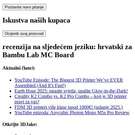
Postavite novo pitanje
Iskustva naših kupaca
Ocijeniti ovaj proizvod
recenzija na sljedećem jeziku: hrvatski za
Bambu Lab MC Board
Aktualni članci:
YouTube Episode: The Biggest 3D Printer We’ve EVER
Assembled (And It’s Fast!)
Earth Hour 2025: ugasite svjetla, upalite Glow-in-the-Dark!
Creality K2 Combo vs. K2 Pro Combo – koji je 3D printer
pravi za vas?
FDM 3D printeri više klase ispod 1000€! (izdanje 2025.)
YouTube epizoda: Anycubic Photon Mono M5s Pro Review
Otkrijte 3DJake: