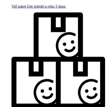
Vaš paket ćete primiti u roku 3 dana