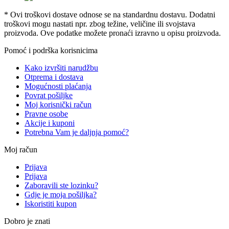
* Ovi troškovi dostave odnose se na standardnu ​​dostavu. Dodatni
troškovi mogu nastati npr. zbog težine, veličine ili svojstava
proizvoda. Ove podatke možete pronaći izravno u opisu proizvoda.
Pomoć i podrška korisnicima
Kako izvršiti narudžbu
Otprema i dostava
Mogućnosti plaćanja
Povrat pošiljke
Moj korisnički račun
Pravne osobe
Akcije i kuponi
Potrebna Vam je daljnja pomoć?
Moj račun
Prijava
Prijava
Zaboravili ste lozinku?
Gdje je moja pošiljka?
Iskoristiti kupon
Dobro je znati