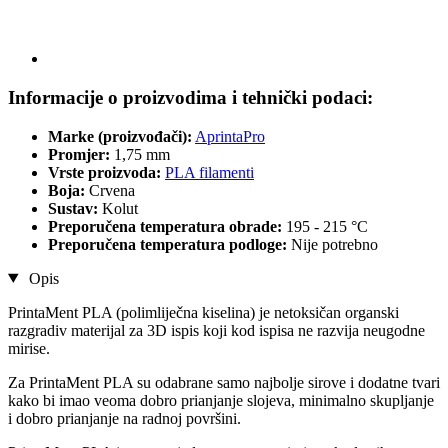
Informacije o proizvodima i tehnički podaci:
Marke (proizvođači):
AprintaPro
Promjer:
1,75 mm
Vrste proizvoda:
PLA filamenti
Boja:
Crvena
Sustav:
Kolut
Preporučena temperatura obrade:
195 - 215 °C
Preporučena temperatura podloge:
Nije potrebno
Opis
PrintaMent PLA (polimliječna kiselina) je netoksičan organski
razgradiv materijal za 3D ispis koji kod ispisa ne razvija neugodne
mirise.
Za PrintaMent PLA su odabrane samo najbolje sirove i dodatne tvari
kako bi imao veoma dobro prianjanje slojeva, minimalno skupljanje
i dobro prianjanje na radnoj površini.