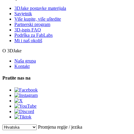
3DJake postavke materijala
Savjetnik
Više kupite, više uštedite
Partnerski program
3D-ispis FAQ
Podrška za FabLabs
Mi i naš okoliš
O 3DJake
Naša grupa
Kontakt
Pratite nas na
Promjena regije / jezika