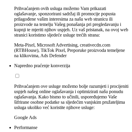
Prihvaćanjem ovih usluga možemo Vam prikazati
oglašavanje, sponzorirani sadržaj ili promocije popusta
prilagođene vašim interesima za našu web stranicu ili
proizvode na temelju Vašeg ponašanja pri pregledavanju i
kupnji te mjeriti njihov uspjeh. Uz vaš pristanak, na ovoj web
stranici koristimo sljedeće usluge trećih strana:
Meta-Pixel, Microsoft Advertising, creativecdn.com
(RTBHouse), TikTok Pixel, Preporuke proizvoda temeljene
na klikovima, Ads Defender
Napredno praćenje konverzija
Prihvaćanjem ove usluge možemo bolje razumjeti i procijeniti
uspjeh našeg online oglašavanja i optimizirati našu ponudu
oglašavanja. Kako bismo to učinili, uspoređujemo Vaše
šifrirane osobne podatke sa sljedećim vanjskim pružateljima
usluga ukoliko već koristite njihove usluge:
Google Ads
Performanse