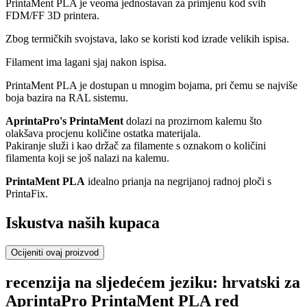
PrintaMent PLA je veoma jednostavan za primjenu kod svih
FDM/FF 3D printera.
Zbog termičkih svojstava, lako se koristi kod izrade velikih ispisa.
Filament ima lagani sjaj nakon ispisa.
PrintaMent PLA je dostupan u mnogim bojama, pri čemu se najviše
boja bazira na RAL sistemu.
AprintaPro's PrintaMent
dolazi na prozirnom kalemu što
olakšava procjenu količine ostatka materijala.
Pakiranje služi i kao držač za filamente s oznakom o količini
filamenta koji se još nalazi na kalemu.
PrintaMent PLA
idealno prianja na negrijanoj radnoj ploči s
PrintaFix.
Iskustva naših kupaca
Ocijeniti ovaj proizvod
recenzija na sljedećem jeziku: hrvatski za
AprintaPro PrintaMent PLA red