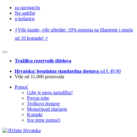
za navigaciju
Na sadržaj
u košaricu
⚡️Više kupite, više uštedite: 10% popusta na filamente i smolu
od 10 komada! ⚡️
Tražilica rezervnih dijelova
Hrvatska: besplatna standardna dostava
od € 49,90
Više od 11.000 proizvoda
Pomoć
Gdje je moja narudžba?
Povrat robe
Troškovi dostave
Mogućnosti plaćanja
Kontakt
Sve teme pomoći