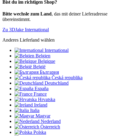
Bist du im richtigen Shop?
Bitte wechsle zum Land
, das mit deiner Lieferadresse
übereinstimmt.
Zu 3DJake International
Anderes Lieferland wählen
International
Belgien
Belgique
België
България
Česká republika
Deutschland
España
France
Hrvatska
Ireland
Italia
Magyar
Nederland
Österreich
Polska