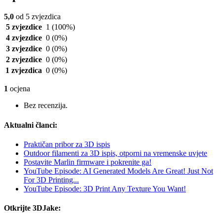
5,0
od 5 zvjezdica
5 zvjezdice
1
(100%)
4 zvjezdice
0
(0%)
3 zvjezdice
0
(0%)
2 zvjezdice
0
(0%)
1 zvjezdica
0
(0%)
1
ocjena
Bez recenzija.
Aktualni članci:
Praktičan pribor za 3D ispis
Outdoor filamenti za 3D ispis, otporni na vremenske uvjete
Postavite Marlin firmware i pokrenite ga!
YouTube Episode: AI Generated Models Are Great! Just Not
For 3D Printing...
YouTube Episode: 3D Print Any Texture You Want!
Otkrijte 3DJake: