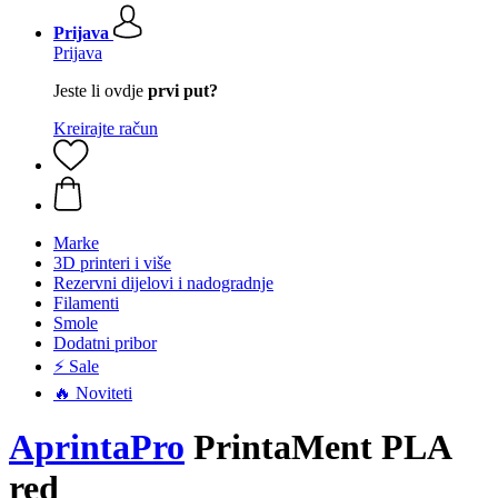
Prijava
Prijava
Jeste li ovdje
prvi put?
Kreirajte račun
Marke
3D printeri i više
Rezervni dijelovi i nadogradnje
Filamenti
Smole
Dodatni pribor
⚡ Sale
🔥 Noviteti
AprintaPro
PrintaMent PLA
red