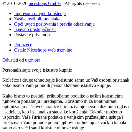
© 2010-2026
niceshops GmbH
- All rights reserved.
Impresum i uvjeti korištenja
Zaštita osobnih podataka
Opći uvjeti poslovanja i pravila otkazivanja
Izjava o pristupačnosti
Postavke privatnosti
Poduzeće
Ostale Niceshops web trgovine
Odustati od ugovora
Personalizirajte svoje iskustvo kupnje
Kolačiće i druge tehnologije koristimo samo uz Vaš osobni pristanak
kako bismo Vam ponudili personalizirano iskustvo kupnje.
Kako bismo to postigli, prikupljamo podatke o našim korisnicima,
njihovom ponašanju i uređajima. Koristimo ih za kontinuiranu
optimizaciju naše web stranice i prikazivanje personaliziranih oglasa
i sadržaja, kao i za analizu statistike korištenja. Također možemo
usporediti Vaše šifrirane podatke s vanjskim pružateljima usluga i
prikazivati Vam ponude putem njihovih online oglašivačkih kanala
samo ako već i sami koristite njihove usluge.