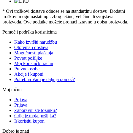
* Ovi troškovi dostave odnose se na standardnu ​​dostavu. Dodatni
troškovi mogu nastati npr. zbog težine, veličine ili svojstava
proizvoda. Ove podatke možete pronaći izravno u opisu proizvoda.
Pomoć i podrška korisnicima
Kako izvršiti narudžbu
Otprema i dostava
Mogućnosti plaćanja
Povrat pošiljke
Moj korisnički račun
Pravne osobe
Akcije i kuponi
Potrebna Vam je daljnja pomoć?
Moj račun
Prijava
Prijava
Zaboravili ste lozinku?
Gdje je moja pošiljka?
Iskoristiti kupon
Dobro je znati