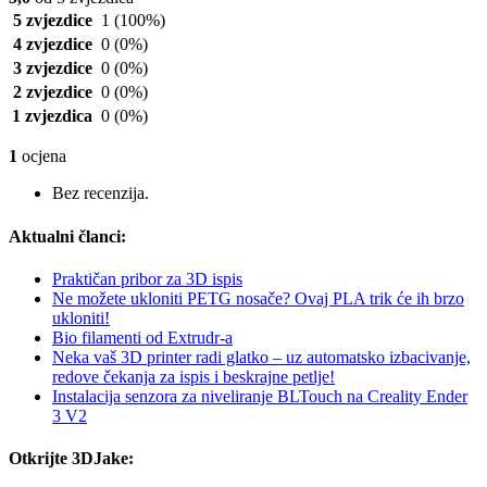
5 zvjezdice
1
(100%)
4 zvjezdice
0
(0%)
3 zvjezdice
0
(0%)
2 zvjezdice
0
(0%)
1 zvjezdica
0
(0%)
1
ocjena
Bez recenzija.
Aktualni članci:
Praktičan pribor za 3D ispis
Ne možete ukloniti PETG nosače? Ovaj PLA trik će ih brzo
ukloniti!
Bio filamenti od Extrudr-a
Neka vaš 3D printer radi glatko – uz automatsko izbacivanje,
redove čekanja za ispis i beskrajne petlje!
Instalacija senzora za niveliranje BLTouch na Creality Ender
3 V2
Otkrijte 3DJake: