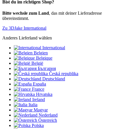
Bist du im richtigen Shop?
Bitte wechsle zum Land
, das mit deiner Lieferadresse
übereinstimmt.
Zu 3DJake International
Anderes Lieferland wählen
International
Belgien
Belgique
België
България
Česká republika
Deutschland
España
France
Hrvatska
Ireland
Italia
Magyar
Nederland
Österreich
Polska