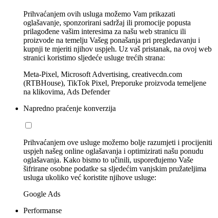
Prihvaćanjem ovih usluga možemo Vam prikazati
oglašavanje, sponzorirani sadržaj ili promocije popusta
prilagođene vašim interesima za našu web stranicu ili
proizvode na temelju Vašeg ponašanja pri pregledavanju i
kupnji te mjeriti njihov uspjeh. Uz vaš pristanak, na ovoj web
stranici koristimo sljedeće usluge trećih strana:
Meta-Pixel, Microsoft Advertising, creativecdn.com
(RTBHouse), TikTok Pixel, Preporuke proizvoda temeljene
na klikovima, Ads Defender
Napredno praćenje konverzija
Prihvaćanjem ove usluge možemo bolje razumjeti i procijeniti
uspjeh našeg online oglašavanja i optimizirati našu ponudu
oglašavanja. Kako bismo to učinili, uspoređujemo Vaše
šifrirane osobne podatke sa sljedećim vanjskim pružateljima
usluga ukoliko već koristite njihove usluge:
Google Ads
Performanse