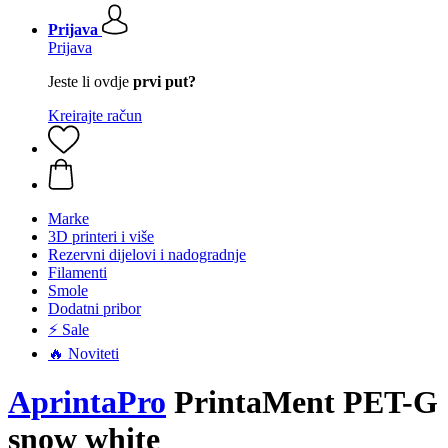
Prijava
Prijava
Jeste li ovdje
prvi put?
Kreirajte račun
Marke
3D printeri i više
Rezervni dijelovi i nadogradnje
Filamenti
Smole
Dodatni pribor
⚡ Sale
🔥 Noviteti
AprintaPro
PrintaMent PET-G
snow white