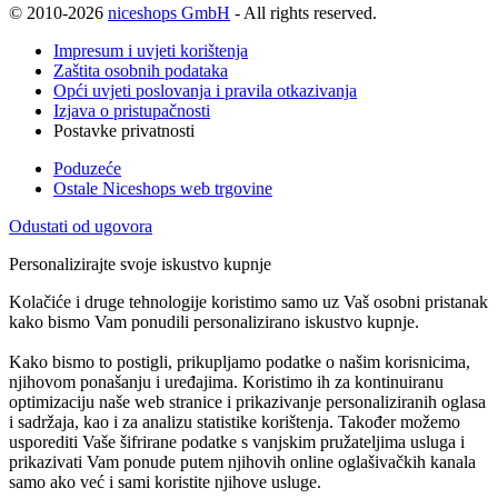
© 2010-2026
niceshops GmbH
- All rights reserved.
Impresum i uvjeti korištenja
Zaštita osobnih podataka
Opći uvjeti poslovanja i pravila otkazivanja
Izjava o pristupačnosti
Postavke privatnosti
Poduzeće
Ostale Niceshops web trgovine
Odustati od ugovora
Personalizirajte svoje iskustvo kupnje
Kolačiće i druge tehnologije koristimo samo uz Vaš osobni pristanak
kako bismo Vam ponudili personalizirano iskustvo kupnje.
Kako bismo to postigli, prikupljamo podatke o našim korisnicima,
njihovom ponašanju i uređajima. Koristimo ih za kontinuiranu
optimizaciju naše web stranice i prikazivanje personaliziranih oglasa
i sadržaja, kao i za analizu statistike korištenja. Također možemo
usporediti Vaše šifrirane podatke s vanjskim pružateljima usluga i
prikazivati Vam ponude putem njihovih online oglašivačkih kanala
samo ako već i sami koristite njihove usluge.