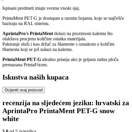
Ispisani predmeti imaju veoma visoki sjaj.
PrintaMent PET-G je dostupan u raznim bojama, koje se najčešće
baziraju na RAL sistemu.
AprintaPro's PrintaMent
dolazi na prozirnom kalemu što
olakšava procjenu količine ostatka materijala.
Pakiranje služi i kao držač za filamente s oznakom o količini
filamenta koji se još nalazi na kalemu.
PrintaMent PET-G
idealno prianja ako je grijana radna ploča
premazana PrintaFixom.
Iskustva naših kupaca
Ocijeniti ovaj proizvod
recenzija na sljedećem jeziku: hrvatski za
AprintaPro PrintaMent PET-G snow
white
5,0
od 5 zvjezdica