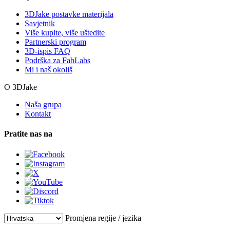
3DJake postavke materijala
Savjetnik
Više kupite, više uštedite
Partnerski program
3D-ispis FAQ
Podrška za FabLabs
Mi i naš okoliš
O 3DJake
Naša grupa
Kontakt
Pratite nas na
Promjena regije / jezika