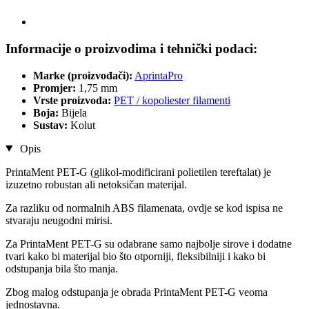
Informacije o proizvodima i tehnički podaci:
Marke (proizvođači):
AprintaPro
Promjer:
1,75 mm
Vrste proizvoda:
PET / kopoliester filamenti
Boja:
Bijela
Sustav:
Kolut
Opis
PrintaMent PET-G (glikol-modificirani polietilen tereftalat) je
izuzetno robustan ali netoksičan materijal.
Za razliku od normalnih ABS filamenata, ovdje se kod ispisa ne
stvaraju neugodni mirisi.
Za PrintaMent PET-G su odabrane samo najbolje sirove i dodatne
tvari kako bi materijal bio što otporniji, fleksibilniji i kako bi
odstupanja bila što manja.
Zbog malog odstupanja je obrada PrintaMent PET-G veoma
jednostavna.