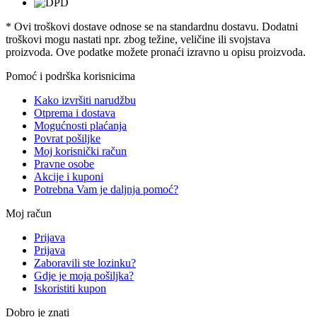
* Ovi troškovi dostave odnose se na standardnu ​​dostavu. Dodatni
troškovi mogu nastati npr. zbog težine, veličine ili svojstava
proizvoda. Ove podatke možete pronaći izravno u opisu proizvoda.
Pomoć i podrška korisnicima
Kako izvršiti narudžbu
Otprema i dostava
Mogućnosti plaćanja
Povrat pošiljke
Moj korisnički račun
Pravne osobe
Akcije i kuponi
Potrebna Vam je daljnja pomoć?
Moj račun
Prijava
Prijava
Zaboravili ste lozinku?
Gdje je moja pošiljka?
Iskoristiti kupon
Dobro je znati