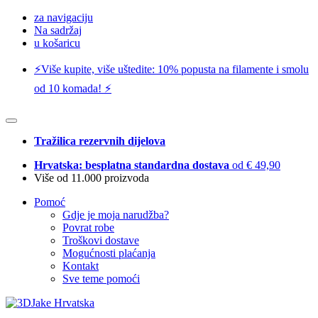
za navigaciju
Na sadržaj
u košaricu
⚡️Više kupite, više uštedite: 10% popusta na filamente i smolu
od 10 komada! ⚡️
Tražilica rezervnih dijelova
Hrvatska: besplatna standardna dostava
od € 49,90
Više od 11.000 proizvoda
Pomoć
Gdje je moja narudžba?
Povrat robe
Troškovi dostave
Mogućnosti plaćanja
Kontakt
Sve teme pomoći