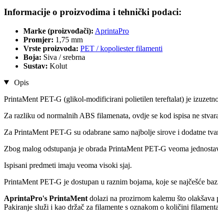
Informacije o proizvodima i tehnički podaci:
Marke (proizvođači):
AprintaPro
Promjer:
1,75 mm
Vrste proizvoda:
PET / kopoliester filamenti
Boja:
Siva / srebrna
Sustav:
Kolut
Opis
PrintaMent PET-G (glikol-modificirani polietilen tereftalat) je izuzetno
Za razliku od normalnih ABS filamenata, ovdje se kod ispisa ne stvara
Za PrintaMent PET-G su odabrane samo najbolje sirove i dodatne tvari ka
Zbog malog odstupanja je obrada PrintaMent PET-G veoma jednosta
Ispisani predmeti imaju veoma visoki sjaj.
PrintaMent PET-G je dostupan u raznim bojama, koje se najčešće baz
AprintaPro's PrintaMent
dolazi na prozirnom kalemu što olakšava pr
Pakiranje služi i kao držač za filamente s oznakom o količini filamenta