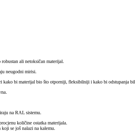
 robustan ali netoksičan materijal.
ju neugodni mirisi.
ko bi materijal bio što otporniji, fleksibilniji i kako bi odstupanja bi
vna.
iraju na RAL sistemu.
ocjenu količine ostatka materijala.
 koji se još nalazi na kalemu.