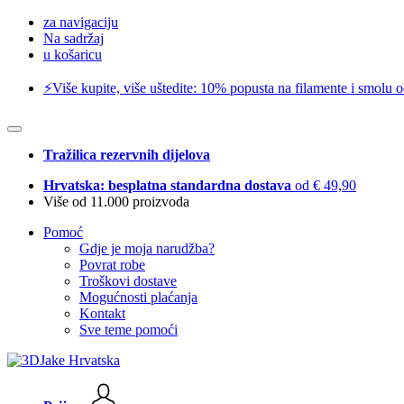
za navigaciju
Na sadržaj
u košaricu
⚡️Više kupite, više uštedite: 10% popusta na filamente i smolu 
Tražilica rezervnih dijelova
Hrvatska: besplatna standardna dostava
od € 49,90
Više od 11.000 proizvoda
Pomoć
Gdje je moja narudžba?
Povrat robe
Troškovi dostave
Mogućnosti plaćanja
Kontakt
Sve teme pomoći