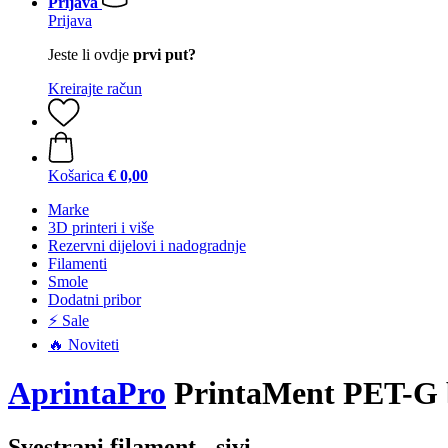
Prijava
Prijava
Jeste li ovdje
prvi put?
Kreirajte račun
Košarica
€ 0,00
Marke
3D printeri i više
Rezervni dijelovi i nadogradnje
Filamenti
Smole
Dodatni pribor
⚡ Sale
🔥 Noviteti
AprintaPro
PrintaMent PET-G b
Svestrani filament - sivi