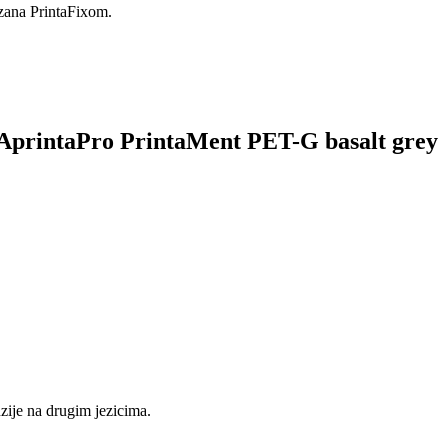
azana PrintaFixom.
a AprintaPro PrintaMent PET-G basalt grey
nzije na drugim jezicima.