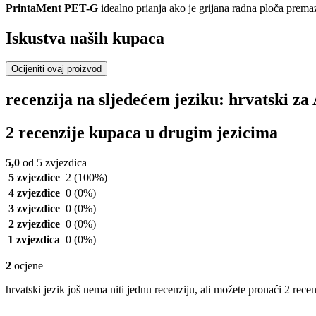
PrintaMent PET-G
idealno prianja ako je grijana radna ploča prem
Iskustva naših kupaca
Ocijeniti ovaj proizvod
recenzija na sljedećem jeziku: hrvatski z
2 recenzije kupaca u drugim jezicima
5,0
od 5 zvjezdica
5 zvjezdice
2
(100%)
4 zvjezdice
0
(0%)
3 zvjezdice
0
(0%)
2 zvjezdice
0
(0%)
1 zvjezdica
0
(0%)
2
ocjene
hrvatski jezik još nema niti jednu recenziju, ali možete pronaći 2 rece