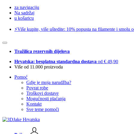
za navigaciju
Na sadržaj
u košaricu
⚡️Više kupite, više uštedite: 10% popusta na filamente i smolu 
Tražilica rezervnih dijelova
Hrvatska: besplatna standardna dostava
od € 49,90
Više od 11.000 proizvoda
Pomoć
Gdje je moja narudžba?
Povrat robe
Troškovi dostave
Mogućnosti plaćanja
Kontakt
Sve teme pomoći