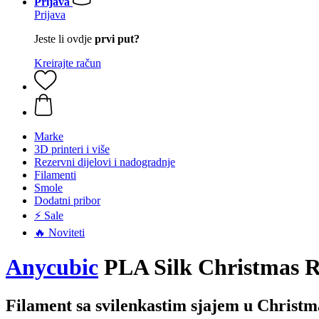
Prijava
Prijava
Jeste li ovdje
prvi put?
Kreirajte račun
Marke
3D printeri i više
Rezervni dijelovi i nadogradnje
Filamenti
Smole
Dodatni pribor
⚡ Sale
🔥 Noviteti
Anycubic
PLA Silk Christmas R
Filament sa svilenkastim sjajem u Christ