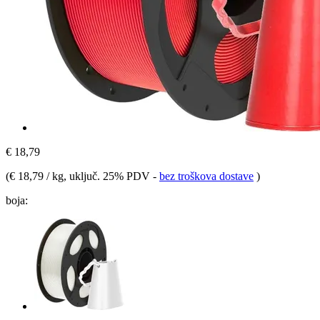
€ 18,79
(
€ 18,79 / kg
, uključ. 25% PDV
-
bez troškova dostave
)
boja: