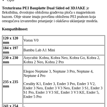
Texturirana PEI Bauplatte Dual Sided od 3DJAKE
je
fleksibilna, dvoslojno obložena građevna ploča s magnetskom
bazom. Obje strane imaju površinu obloženu PEI prahom koja
omogućava izvanredno prianjanje i olakšava uklanjanje modela.
Kompatibilnost:
120 x 120
Voron V0
mm
184 x 197
Bambu Lab A1 Mini
mm
230 x 230
Anycubic Kobra, Kobra Neo, Kobra Go, Kobra 2,
mm
Kobra 2 Neo, Kobra 2 Pro
Elegoo Neptune 3, Neptune 3 Pro, Neptune 4,
Neptune 4 Pro
235 x 235
Creality K1, Ender 3, Ender 3 Pro, Ender 3 V2,
mm
Ender 3 Neo, Ender 3 V3 Neo, Ender 3 S1, Ender 3
S1 Pro, Ender 3 V3 SE, Ender 3 V3 KE, Ender 5,
Ender 5 Pro
241 x 254