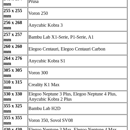
Prusa
mm
255 x 255
Voron 250
mm
256 x 268
Anycubic Kobra 3
mm
257 x 257
Bambu Lab X1-Serie, P1-Serie, A1
mm
260 x 260
Elegoo Centauri, Elegoo Centauri Carbon
mm
264 x 276
Anycubic Kobra S1
mm
305 x 305
Voron 300
mm
310 x 315
Creality K1 Max
mm
330 x 330
Elegoo Neptune 3 Plus, Elegoo Neptune 4 Plus,
mm
Anycubic Kobra 2 Plus
355 x 325
Bambu Lab H2D
mm
355 x 355
Voron 350, Sovol SV08
mm
430 x 430
Elegoo Neptune 3 Max, Elegoo Neptune 4 Max,