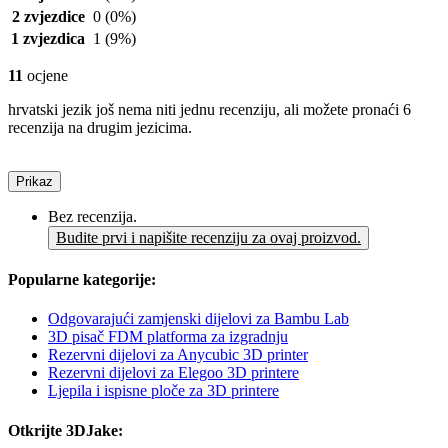
2 zvjezdice
0
(0%)
1 zvjezdica
1
(9%)
11
ocjene
hrvatski jezik još nema niti jednu recenziju, ali možete pronaći 6
recenzija na drugim jezicima.
Prikaz
Bez recenzija.
Budite prvi i napišite recenziju za ovaj proizvod.
Popularne kategorije:
Odgovarajući zamjenski dijelovi za Bambu Lab
3D pisač FDM platforma za izgradnju
Rezervni dijelovi za Anycubic 3D printer
Rezervni dijelovi za Elegoo 3D printere
Ljepila i ispisne ploče za 3D printere
Otkrijte 3DJake: