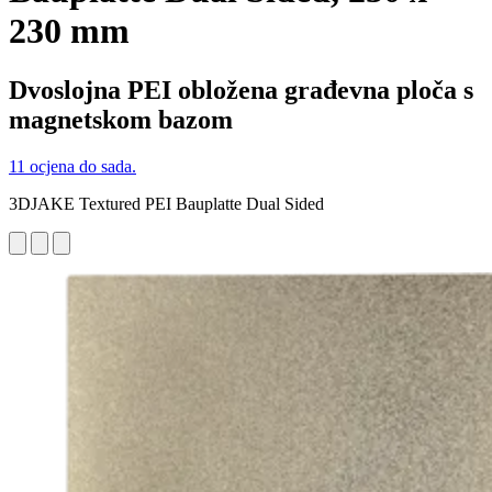
230 mm
Dvoslojna PEI obložena građevna ploča s
magnetskom bazom
11 ocjena do sada.
3DJAKE Textured PEI Bauplatte Dual Sided