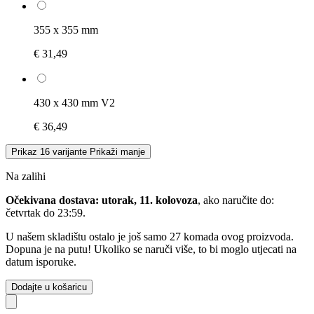
355 x 355 mm
€ 31,49
430 x 430 mm V2
€ 36,49
Prikaz 16 varijante
Prikaži manje
Na zalihi
Očekivana dostava: utorak, 11. kolovoza
, ako naručite do:
četvrtak do 23:59
.
U našem skladištu ostalo je još samo 27 komada ovog proizvoda.
Dopuna je na putu! Ukoliko se naruči više, to bi moglo utjecati na
datum isporuke.
Dodajte u košaricu