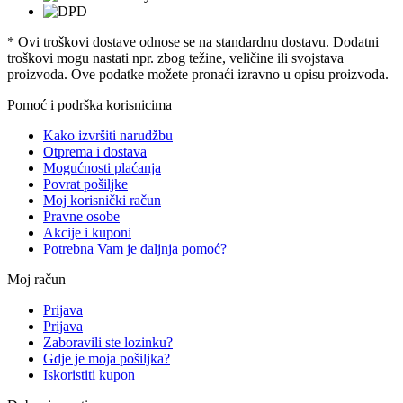
* Ovi troškovi dostave odnose se na standardnu ​​dostavu. Dodatni
troškovi mogu nastati npr. zbog težine, veličine ili svojstava
proizvoda. Ove podatke možete pronaći izravno u opisu proizvoda.
Pomoć i podrška korisnicima
Kako izvršiti narudžbu
Otprema i dostava
Mogućnosti plaćanja
Povrat pošiljke
Moj korisnički račun
Pravne osobe
Akcije i kuponi
Potrebna Vam je daljnja pomoć?
Moj račun
Prijava
Prijava
Zaboravili ste lozinku?
Gdje je moja pošiljka?
Iskoristiti kupon