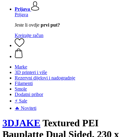
Prijava
Prijava
Jeste li ovdje
prvi put?
Kreirajte račun
Marke
3D printeri i više
Rezervni dijelovi i nadogradnje
Filamenti
Smole
Dodatni pribor
⚡ Sale
🔥 Noviteti
3DJAKE
Textured PEI
Bauplatte Dual Sided, 230 x