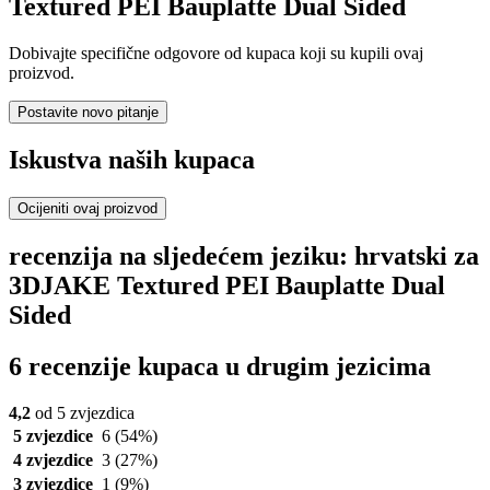
Textured PEI Bauplatte Dual Sided
Dobivajte specifične odgovore od kupaca koji su kupili ovaj
proizvod.
Postavite novo pitanje
Iskustva naših kupaca
Ocijeniti ovaj proizvod
recenzija na sljedećem jeziku: hrvatski za
3DJAKE Textured PEI Bauplatte Dual
Sided
6 recenzije kupaca u drugim jezicima
4,2
od 5 zvjezdica
5 zvjezdice
6
(54%)
4 zvjezdice
3
(27%)
3 zvjezdice
1
(9%)