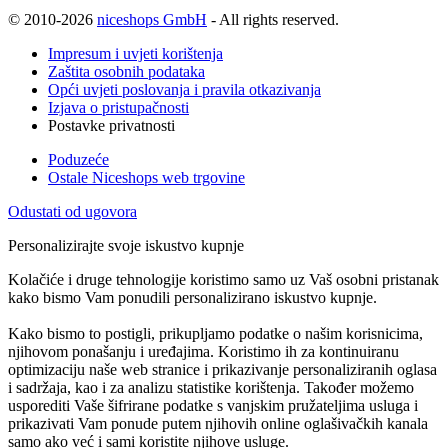
© 2010-2026
niceshops GmbH
- All rights reserved.
Impresum i uvjeti korištenja
Zaštita osobnih podataka
Opći uvjeti poslovanja i pravila otkazivanja
Izjava o pristupačnosti
Postavke privatnosti
Poduzeće
Ostale Niceshops web trgovine
Odustati od ugovora
Personalizirajte svoje iskustvo kupnje
Kolačiće i druge tehnologije koristimo samo uz Vaš osobni pristanak
kako bismo Vam ponudili personalizirano iskustvo kupnje.
Kako bismo to postigli, prikupljamo podatke o našim korisnicima,
njihovom ponašanju i uređajima. Koristimo ih za kontinuiranu
optimizaciju naše web stranice i prikazivanje personaliziranih oglasa
i sadržaja, kao i za analizu statistike korištenja. Također možemo
usporediti Vaše šifrirane podatke s vanjskim pružateljima usluga i
prikazivati Vam ponude putem njihovih online oglašivačkih kanala
samo ako već i sami koristite njihove usluge.