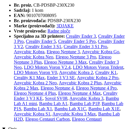
Br. proiz.
CB-PDSBP-230X230
Sadržaj:
1 kom
EAN:
9010707008095
Br. proizvođača:
PDSBP-230X230
Marke (proizvođači):
3DJAKE
Vrste proizvoda:
Radne ploče
Specijalno za 3D printere:
Creality Ender 3
,
Creality Ender
3 Pro
,
Creality Ender 5
,
Creality Ender 5 Pro
,
Creality Ender
3 V2
,
Creality Ender 3 S1
,
Creality Ender 3 S1 Pro
,
Anycubic Kobra
,
Elegoo Neptune 3
,
Anycubic Kobra Go
,
Anycubic Kobra Neo
,
Elegoo Neptune 3 Pro
,
Elegoo
Neptune 3 Plus
,
Elegoo Neptune 3 Max
,
Creality Ender 3
Neo
,
LDO Motors Voron V2.4
,
LDO Motors Voron Trident
,
LDO Motors Voron V0
,
Anycubic Kobra 2
,
Creality K1
,
Creality K1 Max
,
Ender 3 V3 SE
,
Anycubic Kobra 2 Pro
,
Anycubic Kobra 2 Neo
,
Anycubic Kobra 2 Plus
,
Anycubic
Kobra 2 Max
,
Elegoo Neptune 4
,
Elegoo Neptune 4 Pro
,
Elegoo Neptune 4 Plus
,
Elegoo Neptune 4 Max
,
Creality
Ender 3 V3 KE
,
Sovol SV08
,
Anycubic Kobra 3
,
Bambu
Lab A1 mini
,
Bambu Lab A1
,
Bambu Lab P1P
,
Bambu Lab
P1S
,
Bambu Lab X1
,
Bambu Lab X1C
,
Bambu Lab X1E
,
Anycubic Kobra S1
,
Anycubic Kobra 3 Max
,
Bambu Lab
H2D
,
Elegoo Centauri Carbon
,
Elegoo Centauri
Opis