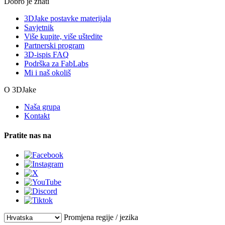
Dobro je znati
3DJake postavke materijala
Savjetnik
Više kupite, više uštedite
Partnerski program
3D-ispis FAQ
Podrška za FabLabs
Mi i naš okoliš
O 3DJake
Naša grupa
Kontakt
Pratite nas na
Promjena regije / jezika