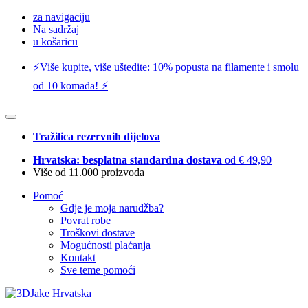
za navigaciju
Na sadržaj
u košaricu
⚡️Više kupite, više uštedite: 10% popusta na filamente i smolu
od 10 komada! ⚡️
Tražilica rezervnih dijelova
Hrvatska: besplatna standardna dostava
od € 49,90
Više od 11.000 proizvoda
Pomoć
Gdje je moja narudžba?
Povrat robe
Troškovi dostave
Mogućnosti plaćanja
Kontakt
Sve teme pomoći