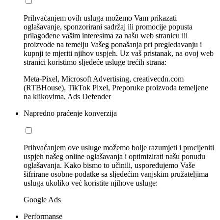
Prihvaćanjem ovih usluga možemo Vam prikazati
oglašavanje, sponzorirani sadržaj ili promocije popusta
prilagođene vašim interesima za našu web stranicu ili
proizvode na temelju Vašeg ponašanja pri pregledavanju i
kupnji te mjeriti njihov uspjeh. Uz vaš pristanak, na ovoj web
stranici koristimo sljedeće usluge trećih strana:
Meta-Pixel, Microsoft Advertising, creativecdn.com
(RTBHouse), TikTok Pixel, Preporuke proizvoda temeljene
na klikovima, Ads Defender
Napredno praćenje konverzija
Prihvaćanjem ove usluge možemo bolje razumjeti i procijeniti
uspjeh našeg online oglašavanja i optimizirati našu ponudu
oglašavanja. Kako bismo to učinili, uspoređujemo Vaše
šifrirane osobne podatke sa sljedećim vanjskim pružateljima
usluga ukoliko već koristite njihove usluge:
Google Ads
Performanse