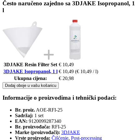
Često naručeno zajedno sa 3DJAKE Isopropanol, 1
l
3DJAKE Resin Filter Set
€ 10,49
3DJAKE Isopropanol, 1 l
€ 10,49
(€ 10,49 / l)
Ukupna cijena:
€ 20,98
Dodaj oboje u vašu košaricu
Informacije o proizvodima i tehnički podaci:
Br. proiz.
AOE-RFI-25
Sadržaj:
1 set
EAN:
9120099287340
Br. proizvođača:
RFI-25
Marke (proizvođači):
3DJAKE
Vrste proizvoda:
Čišćenje
,
Post-processing