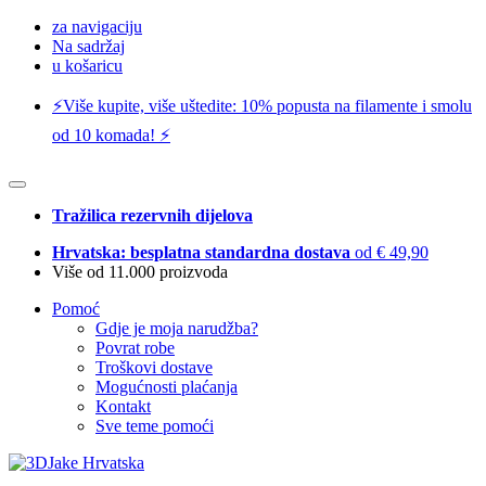
za navigaciju
Na sadržaj
u košaricu
⚡️Više kupite, više uštedite: 10% popusta na filamente i smolu
od 10 komada! ⚡️
Tražilica rezervnih dijelova
Hrvatska: besplatna standardna dostava
od € 49,90
Više od 11.000 proizvoda
Pomoć
Gdje je moja narudžba?
Povrat robe
Troškovi dostave
Mogućnosti plaćanja
Kontakt
Sve teme pomoći