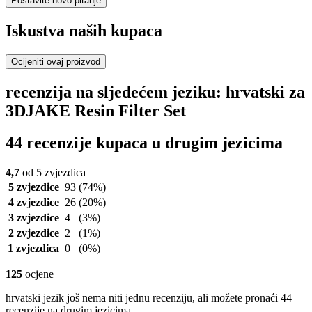
Postavite novo pitanje
Iskustva naših kupaca
Ocijeniti ovaj proizvod
recenzija na sljedećem jeziku: hrvatski za
3DJAKE Resin Filter Set
44 recenzije kupaca u drugim jezicima
4,7
od 5 zvjezdica
5 zvjezdice
93
(74%)
4 zvjezdice
26
(20%)
3 zvjezdice
4
(3%)
2 zvjezdice
2
(1%)
1 zvjezdica
0
(0%)
125
ocjene
hrvatski jezik još nema niti jednu recenziju, ali možete pronaći 44
recenzije na drugim jezicima.