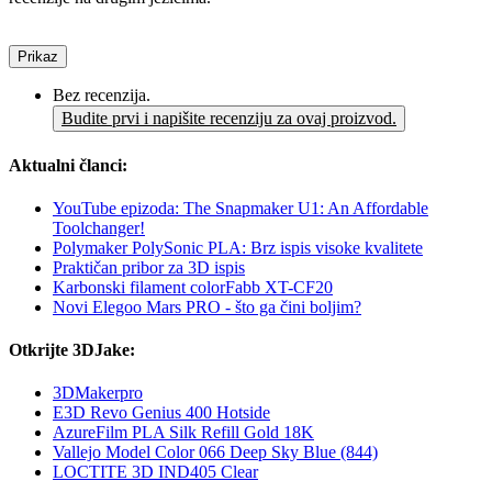
Prikaz
Bez recenzija.
Budite prvi i napišite recenziju za ovaj proizvod.
Aktualni članci:
YouTube epizoda: The Snapmaker U1: An Affordable
Toolchanger!
Polymaker PolySonic PLA: Brz ispis visoke kvalitete
Praktičan pribor za 3D ispis
Karbonski filament colorFabb XT-CF20
Novi Elegoo Mars PRO - što ga čini boljim?
Otkrijte 3DJake:
3DMakerpro
E3D Revo Genius 400 Hotside
AzureFilm PLA Silk Refill Gold 18K
Vallejo Model Color 066 Deep Sky Blue (844)
LOCTITE 3D IND405 Clear