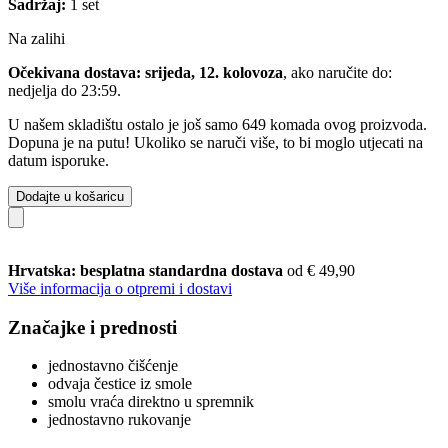
Sadržaj:
1 set
Na zalihi
Očekivana dostava: srijeda, 12. kolovoza
, ako naručite do:
nedjelja do 23:59
.
U našem skladištu ostalo je još samo 649 komada ovog proizvoda.
Dopuna je na putu! Ukoliko se naruči više, to bi moglo utjecati na
datum isporuke.
Dodajte u košaricu
Hrvatska: besplatna standardna dostava
od € 49,90
Više informacija o otpremi i dostavi
Značajke i prednosti
jednostavno čišćenje
odvaja čestice iz smole
smolu vraća direktno u spremnik
jednostavno rukovanje