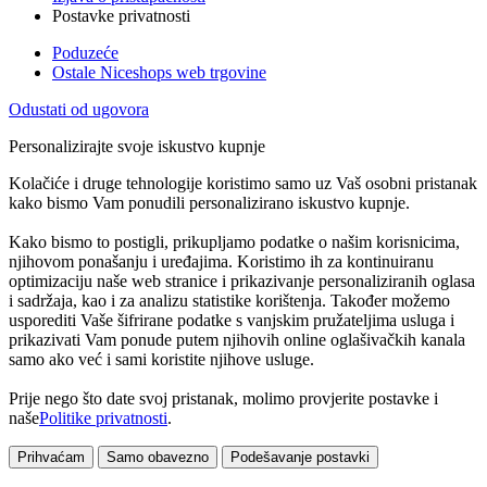
Postavke privatnosti
Poduzeće
Ostale Niceshops web trgovine
Odustati od ugovora
Personalizirajte svoje iskustvo kupnje
Kolačiće i druge tehnologije koristimo samo uz Vaš osobni pristanak
kako bismo Vam ponudili personalizirano iskustvo kupnje.
Kako bismo to postigli, prikupljamo podatke o našim korisnicima,
njihovom ponašanju i uređajima. Koristimo ih za kontinuiranu
optimizaciju naše web stranice i prikazivanje personaliziranih oglasa
i sadržaja, kao i za analizu statistike korištenja. Također možemo
usporediti Vaše šifrirane podatke s vanjskim pružateljima usluga i
prikazivati Vam ponude putem njihovih online oglašivačkih kanala
samo ako već i sami koristite njihove usluge.
Prije nego što date svoj pristanak, molimo provjerite postavke i
naše
Politike privatnosti
.
Prihvaćam
Samo obavezno
Podešavanje postavki