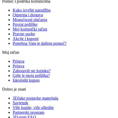
Pomoć i podrška korisnicima
Kako izvršiti narudžbu
Otprema i dostava
Mogućnosti plaćanja
Povrat pošiljke
Moj korisnički račun
Pravne osobe
Akcije i kuponi
Potrebna Vam je daljnja pomoć?
Moj račun
Prijava
Prijava
Zaboravili ste lozinku?
Gdje je moja pošiljka?
Iskoristiti kupon
Dobro je znati
3DJake postavke materijala
Savjetnik
Više kupite, više uštedite
Partnerski program
3D-ispis FAQ