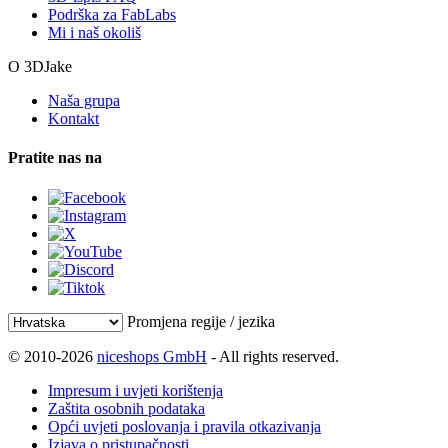
Podrška za FabLabs
Mi i naš okoliš
O 3DJake
Naša grupa
Kontakt
Pratite nas na
Promjena regije / jezika
© 2010-2026
niceshops GmbH
- All rights reserved.
Impresum i uvjeti korištenja
Zaštita osobnih podataka
Opći uvjeti poslovanja i pravila otkazivanja
Izjava o pristupačnosti