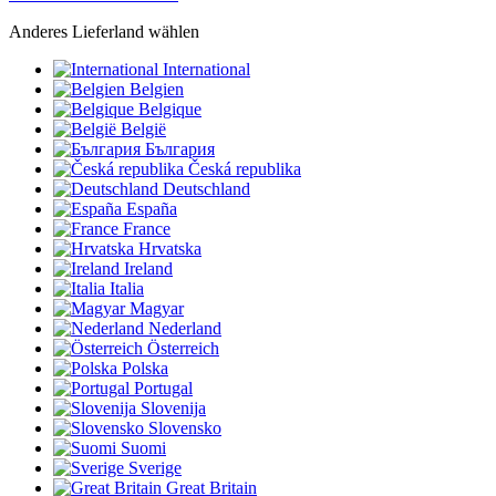
Anderes Lieferland wählen
International
Belgien
Belgique
België
България
Česká republika
Deutschland
España
France
Hrvatska
Ireland
Italia
Magyar
Nederland
Österreich
Polska
Portugal
Slovenija
Slovensko
Suomi
Sverige
Great Britain