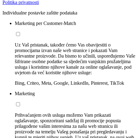
Politika privatnosti
Individualne postavke zaštite podataka
Marketing per Customer-Match
Uz Vaš pristanak, također ćemo Vas obavijestiti o
promocijama izvan naše web stranice i pokazati Vam
relevantne proizvode. Da bismo to učinili, uspoređujemo Vaše
šifrirane osobne podatke sa sljedećim vanjskim pružateljima
usluga i koristimo njihove kanale za online oglašavanje, pod
uvjetom da već koristite njihove usluge:
Bing, Criteo, Meta, Google, LinkedIn, Pinterest, TikTok
Marketing
Prihvaćanjem ovih usluga možemo Vam prikazati
oglašavanje, sponzorirani sadržaj ili promocije popusta
prilagođene vašim interesima za našu web stranicu ili
proizvode na temelju Vašeg ponašanja pri pregledavanju i
kupnji te mjeriti njihov uspjeh. Uz vaš pristanak, na ovoj web