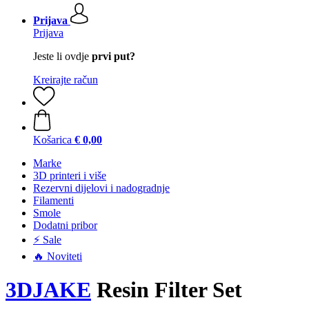
Prijava
Prijava
Jeste li ovdje
prvi put?
Kreirajte račun
Košarica
€ 0,00
Marke
3D printeri i više
Rezervni dijelovi i nadogradnje
Filamenti
Smole
Dodatni pribor
⚡ Sale
🔥 Noviteti
3DJAKE
Resin Filter Set