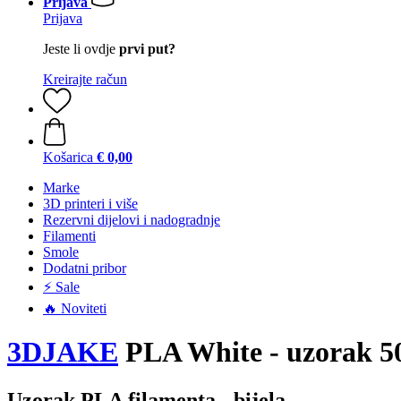
Prijava
Prijava
Jeste li ovdje
prvi put?
Kreirajte račun
Košarica
€ 0,00
Marke
3D printeri i više
Rezervni dijelovi i nadogradnje
Filamenti
Smole
Dodatni pribor
⚡ Sale
🔥 Noviteti
3DJAKE
PLA White - uzorak 5
Uzorak PLA filamenta - bijela