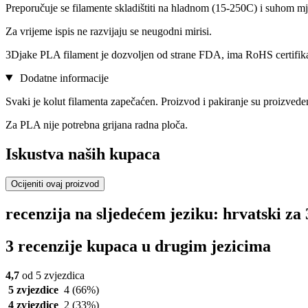
Preporučuje se filamente skladištiti na hladnom (15-250C) i suhom mj
Za vrijeme ispis ne razvijaju se neugodni mirisi.
3Djake PLA filament je dozvoljen od strane FDA, ima RoHS certifi
Dodatne informacije
Svaki je kolut filamenta zapečaćen. Proizvod i pakiranje su proizvede
Za PLA nije potrebna grijana radna ploča.
Iskustva naših kupaca
Ocijeniti ovaj proizvod
recenzija na sljedećem jeziku: hrvatski 
3 recenzije kupaca u drugim jezicima
4,7
od 5 zvjezdica
5 zvjezdice
4
(66%)
4 zvjezdice
2
(33%)