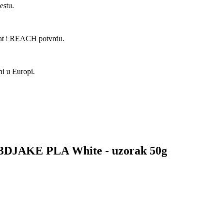
estu.
kat i REACH potvrdu.
ni u Europi.
za 3DJAKE PLA White - uzorak 50g