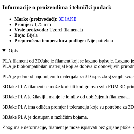
Informacije o proizvodima i tehnički podaci:
Marke (proizvođači):
3DJAKE
Promjer:
1,75 mm
Vrste proizvoda:
Uzorci filamenata
Boja:
Bijela
Preporučena temperatura podloge:
Nije potrebno
Opis
PLA filament od 3DJake je filament koji se lagano ispisuje. Lagano je
PLA je biokompatibilan materijal koji se dobiva iz obnovljivih prirodn
PLA je jedan od najomiljenijh materijala za 3D ispis zbog svojih svojs
3DJake PLA filament se može koristiti kod gotovo svih FDM 3D prin
3DJake PLA je žilaviji i manje je lomljiv od uobičajenih filamenata.
3DJake PLA ima odličan promjer i toleranciju koje su potrebne za 3D 
3DJake PLA je dostupan u različitim bojama.
Zbog male deformacije, filament je može ispisivati bez grijane ploče.