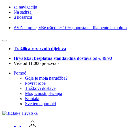
za navigaciju
Na sadržaj
u košaricu
⚡️Više kupite, više uštedite: 10% popusta na filamente i smolu 
Tražilica rezervnih dijelova
Hrvatska: besplatna standardna dostava
od € 49,90
Više od 11.000 proizvoda
Pomoć
Gdje je moja narudžba?
Povrat robe
Troškovi dostave
Mogućnosti plaćanja
Kontakt
Sve teme pomoći