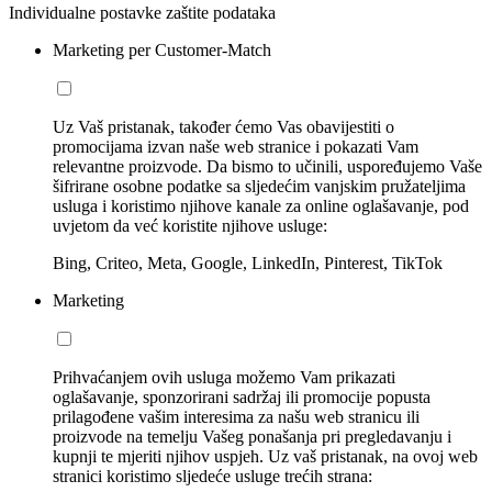
Individualne postavke zaštite podataka
Marketing per Customer-Match
Uz Vaš pristanak, također ćemo Vas obavijestiti o
promocijama izvan naše web stranice i pokazati Vam
relevantne proizvode. Da bismo to učinili, uspoređujemo Vaše
šifrirane osobne podatke sa sljedećim vanjskim pružateljima
usluga i koristimo njihove kanale za online oglašavanje, pod
uvjetom da već koristite njihove usluge:
Bing, Criteo, Meta, Google, LinkedIn, Pinterest, TikTok
Marketing
Prihvaćanjem ovih usluga možemo Vam prikazati
oglašavanje, sponzorirani sadržaj ili promocije popusta
prilagođene vašim interesima za našu web stranicu ili
proizvode na temelju Vašeg ponašanja pri pregledavanju i
kupnji te mjeriti njihov uspjeh. Uz vaš pristanak, na ovoj web
stranici koristimo sljedeće usluge trećih strana: