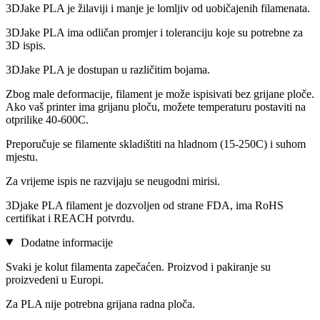
3DJake PLA je žilaviji i manje je lomljiv od uobičajenih filamenata.
3DJake PLA ima odličan promjer i toleranciju koje su potrebne za
3D ispis.
3DJake PLA je dostupan u različitim bojama.
Zbog male deformacije, filament je može ispisivati bez grijane ploče.
Ako vaš printer ima grijanu ploču, možete temperaturu postaviti na
otprilike 40-600C.
Preporučuje se filamente skladištiti na hladnom (15-250C) i suhom
mjestu.
Za vrijeme ispis ne razvijaju se neugodni mirisi.
3Djake PLA filament je dozvoljen od strane FDA, ima RoHS
certifikat i REACH potvrdu.
Dodatne informacije
Svaki je kolut filamenta zapečaćen. Proizvod i pakiranje su
proizvedeni u Europi.
Za PLA nije potrebna grijana radna ploča.