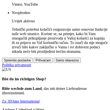
Vimeo, YouTube
Neophodno
Uvijek aktivno
Tehnički potrebni kolačići osiguravaju samo osnovne funkcije
naše web stranice. Koriste se, na primjer, kako bi Vam
omogućili prikupljanje proizvoda u Vašoj košarici za kupnju
ili za prijavu na Vaš korisnički račun. To znači da nije moguće
izvući bilo kakve zaključke o Vama i svi dobiveni podaci
nikada neće biti proslijeđeni trećim stranama.
Spremite postavke
Prihvaćam
Samo obavezno
Politika privatnosti
Bist du im richtigen Shop?
Bitte wechsle zum Land
, das mit deiner Lieferadresse
übereinstimmt.
Zu 3DJake International
Anderes Lieferland wählen