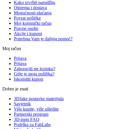
Kako izvršiti narudžbu
Otprema i dostava
Mogućnosti plaćanja
Povrat pošiljke
Moj korisnički račun
Pravne osobe
Akcije i kuponi
Potrebna Vam je daljnja pomoć?
Moj račun
Prijava
Prijava
Zaboravili ste lozinku?
Gdje je moja pošiljka?
Iskoristiti kupon
Dobro je znati
3DJake postavke materijala
Savjetnik
Više kupite, više uštedite
Partnerski program
3D-ispis FAQ
Podrška za FabLabs