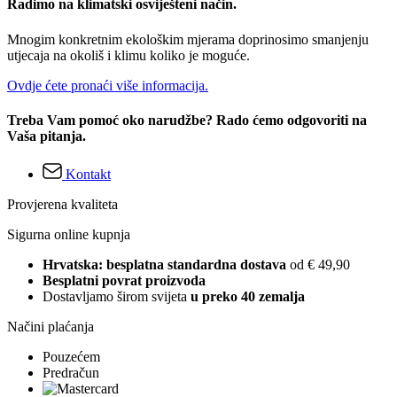
Radimo na klimatski osviješteni način.
Mnogim konkretnim ekološkim mjerama doprinosimo smanjenju
utjecaja na okoliš i klimu koliko je moguće.
Ovdje ćete pronaći više informacija.
Treba Vam pomoć oko narudžbe? Rado ćemo odgovoriti na
Vaša pitanja.
Kontakt
Provjerena kvaliteta
Sigurna online kupnja
Hrvatska: besplatna standardna dostava
od € 49,90
Besplatni povrat proizvoda
Dostavljamo širom svijeta
u preko 40 zemalja
Načini plaćanja
Pouzećem
Predračun