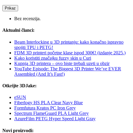
Prikaz
Bez recenzija.
Aktualni članci:
Beam Interlocking u 3D printanju: kako konačno ispravno
spojiti TPU i PETG!
FDM 3D printeri početne klase ispod 300€! (izdanje 2025.)
Kako koristiti značajku fuzzy skin u Curi
Kupnja 3D printera – ovo biste trebali uzeti u obzir
YouTube Episode: The Biggest 3D Printer We’ve EVER
Assembled (And It’s Fast!)
Otkrijte 3DJake:
eSUN
Fiberlogy HS PLA Clear Navy Blue
Formfutura Kratos PC Iron Grey
Spectrum FlameGuard PLA Light Grey
AzureFilm PETG Hyper Speed Light Gray
Novi proizvodi: