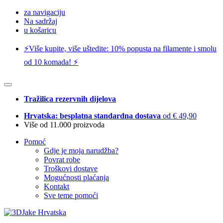
za navigaciju
Na sadržaj
u košaricu
⚡️Više kupite, više uštedite: 10% popusta na filamente i smolu
od 10 komada! ⚡️
Tražilica rezervnih dijelova
Hrvatska: besplatna standardna dostava
od € 49,90
Više od 11.000 proizvoda
Pomoć
Gdje je moja narudžba?
Povrat robe
Troškovi dostave
Mogućnosti plaćanja
Kontakt
Sve teme pomoći