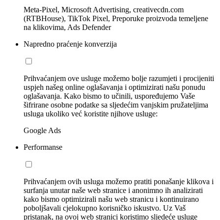
Meta-Pixel, Microsoft Advertising, creativecdn.com
(RTBHouse), TikTok Pixel, Preporuke proizvoda temeljene
na klikovima, Ads Defender
Napredno praćenje konverzija
Prihvaćanjem ove usluge možemo bolje razumjeti i procijeniti
uspjeh našeg online oglašavanja i optimizirati našu ponudu
oglašavanja. Kako bismo to učinili, uspoređujemo Vaše
šifrirane osobne podatke sa sljedećim vanjskim pružateljima
usluga ukoliko već koristite njihove usluge:
Google Ads
Performanse
Prihvaćanjem ovih usluga možemo pratiti ponašanje klikova i
surfanja unutar naše web stranice i anonimno ih analizirati
kako bismo optimizirali našu web stranicu i kontinuirano
poboljšavali cjelokupno korisničko iskustvo. Uz Vaš
pristanak, na ovoj web stranici koristimo sljedeće usluge