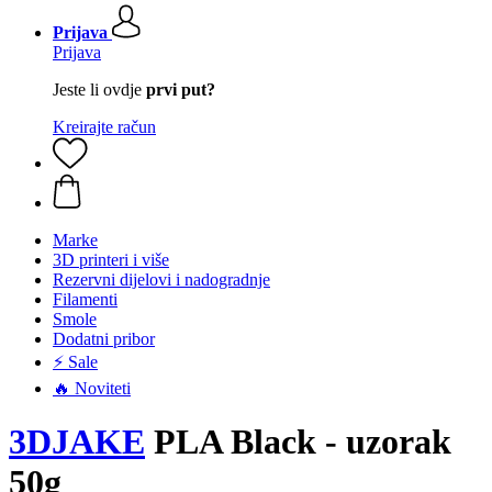
Prijava
Prijava
Jeste li ovdje
prvi put?
Kreirajte račun
Marke
3D printeri i više
Rezervni dijelovi i nadogradnje
Filamenti
Smole
Dodatni pribor
⚡ Sale
🔥 Noviteti
3DJAKE
PLA Black - uzorak
50g