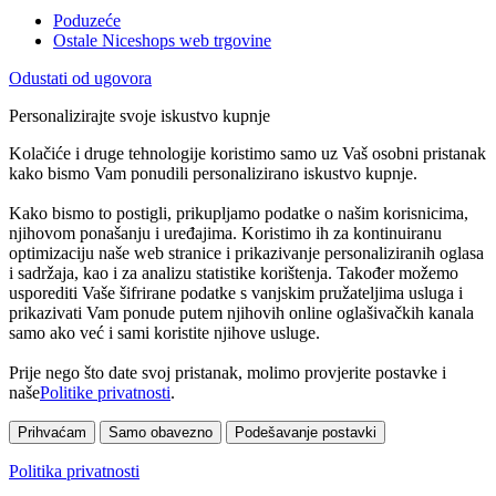
Poduzeće
Ostale Niceshops web trgovine
Odustati od ugovora
Personalizirajte svoje iskustvo kupnje
Kolačiće i druge tehnologije koristimo samo uz Vaš osobni pristanak
kako bismo Vam ponudili personalizirano iskustvo kupnje.
Kako bismo to postigli, prikupljamo podatke o našim korisnicima,
njihovom ponašanju i uređajima. Koristimo ih za kontinuiranu
optimizaciju naše web stranice i prikazivanje personaliziranih oglasa
i sadržaja, kao i za analizu statistike korištenja. Također možemo
usporediti Vaše šifrirane podatke s vanjskim pružateljima usluga i
prikazivati Vam ponude putem njihovih online oglašivačkih kanala
samo ako već i sami koristite njihove usluge.
Prije nego što date svoj pristanak, molimo provjerite postavke i
naše
Politike privatnosti
.
Prihvaćam
Samo obavezno
Podešavanje postavki
Politika privatnosti