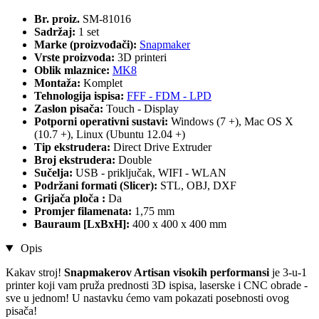
Br. proiz.
SM-81016
Sadržaj:
1 set
Marke (proizvođači):
Snapmaker
Vrste proizvoda:
3D printeri
Oblik mlaznice:
MK8
Montaža:
Komplet
Tehnologija ispisa:
FFF - FDM - LPD
Zaslon pisača:
Touch - Display
Potporni operativni sustavi:
Windows (7 +), Mac OS X
(10.7 +), Linux (Ubuntu 12.04 +)
Tip ekstrudera:
Direct Drive Extruder
Broj ekstrudera:
Double
Sučelja:
USB - priključak, WIFI - WLAN
Podržani formati (Slicer):
STL, OBJ, DXF
Grijača ploča :
Da
Promjer filamenata:
1,75 mm
Bauraum [LxBxH]:
400 x 400 x 400 mm
Opis
Kakav stroj!
Snapmakerov Artisan visokih performansi
je 3-u-1
printer koji vam pruža prednosti 3D ispisa, laserske i CNC obrade -
sve u jednom! U nastavku ćemo vam pokazati posebnosti ovog
pisača!