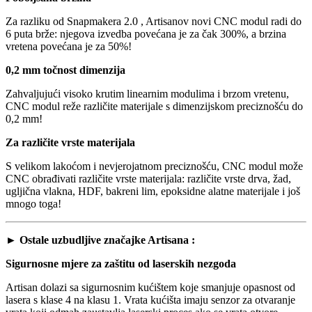
Za razliku od Snapmakera 2.0 , Artisanov novi CNC modul radi do
6 puta brže: njegova izvedba povećana je za čak 300%, a brzina
vretena povećana je za 50%!
0,2 mm točnost dimenzija
Zahvaljujući visoko krutim linearnim modulima i brzom vretenu,
CNC modul reže različite materijale s dimenzijskom preciznošću do
0,2 mm!
Za različite vrste materijala
S velikom lakoćom i nevjerojatnom preciznošću, CNC modul može
CNC obrađivati različite vrste materijala: različite vrste drva, žad,
ugljična vlakna, HDF, bakreni lim, epoksidne alatne materijale i još
mnogo toga!
►
Ostale uzbudljive značajke Artisana :
Sigurnosne mjere za zaštitu od laserskih nezgoda
Artisan dolazi sa sigurnosnim kućištem koje smanjuje opasnost od
lasera s klase 4 na klasu 1. Vrata kućišta imaju senzor za otvaranje