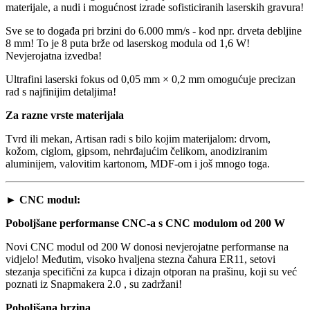
materijale, a nudi i mogućnost izrade sofisticiranih laserskih gravura!
Sve se to događa pri brzini do 6.000 mm/s - kod npr. drveta debljine
8 mm! To je 8 puta brže od laserskog modula od 1,6 W!
Nevjerojatna izvedba!
Ultrafini laserski fokus od 0,05 mm × 0,2 mm omogućuje precizan
rad s najfinijim detaljima!
Za razne vrste materijala
Tvrd ili mekan, Artisan radi s bilo kojim materijalom: drvom,
kožom, ciglom, gipsom, nehrđajućim čelikom, anodiziranim
aluminijem, valovitim kartonom, MDF-om i još mnogo toga.
► CNC modul:
Poboljšane performanse CNC-a s CNC modulom od 200 W
Novi CNC modul od 200 W donosi nevjerojatne performanse na
vidjelo! Međutim, visoko hvaljena stezna čahura ER11, setovi
stezanja specifični za kupca i dizajn otporan na prašinu, koji su već
poznati iz Snapmakera 2.0 , su zadržani!
Poboljšana brzina