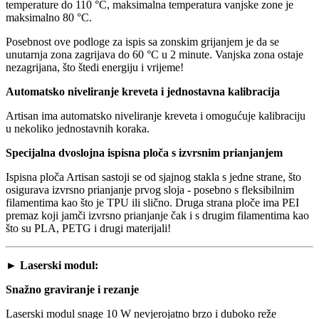
temperature do 110 °C, maksimalna temperatura vanjske zone je
maksimalno 80 °C.
Posebnost ove podloge za ispis sa zonskim grijanjem je da se
unutarnja zona zagrijava do 60 °C u 2 minute. Vanjska zona ostaje
nezagrijana, što štedi energiju i vrijeme!
Automatsko niveliranje kreveta i jednostavna kalibracija
Artisan ima automatsko niveliranje kreveta i omogućuje kalibraciju
u nekoliko jednostavnih koraka.
Specijalna dvoslojna ispisna ploča s izvrsnim prianjanjem
Ispisna ploča Artisan sastoji se od sjajnog stakla s jedne strane, što
osigurava izvrsno prianjanje prvog sloja - posebno s fleksibilnim
filamentima kao što je TPU ili slično. Druga strana ploče ima PEI
premaz koji jamči izvrsno prianjanje čak i s drugim filamentima kao
što su PLA, PETG i drugi materijali!
► Laserski modul:
Snažno graviranje i rezanje
Laserski modul snage 10 W nevjerojatno brzo i duboko reže