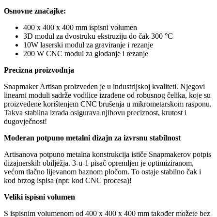
Osnovne značajke:
400 x 400 x 400 mm ispisni volumen
3D modul za dvostruku ekstruziju do čak 300 °C
10W laserski modul za graviranje i rezanje
200 W CNC modul za glodanje i rezanje
Precizna proizvodnja
Snapmaker Artisan proizveden je u industrijskoj kvaliteti. Njegovi
linearni moduli sadrže vodilice izrađene od robusnog čelika, koje su
proizvedene korištenjem CNC brušenja u mikrometarskom rasponu.
Takva stabilna izrada osigurava njihovu preciznost, krutost i
dugovječnost!
Moderan potpuno metalni dizajn za izvrsnu stabilnost
Artisanova potpuno metalna konstrukcija ističe Snapmakerov potpis
dizajnerskih obilježja. 3-u-1 pisač opremljen je optimiziranom,
većom tlačno lijevanom baznom pločom. To ostaje stabilno čak i
kod brzog ispisa (npr. kod CNC procesa)!
Veliki ispisni volumen
S ispisnim volumenom od 400 x 400 x 400 mm također možete bez