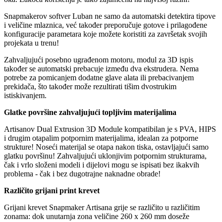
Snapmakerov softver Luban ne samo da automatski detektira tipove
i veličine mlaznica, već također preporučuje gotove i prilagođene
konfiguracije parametara koje možete koristiti za završetak svojih
projekata u trenu!
Zahvaljujući posebno ugrađenom motoru, modul za 3D ispis
također se automatski prebacuje između dva ekstrudera. Nema
potrebe za pomicanjem dodatne glave alata ili prebacivanjem
prekidača, što također može rezultirati tišim dvostrukim
istiskivanjem.
Glatke površine zahvaljujući topljivim materijalima
Artisanov Dual Extrusion 3D Module kompatibilan je s PVA, HIPS
i drugim otapalim potpornim materijalima, idealan za potporne
strukture! Noseći materijal se otapa nakon tiska, ostavljajući samo
glatku površinu! Zahvaljujući uklonjivim potpornim strukturama,
čak i vrlo složeni modeli i dijelovi mogu se ispisati bez ikakvih
problema - čak i bez dugotrajne naknadne obrade!
Različito grijani print krevet
Grijani krevet Snapmaker Artisana grije se različito u različitim
zonama: dok unutarnja zona veličine 260 x 260 mm doseže