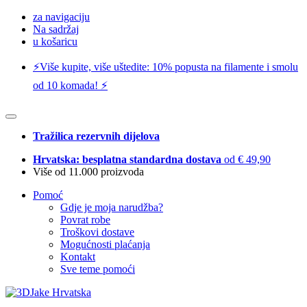
za navigaciju
Na sadržaj
u košaricu
⚡️Više kupite, više uštedite: 10% popusta na filamente i smolu
od 10 komada! ⚡️
Tražilica rezervnih dijelova
Hrvatska: besplatna standardna dostava
od € 49,90
Više od 11.000 proizvoda
Pomoć
Gdje je moja narudžba?
Povrat robe
Troškovi dostave
Mogućnosti plaćanja
Kontakt
Sve teme pomoći