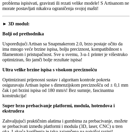
problema ispisivati, gravirati ili rezati velike modele! S Artisanom ne
morate postavljati nikakva ograničenja svojoj mašti!
► 3D modul:
Bolji od prethodnika
Uspoređujući Artisan sa Snapmakerom 2.0, brzo postaje očito da
ima mnogo veće brzine ispisa, bolju preciznost, kompatibilnost s
filamentom i pristupačnost. Sve u svemu, 3-u-1 printer je višestruko
optimiziran, što jamči bolje rezultate ispisa!
Ultra velike brzine ispisa s visokom preciznošću
Optimizirani prijenosni sustav i algoritam kontrole pokreta
osiguravaju Artisan ispise s dimenzijskom preciznošću od ± 0,1 mm
čak i pri brzini ispisa od 180 mm/s! Bez sumnje, fascinantna
konstrukcija!
Super brzo prebacivanje platformi, modula, hotendova i
ekstrudera
Zahvaljujući praktičnim alatima i gumbima za prebacivanje, možete
se prebacivati između platformi i modula (3D, laser, CNC) u tren
oka. Lakoća korištenja je tako zajamčena na najvišoj razini!