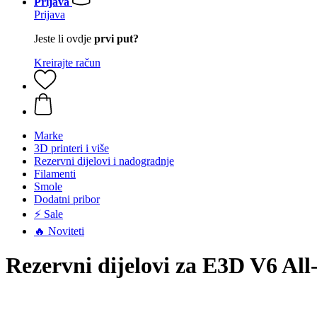
Prijava
Prijava
Jeste li ovdje
prvi put?
Kreirajte račun
Marke
3D printeri i više
Rezervni dijelovi i nadogradnje
Filamenti
Smole
Dodatni pribor
⚡ Sale
🔥 Noviteti
Rezervni dijelovi za E3D V6 Al