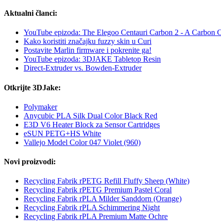
Aktualni članci:
YouTube epizoda: The Elegoo Centauri Carbon 2 - A Carbon 
Kako koristiti značajku fuzzy skin u Curi
Postavite Marlin firmware i pokrenite ga!
YouTube epizoda: 3DJAKE Tabletop Resin
Direct-Extruder vs. Bowden-Extruder
Otkrijte 3DJake:
Polymaker
Anycubic PLA Silk Dual Color Black Red
E3D V6 Heater Block za Sensor Cartridges
eSUN PETG+HS White
Vallejo Model Color 047 Violet (960)
Novi proizvodi:
Recycling Fabrik rPETG Refill Fluffy Sheep (White)
Recycling Fabrik rPETG Premium Pastel Coral
Recycling Fabrik rPLA Milder Sanddorn (Orange)
Recycling Fabrik rPLA Schimmering Night
Recycling Fabrik rPLA Premium Matte Ochre