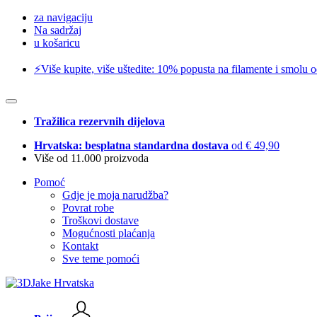
za navigaciju
Na sadržaj
u košaricu
⚡️Više kupite, više uštedite: 10% popusta na filamente i smolu 
Tražilica rezervnih dijelova
Hrvatska: besplatna standardna dostava
od € 49,90
Više od 11.000 proizvoda
Pomoć
Gdje je moja narudžba?
Povrat robe
Troškovi dostave
Mogućnosti plaćanja
Kontakt
Sve teme pomoći