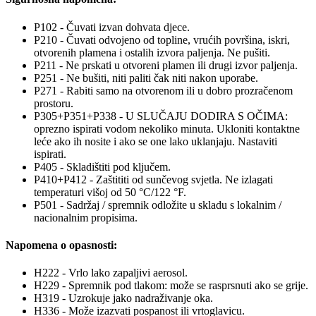
P102 - Čuvati izvan dohvata djece.
P210 - Čuvati odvojeno od topline, vrućih površina, iskri,
otvorenih plamena i ostalih izvora paljenja. Ne pušiti.
P211 - Ne prskati u otvoreni plamen ili drugi izvor paljenja.
P251 - Ne bušiti, niti paliti čak niti nakon uporabe.
P271 - Rabiti samo na otvorenom ili u dobro prozračenom
prostoru.
P305+P351+P338 - U SLUČAJU DODIRA S OČIMA:
oprezno ispirati vodom nekoliko minuta. Ukloniti kontaktne
leće ako ih nosite i ako se one lako uklanjaju. Nastaviti
ispirati.
P405 - Skladištiti pod ključem.
P410+P412 - Zaštititi od sunčevog svjetla. Ne izlagati
temperaturi višoj od 50 °C/122 °F.
P501 - Sadržaj / spremnik odložite u skladu s lokalnim /
nacionalnim propisima.
Napomena o opasnosti:
H222 - Vrlo lako zapaljivi aerosol.
H229 - Spremnik pod tlakom: može se rasprsnuti ako se grije.
H319 - Uzrokuje jako nadraživanje oka.
H336 - Može izazvati pospanost ili vrtoglavicu.