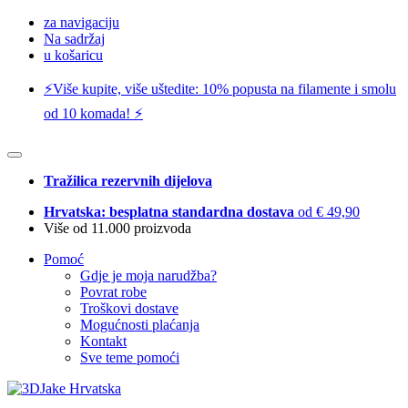
za navigaciju
Na sadržaj
u košaricu
⚡️Više kupite, više uštedite: 10% popusta na filamente i smolu
od 10 komada! ⚡️
Tražilica rezervnih dijelova
Hrvatska: besplatna standardna dostava
od € 49,90
Više od 11.000 proizvoda
Pomoć
Gdje je moja narudžba?
Povrat robe
Troškovi dostave
Mogućnosti plaćanja
Kontakt
Sve teme pomoći