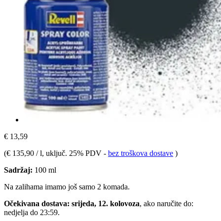
€ 13,59
(
€ 135,90 / l
, uključ. 25% PDV
-
bez troškova dostave
)
Sadržaj:
100 ml
Na zalihama imamo još samo 2 komada.
Očekivana dostava: srijeda, 12. kolovoza
, ako naručite do:
nedjelja do 23:59
.