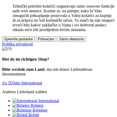
Tehnički potrebni kolačići osiguravaju samo osnovne funkcije
naše web stranice. Koriste se, na primjer, kako bi Vam
omogućili prikupljanje proizvoda u Vašoj košarici za kupnju
ili za prijavu na Vaš korisnički račun. To znači da nije moguće
izvući bilo kakve zaključke o Vama i svi dobiveni podaci
nikada neće biti proslijeđeni trećim stranama.
Spremite postavke
Prihvaćam
Samo obavezno
Politika privatnosti
Bist du im richtigen Shop?
Bitte wechsle zum Land
, das mit deiner Lieferadresse
übereinstimmt.
Zu 3DJake International
Anderes Lieferland wählen
International
Belgien
Belgique
België