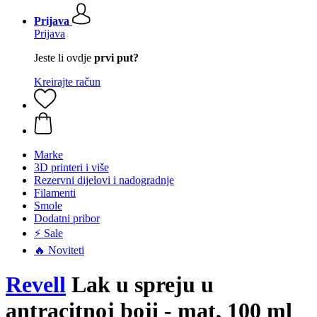
Prijava
Prijava
Jeste li ovdje
prvi put?
Kreirajte račun
Marke
3D printeri i više
Rezervni dijelovi i nadogradnje
Filamenti
Smole
Dodatni pribor
⚡ Sale
🔥 Noviteti
Revell
Lak u spreju u
antracitnoj boji - mat, 100 ml