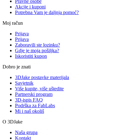
Pravne osobe
Akcije i kuponi
Potrebna Vam je daljnja pomoć?
Moj račun
Prijava
Prijava
Zaboravili ste lozinku?
Gdje je moja pošiljka?
Iskoristiti kupon
Dobro je znati
3DJake postavke materijala
Savjetnik
Više kupite, više uštedite
Partnerski program
3D-ispis FAQ
Podrška za FabLabs
Mi i naš okoliš
O 3DJake
Naša grupa
Kontakt