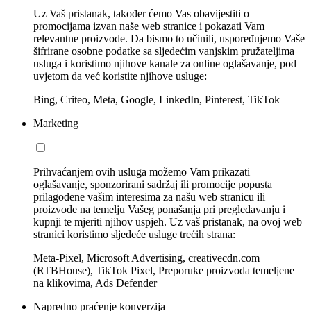
Uz Vaš pristanak, također ćemo Vas obavijestiti o
promocijama izvan naše web stranice i pokazati Vam
relevantne proizvode. Da bismo to učinili, uspoređujemo Vaše
šifrirane osobne podatke sa sljedećim vanjskim pružateljima
usluga i koristimo njihove kanale za online oglašavanje, pod
uvjetom da već koristite njihove usluge:
Bing, Criteo, Meta, Google, LinkedIn, Pinterest, TikTok
Marketing
Prihvaćanjem ovih usluga možemo Vam prikazati
oglašavanje, sponzorirani sadržaj ili promocije popusta
prilagođene vašim interesima za našu web stranicu ili
proizvode na temelju Vašeg ponašanja pri pregledavanju i
kupnji te mjeriti njihov uspjeh. Uz vaš pristanak, na ovoj web
stranici koristimo sljedeće usluge trećih strana:
Meta-Pixel, Microsoft Advertising, creativecdn.com
(RTBHouse), TikTok Pixel, Preporuke proizvoda temeljene
na klikovima, Ads Defender
Napredno praćenje konverzija