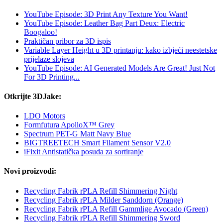
YouTube Episode: 3D Print Any Texture You Want!
YouTube Episode: Leather Bag Part Deux: Electric
Boogaloo!
Praktičan pribor za 3D ispis
Variable Layer Height u 3D printanju: kako izbjeći neestetske
prijelaze slojeva
YouTube Episode: AI Generated Models Are Great! Just Not
For 3D Printing...
Otkrijte 3DJake:
LDO Motors
Formfutura ApolloX™ Grey
Spectrum PET-G Matt Navy Blue
BIGTREETECH Smart Filament Sensor V2.0
iFixit Antistatička posuda za sortiranje
Novi proizvodi:
Recycling Fabrik rPLA Refill Shimmering Night
Recycling Fabrik rPLA Milder Sanddorn (Orange)
Recycling Fabrik rPLA Refill Gammlige Avocado (Green)
Recycling Fabrik rPLA Refill Shimmering Sword