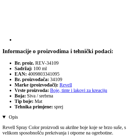
Informacije o proizvodima i tehnički podaci:
Br. proiz.
REV-34109
Sadržaj:
100 ml
EAN:
4009803341095
Br. proizvođača:
34109
Marke (proizvođači):
Revell
Vrste proizvoda:
Boje, tinte i lakovi za kreaciju
Boja:
Siva / srebrna
Tip boje:
Mat
Tehnika primjene:
sprej
Opis
Revell Spray Color proizvodi su akrilne boje koje se brzo suše, s
velikom sposobnošću prekrivanja i otporne na ogrebotine.