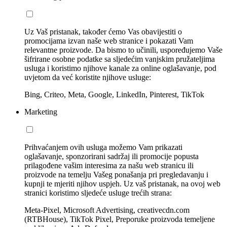
Uz Vaš pristanak, također ćemo Vas obavijestiti o
promocijama izvan naše web stranice i pokazati Vam
relevantne proizvode. Da bismo to učinili, uspoređujemo Vaše
šifrirane osobne podatke sa sljedećim vanjskim pružateljima
usluga i koristimo njihove kanale za online oglašavanje, pod
uvjetom da već koristite njihove usluge:
Bing, Criteo, Meta, Google, LinkedIn, Pinterest, TikTok
Marketing
Prihvaćanjem ovih usluga možemo Vam prikazati
oglašavanje, sponzorirani sadržaj ili promocije popusta
prilagođene vašim interesima za našu web stranicu ili
proizvode na temelju Vašeg ponašanja pri pregledavanju i
kupnji te mjeriti njihov uspjeh. Uz vaš pristanak, na ovoj web
stranici koristimo sljedeće usluge trećih strana:
Meta-Pixel, Microsoft Advertising, creativecdn.com
(RTBHouse), TikTok Pixel, Preporuke proizvoda temeljene