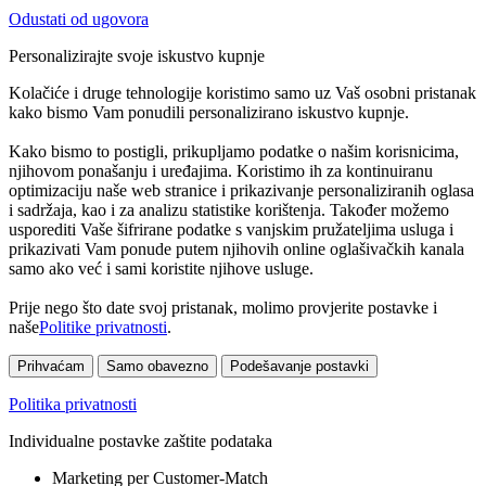
Odustati od ugovora
Personalizirajte svoje iskustvo kupnje
Kolačiće i druge tehnologije koristimo samo uz Vaš osobni pristanak
kako bismo Vam ponudili personalizirano iskustvo kupnje.
Kako bismo to postigli, prikupljamo podatke o našim korisnicima,
njihovom ponašanju i uređajima. Koristimo ih za kontinuiranu
optimizaciju naše web stranice i prikazivanje personaliziranih oglasa
i sadržaja, kao i za analizu statistike korištenja. Također možemo
usporediti Vaše šifrirane podatke s vanjskim pružateljima usluga i
prikazivati Vam ponude putem njihovih online oglašivačkih kanala
samo ako već i sami koristite njihove usluge.
Prije nego što date svoj pristanak, molimo provjerite postavke i
naše
Politike privatnosti
.
Prihvaćam
Samo obavezno
Podešavanje postavki
Politika privatnosti
Individualne postavke zaštite podataka
Marketing per Customer-Match