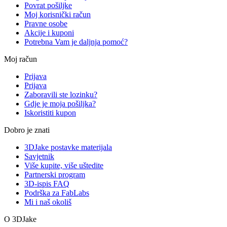
Povrat pošiljke
Moj korisnički račun
Pravne osobe
Akcije i kuponi
Potrebna Vam je daljnja pomoć?
Moj račun
Prijava
Prijava
Zaboravili ste lozinku?
Gdje je moja pošiljka?
Iskoristiti kupon
Dobro je znati
3DJake postavke materijala
Savjetnik
Više kupite, više uštedite
Partnerski program
3D-ispis FAQ
Podrška za FabLabs
Mi i naš okoliš
O 3DJake