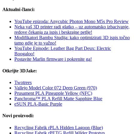
Aktualni članci:
YouTube epizoda: Anycubic Photon Mono M5s Pro Review
Neka vaš 3D printer radi glatko – uz automatsko izbacivanje,
redove čekanja za ispis i beskrajne petlje!
Modifikatori Bambu Studija: kako optimizirati 3D ispis točno
tamo gdje je to važno!
YouTube Episode: Leather Bag Part Deux: Electric
Boogaloo!
Postavite Marlin firmware i pokrenite ga!
Otkrijte 3DJake:
Twotrees
Vallejo Model Color 072 Deep Green (970)
Prusament PLA Pineapple Yellow (NFC)
Panchroma™ PLA Refill Matte Sapphire Blue
eSUN PLA-Basic Purple
Novi proizvodi:
Recycling Fabrik rPLA Hidden Lagoon (Blue)
Recycling Fabrik rPETG Refill Wilder Prototyp