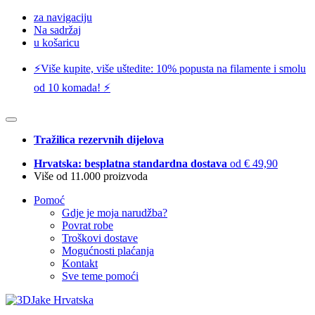
za navigaciju
Na sadržaj
u košaricu
⚡️Više kupite, više uštedite: 10% popusta na filamente i smolu
od 10 komada! ⚡️
Tražilica rezervnih dijelova
Hrvatska: besplatna standardna dostava
od € 49,90
Više od 11.000 proizvoda
Pomoć
Gdje je moja narudžba?
Povrat robe
Troškovi dostave
Mogućnosti plaćanja
Kontakt
Sve teme pomoći