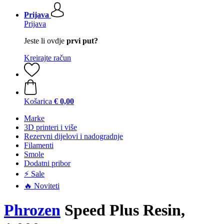
Prijava
Prijava
Jeste li ovdje
prvi put?
Kreirajte račun
Košarica
€ 0,00
Marke
3D printeri i više
Rezervni dijelovi i nadogradnje
Filamenti
Smole
Dodatni pribor
⚡ Sale
🔥 Noviteti
Phrozen
Speed Plus Resin,