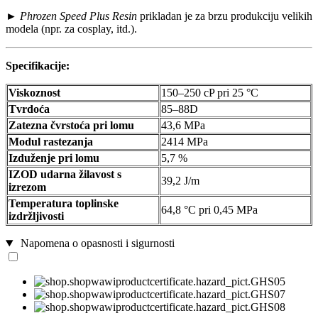
►
Phrozen Speed Plus Resin
prikladan je za brzu produkciju velikih
modela (npr. za cosplay, itd.).
Specifikacije:
Viskoznost
150–250 cP pri 25 °C
Tvrdoća
85–88D
Zatezna čvrstoća pri lomu
43,6 MPa
Modul rastezanja
2414 MPa
Izduženje pri lomu
5,7 %
IZOD udarna žilavost s
39,2 J/m
izrezom
Temperatura toplinske
64,8 °C pri 0,45 MPa
izdržljivosti
Napomena o opasnosti i sigurnosti