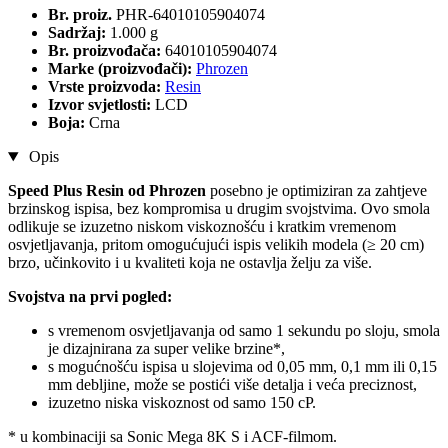
Br. proiz.
PHR-64010105904074
Sadržaj:
1.000 g
Br. proizvođača:
64010105904074
Marke (proizvođači):
Phrozen
Vrste proizvoda:
Resin
Izvor svjetlosti:
LCD
Boja:
Crna
Opis
Speed Plus Resin od Phrozen
posebno je optimiziran za zahtjeve
brzinskog ispisa, bez kompromisa u drugim svojstvima. Ovo smola
odlikuje se izuzetno niskom viskoznošću i kratkim vremenom
osvjetljavanja, pritom omogućujući ispis velikih modela (≥ 20 cm)
brzo, učinkovito i u kvaliteti koja ne ostavlja želju za više.
Svojstva na prvi pogled:
s vremenom osvjetljavanja od samo 1 sekundu po sloju, smola
je dizajnirana za super velike brzine*,
s mogućnošću ispisa u slojevima od 0,05 mm, 0,1 mm ili 0,15
mm debljine, može se postići više detalja i veća preciznost,
izuzetno niska viskoznost od samo 150 cP.
* u kombinaciji sa Sonic Mega 8K S i ACF-filmom.