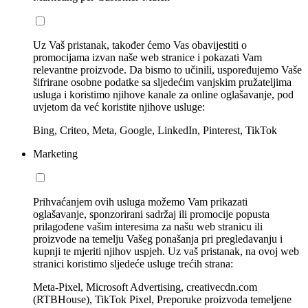
Uz Vaš pristanak, također ćemo Vas obavijestiti o
promocijama izvan naše web stranice i pokazati Vam
relevantne proizvode. Da bismo to učinili, uspoređujemo Vaše
šifrirane osobne podatke sa sljedećim vanjskim pružateljima
usluga i koristimo njihove kanale za online oglašavanje, pod
uvjetom da već koristite njihove usluge:
Bing, Criteo, Meta, Google, LinkedIn, Pinterest, TikTok
Marketing
Prihvaćanjem ovih usluga možemo Vam prikazati
oglašavanje, sponzorirani sadržaj ili promocije popusta
prilagođene vašim interesima za našu web stranicu ili
proizvode na temelju Vašeg ponašanja pri pregledavanju i
kupnji te mjeriti njihov uspjeh. Uz vaš pristanak, na ovoj web
stranici koristimo sljedeće usluge trećih strana:
Meta-Pixel, Microsoft Advertising, creativecdn.com
(RTBHouse), TikTok Pixel, Preporuke proizvoda temeljene