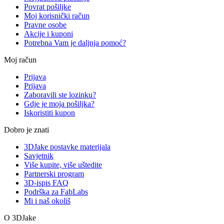
Povrat pošiljke
Moj korisnički račun
Pravne osobe
Akcije i kuponi
Potrebna Vam je daljnja pomoć?
Moj račun
Prijava
Prijava
Zaboravili ste lozinku?
Gdje je moja pošiljka?
Iskoristiti kupon
Dobro je znati
3DJake postavke materijala
Savjetnik
Više kupite, više uštedite
Partnerski program
3D-ispis FAQ
Podrška za FabLabs
Mi i naš okoliš
O 3DJake