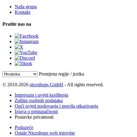
Naša grupa
Kontakt
Pratite nas na
Promjena regije / jezika
© 2010-2026
niceshops GmbH
- All rights reserved.
Impresum i uvjeti korištenja
Zaštita osobnih podataka
Opći uvjeti poslovanja i pravila otkazivanja
Izjava o pristupačnosti
Postavke privatnosti
Poduzeće
Ostale Niceshops web trgovine