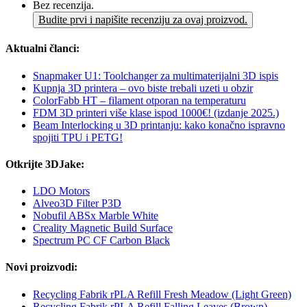
Bez recenzija.
Budite prvi i napišite recenziju za ovaj proizvod.
Aktualni članci:
Snapmaker U1: Toolchanger za multimaterijalni 3D ispis
Kupnja 3D printera – ovo biste trebali uzeti u obzir
ColorFabb HT – filament otporan na temperaturu
FDM 3D printeri više klase ispod 1000€! (izdanje 2025.)
Beam Interlocking u 3D printanju: kako konačno ispravno
spojiti TPU i PETG!
Otkrijte 3DJake:
LDO Motors
Alveo3D Filter P3D
Nobufil ABSx Marble White
Creality Magnetic Build Surface
Spectrum PC CF Carbon Black
Novi proizvodi:
Recycling Fabrik rPLA Refill Fresh Meadow (Light Green)
Recycling Fabrik rPLA Refill Falling Leaves (Brown)