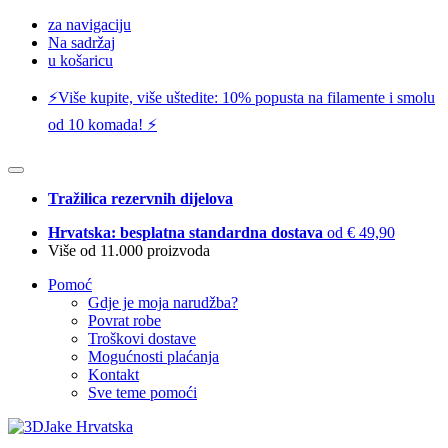
za navigaciju
Na sadržaj
u košaricu
⚡️Više kupite, više uštedite: 10% popusta na filamente i smolu
od 10 komada! ⚡️
Tražilica rezervnih dijelova
Hrvatska: besplatna standardna dostava
od € 49,90
Više od 11.000 proizvoda
Pomoć
Gdje je moja narudžba?
Povrat robe
Troškovi dostave
Mogućnosti plaćanja
Kontakt
Sve teme pomoći