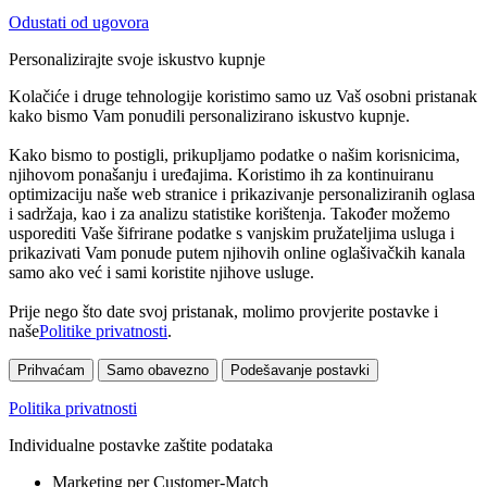
Odustati od ugovora
Personalizirajte svoje iskustvo kupnje
Kolačiće i druge tehnologije koristimo samo uz Vaš osobni pristanak
kako bismo Vam ponudili personalizirano iskustvo kupnje.
Kako bismo to postigli, prikupljamo podatke o našim korisnicima,
njihovom ponašanju i uređajima. Koristimo ih za kontinuiranu
optimizaciju naše web stranice i prikazivanje personaliziranih oglasa
i sadržaja, kao i za analizu statistike korištenja. Također možemo
usporediti Vaše šifrirane podatke s vanjskim pružateljima usluga i
prikazivati Vam ponude putem njihovih online oglašivačkih kanala
samo ako već i sami koristite njihove usluge.
Prije nego što date svoj pristanak, molimo provjerite postavke i
naše
Politike privatnosti
.
Prihvaćam
Samo obavezno
Podešavanje postavki
Politika privatnosti
Individualne postavke zaštite podataka
Marketing per Customer-Match