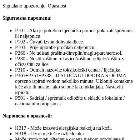
Signalano upozorenje: Opasnost
Sigurnosna napomena:
P101 - Ako je potrebna liječnička pomoć pokazati spremnik
ili naljepnicu.
P102 - Čuvati izvan dohvata djece.
P103 - Prije uporabe pročitati naljepnicu.
P260 - Ne udisati prašinu/dim/plin/maglu/pare/aerosol.
P280 - Nositi zaštitne rukavice/zaštitno odijelo/zaštitu za
oči/zaštitu za lice.
P310 - Odmah nazovite toksikološki centar / liječnika.
P305+P351+P338 - U SLUČAJU DODIRA S OČIMA:
oprezno ispirati vodom nekoliko minuta. Ukloniti kontaktne
leće ako ih nosite i ako se one lako uklanjaju. Nastaviti
ispirati.
P501 - Sadržaj / spremnik odložite u skladu s lokalnim /
nacionalnim propisima.
Napomena o opasnosti:
H317 - Može izazvati alergijsku reakciju na koži.
H318 - Uzrokuje teške ozljede oka.
Može uzrokovati oštećenje organa tijekom produljene ili