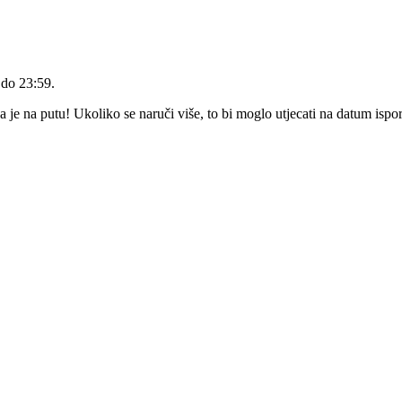
 do 23:59
.
e na putu! Ukoliko se naruči više, to bi moglo utjecati na datum ispo