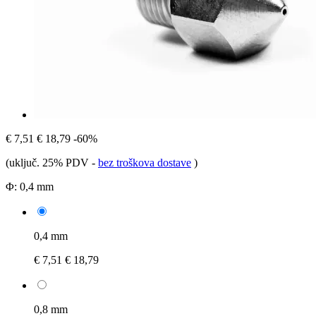
€ 7,51
€ 18,79
-60%
(uključ. 25% PDV
-
bez troškova dostave
)
Φ:
0,4 mm
0,4 mm
€ 7,51
€ 18,79
0,8 mm