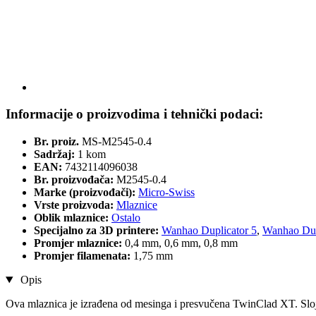
Informacije o proizvodima i tehnički podaci:
Br. proiz.
MS-M2545-0.4
Sadržaj:
1 kom
EAN:
7432114096038
Br. proizvođača:
M2545-0.4
Marke (proizvođači):
Micro-Swiss
Vrste proizvoda:
Mlaznice
Oblik mlaznice:
Ostalo
Specijalno za 3D printere:
Wanhao Duplicator 5
,
Wanhao Dup
Promjer mlaznice:
0,4 mm, 0,6 mm, 0,8 mm
Promjer filamenata:
1,75 mm
Opis
Ova mlaznica je izrađena od mesinga i presvučena TwinClad XT. Sloj 