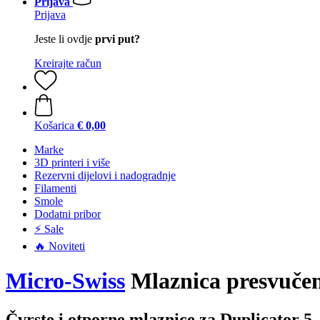
Prijava
Prijava
Jeste li ovdje
prvi put?
Kreirajte račun
Košarica
€ 0,00
Marke
3D printeri i više
Rezervni dijelovi i nadogradnje
Filamenti
Smole
Dodatni pribor
⚡ Sale
🔥 Noviteti
Micro-Swiss
Mlaznica presvučen
Čvrste i otporne mlaznice za Duplicator 5