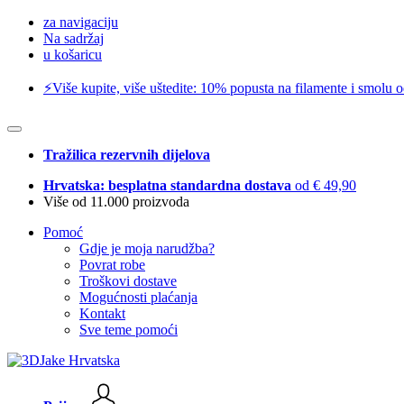
za navigaciju
Na sadržaj
u košaricu
⚡️Više kupite, više uštedite: 10% popusta na filamente i smolu 
Tražilica rezervnih dijelova
Hrvatska: besplatna standardna dostava
od € 49,90
Više od 11.000 proizvoda
Pomoć
Gdje je moja narudžba?
Povrat robe
Troškovi dostave
Mogućnosti plaćanja
Kontakt
Sve teme pomoći