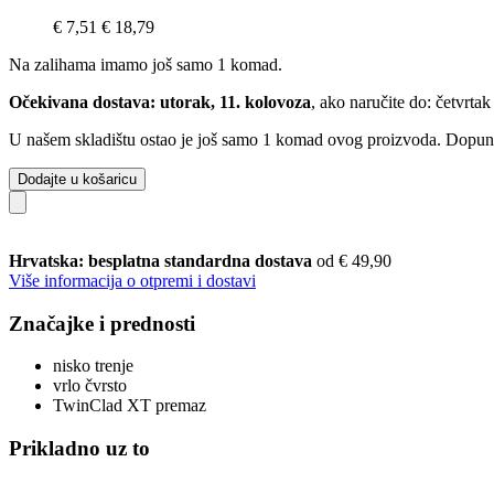
€ 7,51
€ 18,79
Na zalihama imamo još samo 1 komad.
Očekivana dostava: utorak, 11. kolovoza
, ako naručite do:
četvrtak
U našem skladištu ostao je još samo 1 komad ovog proizvoda. Dopuna j
Dodajte u košaricu
Hrvatska: besplatna standardna dostava
od € 49,90
Više informacija o otpremi i dostavi
Značajke i prednosti
nisko trenje
vrlo čvrsto
TwinClad XT premaz
Prikladno uz to