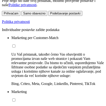
Prije nego što date svoj pristanak, molimo provjerite postavke i
naše
Politike privatnosti
.
Prihvaćam
Samo obavezno
Podešavanje postavki
Politika privatnosti
Individualne postavke zaštite podataka
Marketing per Customer-Match
Uz Vaš pristanak, također ćemo Vas obavijestiti o
promocijama izvan naše web stranice i pokazati Vam
relevantne proizvode. Da bismo to učinili, uspoređujemo Vaše
šifrirane osobne podatke sa sljedećim vanjskim pružateljima
usluga i koristimo njihove kanale za online oglašavanje, pod
uvjetom da već koristite njihove usluge:
Bing, Criteo, Meta, Google, LinkedIn, Pinterest, TikTok
Marketing