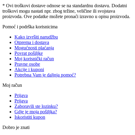
* Ovi troškovi dostave odnose se na standardnu ​​dostavu. Dodatni
troškovi mogu nastati npr. zbog težine, veličine ili svojstava
proizvoda. Ove podatke možete pronaći izravno u opisu proizvoda.
Pomoć i podrška korisnicima
Kako izvršiti narudžbu
Otprema i dostava
Mogućnosti plaćanja
Povrat pošiljke
Moj korisnički račun
Pravne osobe
Akcije i kuponi
Potrebna Vam je daljnja pomoć?
Moj račun
Prijava
Prijava
Zaboravili ste lozinku?
Gdje je moja pošiljka?
Iskoristiti kupon
Dobro je znati