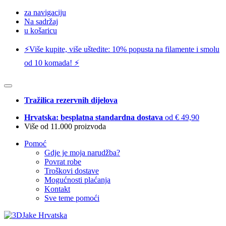
za navigaciju
Na sadržaj
u košaricu
⚡️Više kupite, više uštedite: 10% popusta na filamente i smolu
od 10 komada! ⚡️
Tražilica rezervnih dijelova
Hrvatska: besplatna standardna dostava
od € 49,90
Više od 11.000 proizvoda
Pomoć
Gdje je moja narudžba?
Povrat robe
Troškovi dostave
Mogućnosti plaćanja
Kontakt
Sve teme pomoći