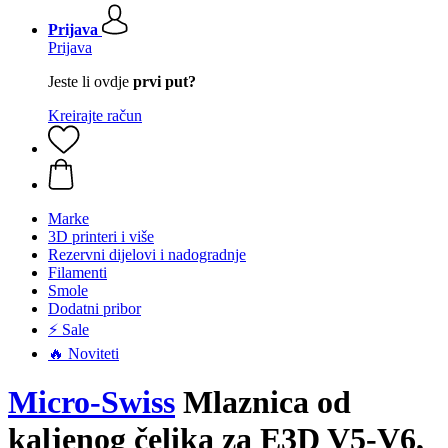
Prijava
Prijava
Jeste li ovdje
prvi put?
Kreirajte račun
Marke
3D printeri i više
Rezervni dijelovi i nadogradnje
Filamenti
Smole
Dodatni pribor
⚡ Sale
🔥 Noviteti
Micro-Swiss
Mlaznica od
kaljenog čelika za E3D V5-V6,