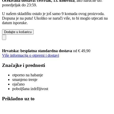
Očekivana dostava: četvrtak, 13. kolovoza
, ako naručite do:
ponedjeljak do 23:59
.
U našem skladištu ostalo je još samo 9 komada ovog proizvoda.
Dopuna je na putu! Ukoliko se naruči više, to bi moglo utjecati na
datum isporuke.
Dodajte u košaricu
Hrvatska: besplatna standardna dostava
od € 49,90
Više informacija o otpremi i dostavi
Značajke i prednosti
otporno na habanje
smanjeno trenje
ojačano
poboljšana izdržljivost
Prikladno uz to