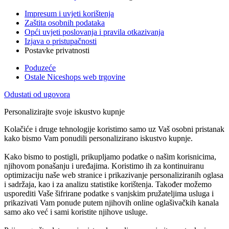
Impresum i uvjeti korištenja
Zaštita osobnih podataka
Opći uvjeti poslovanja i pravila otkazivanja
Izjava o pristupačnosti
Postavke privatnosti
Poduzeće
Ostale Niceshops web trgovine
Odustati od ugovora
Personalizirajte svoje iskustvo kupnje
Kolačiće i druge tehnologije koristimo samo uz Vaš osobni pristanak
kako bismo Vam ponudili personalizirano iskustvo kupnje.
Kako bismo to postigli, prikupljamo podatke o našim korisnicima,
njihovom ponašanju i uređajima. Koristimo ih za kontinuiranu
optimizaciju naše web stranice i prikazivanje personaliziranih oglasa
i sadržaja, kao i za analizu statistike korištenja. Također možemo
usporediti Vaše šifrirane podatke s vanjskim pružateljima usluga i
prikazivati Vam ponude putem njihovih online oglašivačkih kanala
samo ako već i sami koristite njihove usluge.