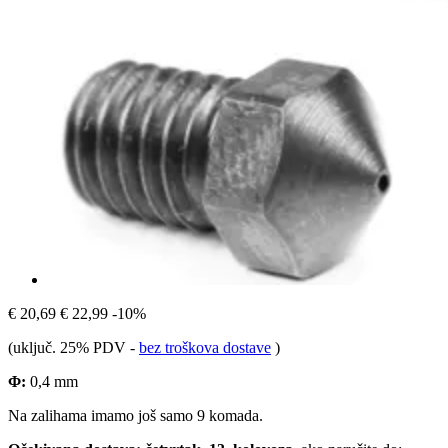
€ 20,69
€ 22,99
-10%
(uključ. 25% PDV
-
bez troškova dostave
)
Φ:
0,4 mm
Na zalihama imamo još samo 9 komada.