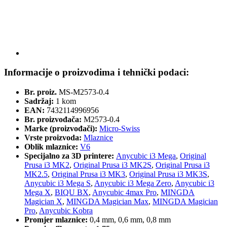
Informacije o proizvodima i tehnički podaci:
Br. proiz.
MS-M2573-0.4
Sadržaj:
1 kom
EAN:
7432114996956
Br. proizvođača:
M2573-0.4
Marke (proizvođači):
Micro-Swiss
Vrste proizvoda:
Mlaznice
Oblik mlaznice:
V6
Specijalno za 3D printere:
Anycubic i3 Mega
,
Original
Prusa i3 MK2
,
Original Prusa i3 MK2S
,
Original Prusa i3
MK2.5
,
Original Prusa i3 MK3
,
Original Prusa i3 MK3S
,
Anycubic i3 Mega S
,
Anycubic i3 Mega Zero
,
Anycubic i3
Mega X
,
BIQU BX
,
Anycubic 4max Pro
,
MINGDA
Magician X
,
MINGDA Magician Max
,
MINGDA Magician
Pro
,
Anycubic Kobra
Promjer mlaznice:
0,4 mm, 0,6 mm, 0,8 mm