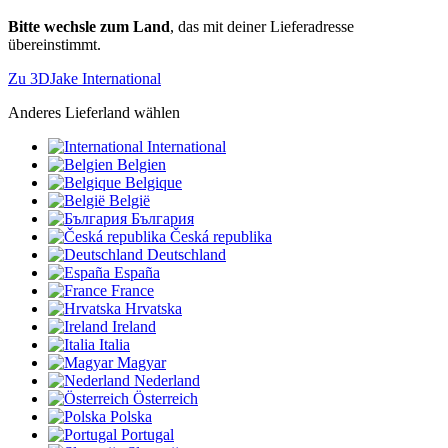
Bitte wechsle zum Land
, das mit deiner Lieferadresse
übereinstimmt.
Zu 3DJake International
Anderes Lieferland wählen
International
Belgien
Belgique
België
България
Česká republika
Deutschland
España
France
Hrvatska
Ireland
Italia
Magyar
Nederland
Österreich
Polska
Portugal