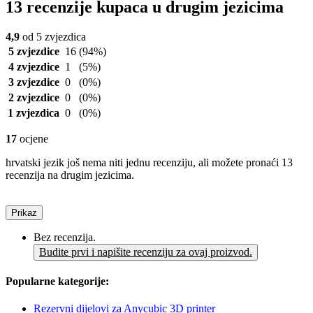
13 recenzije kupaca u drugim jezicima
4,9
od 5 zvjezdica
5 zvjezdice
16
(94%)
4 zvjezdice
1
(5%)
3 zvjezdice
0
(0%)
2 zvjezdice
0
(0%)
1 zvjezdica
0
(0%)
17
ocjene
hrvatski jezik još nema niti jednu recenziju, ali možete pronaći 13
recenzija na drugim jezicima.
Prikaz
Bez recenzija.
Budite prvi i napišite recenziju za ovaj proizvod.
Popularne kategorije:
Rezervni dijelovi za Anycubic 3D printer