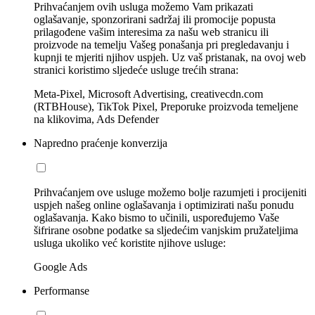
Prihvaćanjem ovih usluga možemo Vam prikazati
oglašavanje, sponzorirani sadržaj ili promocije popusta
prilagođene vašim interesima za našu web stranicu ili
proizvode na temelju Vašeg ponašanja pri pregledavanju i
kupnji te mjeriti njihov uspjeh. Uz vaš pristanak, na ovoj web
stranici koristimo sljedeće usluge trećih strana:
Meta-Pixel, Microsoft Advertising, creativecdn.com
(RTBHouse), TikTok Pixel, Preporuke proizvoda temeljene
na klikovima, Ads Defender
Napredno praćenje konverzija
Prihvaćanjem ove usluge možemo bolje razumjeti i procijeniti
uspjeh našeg online oglašavanja i optimizirati našu ponudu
oglašavanja. Kako bismo to učinili, uspoređujemo Vaše
šifrirane osobne podatke sa sljedećim vanjskim pružateljima
usluga ukoliko već koristite njihove usluge:
Google Ads
Performanse