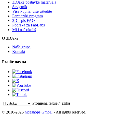
3DJake postavke materijala
Savjetnik
Više kupite, više uštedite
Partnerski program
3D-ispis FAQ
Podrška za FabLabs
Mi i naš okoliš
O 3DJake
Naša grupa
Kontakt
Pratite nas na
Promjena regije / jezika
© 2010-2026
niceshops GmbH
- All rights reserved.