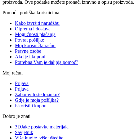
proizvoda. Ove podatke možete pronaći izravno u opisu proizvoda.
Pomoć i podrška korisnicima
Kako izvršiti narudžbu
Otprema i dostava
Mogućnosti plaćanja
Povrat pošiljke
Moj korisnički račun
Pravne osobe
Akcije i kuponi
Potrebna Vam je daljnja pomoć?
Moj račun
Prijava
Prijava
Zaboravili ste lozinku?
Gdje je moja pošiljka?
Iskoristiti kupon
Dobro je znati
3DJake postavke materijala
Savjetnik
Više kupite, više uštedite