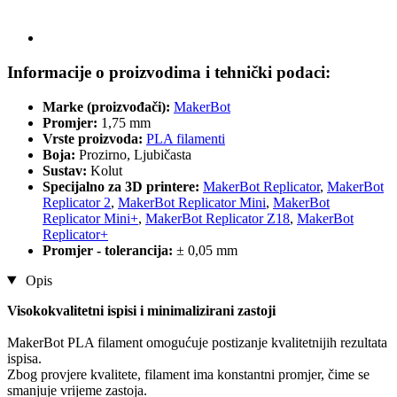
Informacije o proizvodima i tehnički podaci:
Marke (proizvođači):
MakerBot
Promjer:
1,75 mm
Vrste proizvoda:
PLA filamenti
Boja:
Prozirno, Ljubičasta
Sustav:
Kolut
Specijalno za 3D printere:
MakerBot Replicator
,
MakerBot
Replicator 2
,
MakerBot Replicator Mini
,
MakerBot
Replicator Mini+
,
MakerBot Replicator Z18
,
MakerBot
Replicator+
Promjer - tolerancija:
± 0,05 mm
Opis
Visokokvalitetni ispisi i minimalizirani zastoji
MakerBot PLA filament omogućuje postizanje kvalitetnijih rezultata
ispisa.
Zbog provjere kvalitete, filament ima konstantni promjer, čime se
smanjuje vrijeme zastoja.