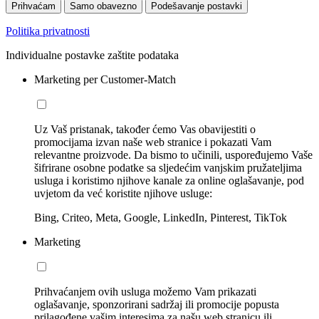
Prihvaćam
Samo obavezno
Podešavanje postavki
Politika privatnosti
Individualne postavke zaštite podataka
Marketing per Customer-Match
Uz Vaš pristanak, također ćemo Vas obavijestiti o
promocijama izvan naše web stranice i pokazati Vam
relevantne proizvode. Da bismo to učinili, uspoređujemo Vaše
šifrirane osobne podatke sa sljedećim vanjskim pružateljima
usluga i koristimo njihove kanale za online oglašavanje, pod
uvjetom da već koristite njihove usluge:
Bing, Criteo, Meta, Google, LinkedIn, Pinterest, TikTok
Marketing
Prihvaćanjem ovih usluga možemo Vam prikazati
oglašavanje, sponzorirani sadržaj ili promocije popusta
prilagođene vašim interesima za našu web stranicu ili