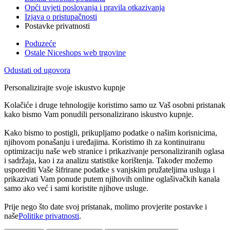
Opći uvjeti poslovanja i pravila otkazivanja
Izjava o pristupačnosti
Postavke privatnosti
Poduzeće
Ostale Niceshops web trgovine
Odustati od ugovora
Personalizirajte svoje iskustvo kupnje
Kolačiće i druge tehnologije koristimo samo uz Vaš osobni pristanak
kako bismo Vam ponudili personalizirano iskustvo kupnje.
Kako bismo to postigli, prikupljamo podatke o našim korisnicima,
njihovom ponašanju i uređajima. Koristimo ih za kontinuiranu
optimizaciju naše web stranice i prikazivanje personaliziranih oglasa
i sadržaja, kao i za analizu statistike korištenja. Također možemo
usporediti Vaše šifrirane podatke s vanjskim pružateljima usluga i
prikazivati Vam ponude putem njihovih online oglašivačkih kanala
samo ako već i sami koristite njihove usluge.
Prije nego što date svoj pristanak, molimo provjerite postavke i
naše
Politike privatnosti
.