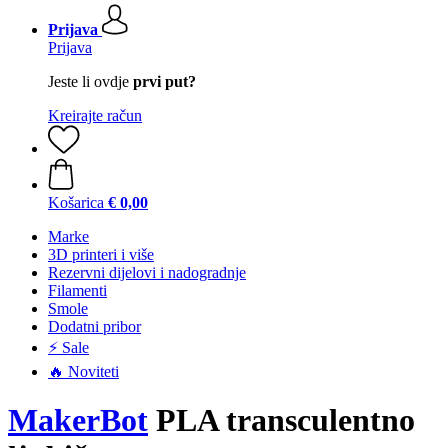
Prijava
Prijava
Jeste li ovdje
prvi put?
Kreirajte račun
Košarica
€ 0,00
Marke
3D printeri i više
Rezervni dijelovi i nadogradnje
Filamenti
Smole
Dodatni pribor
⚡ Sale
🔥 Noviteti
MakerBot
PLA transculentno