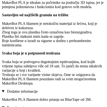
MakerBot PLA je idealan za početnike na području 3D ispisa, jer je
primjena jednostavna i funkcionira kod gotovo svih modela.
Sastavljen od najčišćih granula na tržištu
MakerBot PLA filament je netoksični materijal iz šećera, koji je
dobiven iz kukuruza.
Zbog toga je ova plastika često označena kao biorazgradiva.
Plastika širi slatkasti miris kada se zagrije.
Boje korištene u izradi su sigurne u dodiru s prehrambenim
namirnicama.
Svaka boja je u potpunosti testirana
Svaka boja se podvrgava dugotrajnim ispitivanjima, kod kojih
vrijeme ispisa zahtijeva više od 18 sati. To jamči da nema nikakvih
varijacije u boji i kvaliteti.
Testiraju se i sve varijante visine slojeva, čime se osigurava da
MakerBot PLA filament pouzdano radi sa svim mogućnostima
MakerBot Desktopa.
Dodatne informacije
MakerBot PLA filament dobro prianja na BlueTape od 3M.