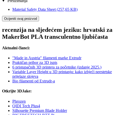
Preuzimanja
Material Safety Data Sheet
(257,65 KB)
Ocijeniti ovaj proizvod
recenzija na sljedećem jeziku: hrvatski za
MakerBot PLA transculentno ljubičasta
Aktualni članci:
"Made in Austria" filamenti marke Extrudr
Praktičan pribor za 3D ispis
6 pristupačnih 3D printera za početnike (izdanje 2025.)
Variable Layer Height u 3D printanju: kako izbjeći neestetske
prijelaze slojeva
Bio filamenti od Extrudr-a
Otkrijte 3DJake:
Phrozen
QIDI Tech Plus4
Silhouette Premium Blade Holder