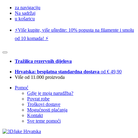
za navigaciju
Na sadržaj
u košaricu
⚡️Više kupite, više uštedite: 10% popusta na filamente i smolu
od 10 komada! ⚡️
Tražilica rezervnih dijelova
Hrvatska: besplatna standardna dostava
od € 49,90
Više od 11.000 proizvoda
Pomoć
Gdje je moja narudžba?
Povrat robe
Troškovi dostave
Mogućnosti plaćanja
Kontakt
Sve teme pomoći