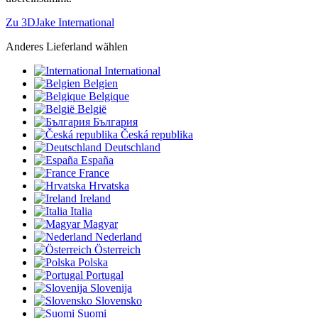
Zu 3DJake International
Anderes Lieferland wählen
International
Belgien
Belgique
België
България
Česká republika
Deutschland
España
France
Hrvatska
Ireland
Italia
Magyar
Nederland
Österreich
Polska
Portugal
Slovenija
Slovensko
Suomi