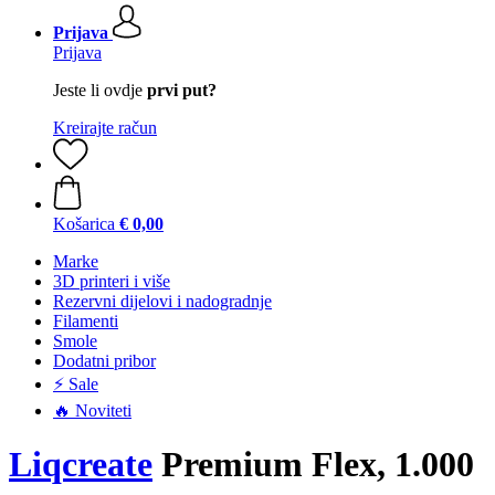
Prijava
Prijava
Jeste li ovdje
prvi put?
Kreirajte račun
Košarica
€ 0,00
Marke
3D printeri i više
Rezervni dijelovi i nadogradnje
Filamenti
Smole
Dodatni pribor
⚡ Sale
🔥 Noviteti
Liqcreate
Premium Flex, 1.000