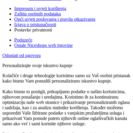
Impresum i uvjeti korištenja
Zaštita osobnih podataka
Opći uvjeti poslovanja i pravila otkazivanja
Izjava o pristupačnosti
Postavke privatnosti
Poduzeće
Ostale Niceshops web trgovine
Odustati od ugovora
Personalizirajte svoje iskustvo kupnje
Kolačiće i druge tehnologije koristimo samo uz Vaš osobni pristanak
kako bismo Vam ponudili personalizirano iskustvo kupnje.
Kako bismo to postigli, prikupljamo podatke o našim korisnicima,
njihovom ponašanju i uređajima. Koristimo ih za kontinuiranu
optimizaciju naše web stranice i prikazivanje personaliziranih oglasa
i sadržaja, kao i za analizu statistike korištenja. Također možemo
usporediti Vaše šifrirane podatke s vanjskim pružateljima usluga i
prikazivati Vam ponude putem njihovih online oglašivačkih kanala
samo ako već i sami koristite njihove usluge.