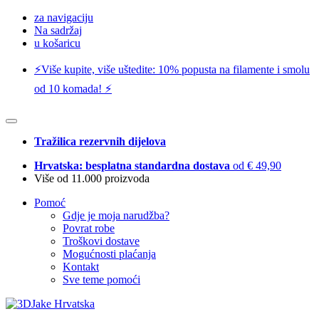
za navigaciju
Na sadržaj
u košaricu
⚡️Više kupite, više uštedite: 10% popusta na filamente i smolu
od 10 komada! ⚡️
Tražilica rezervnih dijelova
Hrvatska: besplatna standardna dostava
od € 49,90
Više od 11.000 proizvoda
Pomoć
Gdje je moja narudžba?
Povrat robe
Troškovi dostave
Mogućnosti plaćanja
Kontakt
Sve teme pomoći