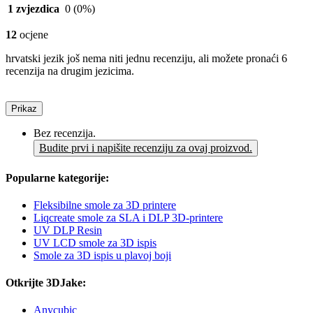
1 zvjezdica
0
(0%)
12
ocjene
hrvatski jezik još nema niti jednu recenziju, ali možete pronaći 6
recenzija na drugim jezicima.
Prikaz
Bez recenzija.
Budite prvi i napišite recenziju za ovaj proizvod.
Popularne kategorije:
Fleksibilne smole za 3D printere
Liqcreate smole za SLA i DLP 3D-printere
UV DLP Resin
UV LCD smole za 3D ispis
Smole za 3D ispis u plavoj boji
Otkrijte 3DJake:
Anycubic