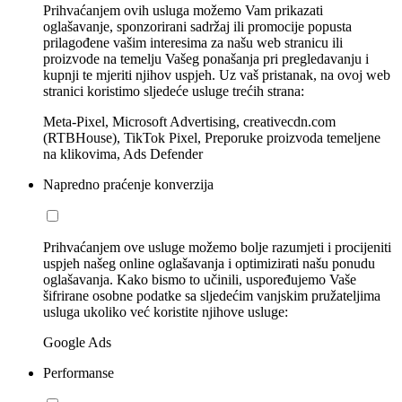
Prihvaćanjem ovih usluga možemo Vam prikazati
oglašavanje, sponzorirani sadržaj ili promocije popusta
prilagođene vašim interesima za našu web stranicu ili
proizvode na temelju Vašeg ponašanja pri pregledavanju i
kupnji te mjeriti njihov uspjeh. Uz vaš pristanak, na ovoj web
stranici koristimo sljedeće usluge trećih strana:
Meta-Pixel, Microsoft Advertising, creativecdn.com
(RTBHouse), TikTok Pixel, Preporuke proizvoda temeljene
na klikovima, Ads Defender
Napredno praćenje konverzija
Prihvaćanjem ove usluge možemo bolje razumjeti i procijeniti
uspjeh našeg online oglašavanja i optimizirati našu ponudu
oglašavanja. Kako bismo to učinili, uspoređujemo Vaše
šifrirane osobne podatke sa sljedećim vanjskim pružateljima
usluga ukoliko već koristite njihove usluge:
Google Ads
Performanse