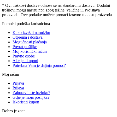
* Ovi troškovi dostave odnose se na standardnu ​​dostavu. Dodatni
troškovi mogu nastati npr. zbog težine, veličine ili svojstava
proizvoda. Ove podatke možete pronaći izravno u opisu proizvoda.
Pomoć i podrška korisnicima
Kako izvršiti narudžbu
Otprema i dostava
Mogućnosti plaćanja
Povrat pošiljke
Moj korisnički račun
Pravne osobe
Akcije i kuponi
Potrebna Vam je daljnja pomoć?
Moj račun
Prijava
Prijava
Zaboravili ste lozinku?
Gdje je moja pošiljka?
Iskoristiti kupon
Dobro je znati