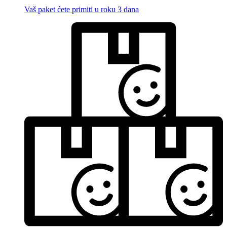
Vaš paket ćete primiti u roku 3 dana