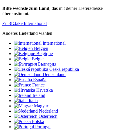
Bitte wechsle zum Land
, das mit deiner Lieferadresse
übereinstimmt.
Zu 3DJake International
Anderes Lieferland wählen
International
Belgien
Belgique
België
България
Česká republika
Deutschland
España
France
Hrvatska
Ireland
Italia
Magyar
Nederland
Österreich
Polska
Portugal