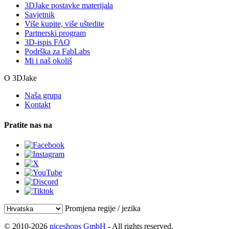
3DJake postavke materijala
Savjetnik
Više kupite, više uštedite
Partnerski program
3D-ispis FAQ
Podrška za FabLabs
Mi i naš okoliš
O 3DJake
Naša grupa
Kontakt
Pratite nas na
Promjena regije / jezika
© 2010-2026
niceshops GmbH
- All rights reserved.