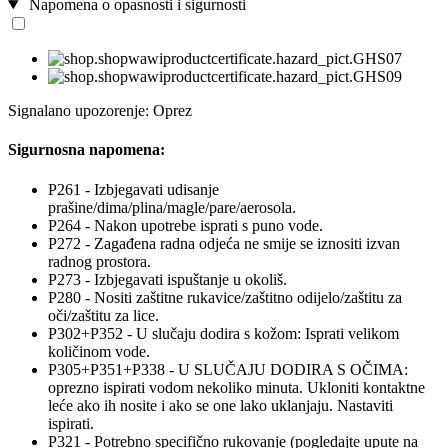
Napomena o opasnosti i sigurnosti
Signalano upozorenje: Oprez
Sigurnosna napomena:
P261 - Izbjegavati udisanje
prašine/dima/plina/magle/pare/aerosola.
P264 - Nakon upotrebe isprati s puno vode.
P272 - Zagađena radna odjeća ne smije se iznositi izvan
radnog prostora.
P273 - Izbjegavati ispuštanje u okoliš.
P280 - Nositi zaštitne rukavice/zaštitno odijelo/zaštitu za
oči/zaštitu za lice.
P302+P352 - U slučaju dodira s kožom: Isprati velikom
količinom vode.
P305+P351+P338 - U SLUČAJU DODIRA S OČIMA:
oprezno ispirati vodom nekoliko minuta. Ukloniti kontaktne
leće ako ih nosite i ako se one lako uklanjaju. Nastaviti
ispirati.
P321 - Potrebno specifično rukovanje (pogledajte upute na