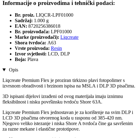
Informacije o proizvodima i tehnički podaci:
Br. proiz.
LIQCR-LPF01000
Sadržaj:
1.000 g
EAN:
8720256386018
Br. proizvođača:
LPF01000
Marke (proizvođači):
Liqcreate
Shora tvrdoća:
A63
Vrste proizvoda:
Resin
Izvor svjetlosti:
LCD, DLP
Boja:
Plava
Opis
Liqcreate Premium Flex je proziran tirkizno plavi fotopolimer s
izvrsnom obradivosti i brzinom ispisa na MSLA i DLP 3D pisačima.
3D ispisani dijelovi izrađeni od ovog materijala imaju iznimnu
fleksibilnost i nisku površinsku tvrdoću Shore 63A.
Liqcreate Premium Flex jednostavan je za korištenje na svim DLP i
LCD 3D pisačima otvorenog koda u rasponu od 385-420 nm.
Njegovo veliko istezanje i niska Shore A tvrdoća čine ga savršenim
za razne mekane i elastične prototipove.