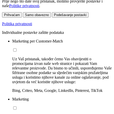
Prije nego što date svoj pristanak, molimo provjerite postavke i
naše
Politike privatnosti
.
Prihvaćam
Samo obavezno
Podešavanje postavki
Politika privatnosti
Individualne postavke zaštite podataka
Marketing per Customer-Match
Uz Vaš pristanak, također ćemo Vas obavijestiti o
promocijama izvan naše web stranice i pokazati Vam
relevantne proizvode. Da bismo to učinili, uspoređujemo Vaše
šifrirane osobne podatke sa sljedećim vanjskim pružateljima
usluga i koristimo njihove kanale za online oglašavanje, pod
uvjetom da već koristite njihove usluge:
Bing, Criteo, Meta, Google, LinkedIn, Pinterest, TikTok
Marketing