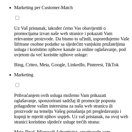
Marketing per Customer-Match
Uz Vaš pristanak, također ćemo Vas obavijestiti o
promocijama izvan naše web stranice i pokazati Vam
relevantne proizvode. Da bismo to učinili, uspoređujemo Vaše
šifrirane osobne podatke sa sljedećim vanjskim pružateljima
usluga i koristimo njihove kanale za online oglašavanje, pod
uvjetom da već koristite njihove usluge:
Bing, Criteo, Meta, Google, LinkedIn, Pinterest, TikTok
Marketing
Prihvaćanjem ovih usluga možemo Vam prikazati
oglašavanje, sponzorirani sadržaj ili promocije popusta
prilagođene vašim interesima za našu web stranicu ili
proizvode na temelju Vašeg ponašanja pri pregledavanju i
kupnji te mjeriti njihov uspjeh. Uz vaš pristanak, na ovoj web
stranici koristimo sljedeće usluge trećih strana:
Meta-Pixel, Microsoft Advertising, creativecdn.com