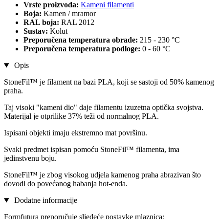
Vrste proizvoda:
Kameni filamenti
Boja:
Kamen / mramor
RAL boja:
RAL 2012
Sustav:
Kolut
Preporučena temperatura obrade:
215 - 230 °C
Preporučena temperatura podloge:
0 - 60 °C
Opis
StoneFil™ je filament na bazi PLA, koji se sastoji od 50% kamenog
praha.
Taj visoki "kameni dio" daje filamentu izuzetna optička svojstva.
Materijal je otprilike 37% teži od normalnog PLA.
Ispisani objekti imaju ekstremno mat površinu.
Svaki predmet ispisan pomoću StoneFil™ filamenta, ima
jedinstvenu boju.
StoneFil™ je zbog visokog udjela kamenog praha abrazivan što
dovodi do povećanog habanja hot-enda.
Dodatne informacije
Formfutura preporučuje sljedeće postavke mlaznica: