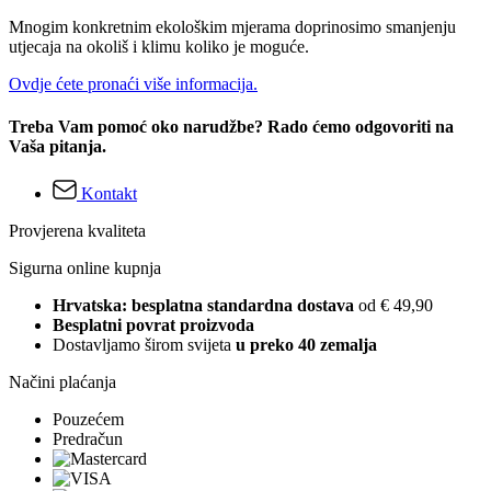
Mnogim konkretnim ekološkim mjerama doprinosimo smanjenju
utjecaja na okoliš i klimu koliko je moguće.
Ovdje ćete pronaći više informacija.
Treba Vam pomoć oko narudžbe? Rado ćemo odgovoriti na
Vaša pitanja.
Kontakt
Provjerena kvaliteta
Sigurna online kupnja
Hrvatska: besplatna standardna dostava
od € 49,90
Besplatni povrat proizvoda
Dostavljamo širom svijeta
u preko 40 zemalja
Načini plaćanja
Pouzećem
Predračun