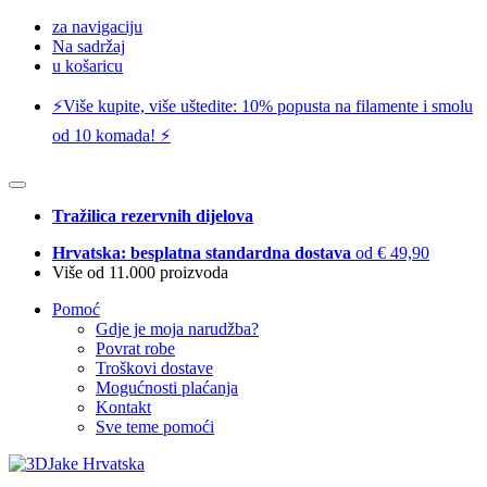
za navigaciju
Na sadržaj
u košaricu
⚡️Više kupite, više uštedite: 10% popusta na filamente i smolu
od 10 komada! ⚡️
Tražilica rezervnih dijelova
Hrvatska: besplatna standardna dostava
od € 49,90
Više od 11.000 proizvoda
Pomoć
Gdje je moja narudžba?
Povrat robe
Troškovi dostave
Mogućnosti plaćanja
Kontakt
Sve teme pomoći