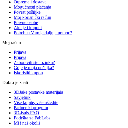
Otprema i dostava
Mogućnosti plaćanja
Povrat pošiljke
Moj korisnički račun
Pravne osobe
Akcije i kuponi
Potrebna Vam je daljnja pomoć?
Moj račun
Prijava
Prijava
Zaboravili ste lozinku?
Gdje je moja pošiljka?
Iskoristiti kupon
Dobro je znati
3DJake postavke materijala
Savjetnik
Više kupite, više uštedite
Partnerski program
3D-ispis FAQ
Podrška za FabLabs
Mi i naš okoliš