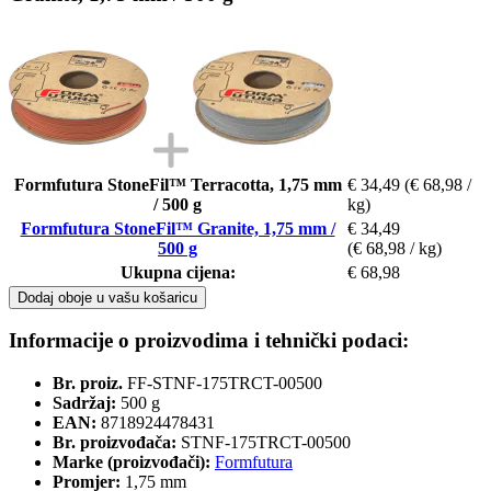
Formfutura StoneFil™ Terracotta, 1,75 mm
€ 34,49
(€ 68,98 /
/ 500 g
kg)
Formfutura StoneFil™ Granite, 1,75 mm /
€ 34,49
500 g
(€ 68,98 / kg)
Ukupna cijena:
€ 68,98
Dodaj oboje u vašu košaricu
Informacije o proizvodima i tehnički podaci:
Br. proiz.
FF-STNF-175TRCT-00500
Sadržaj:
500 g
EAN:
8718924478431
Br. proizvođača:
STNF-175TRCT-00500
Marke (proizvođači):
Formfutura
Promjer:
1,75 mm