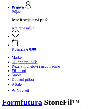
Prijava
Prijava
Jeste li ovdje
prvi put?
Kreirajte račun
Košarica
€ 0,00
Marke
3D printeri i više
Rezervni dijelovi i nadogradnje
Filamenti
Smole
Dodatni pribor
⚡ Sale
🔥 Noviteti
Formfutura
StoneFil™