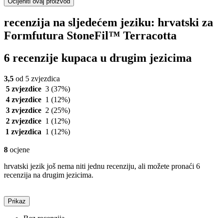
Ocijeniti ovaj proizvod
recenzija na sljedećem jeziku: hrvatski za
Formfutura StoneFil™ Terracotta
6 recenzije kupaca u drugim jezicima
3,5
od 5 zvjezdica
5 zvjezdice
3
(37%)
4 zvjezdice
1
(12%)
3 zvjezdice
2
(25%)
2 zvjezdice
1
(12%)
1 zvjezdica
1
(12%)
8
ocjene
hrvatski jezik još nema niti jednu recenziju, ali možete pronaći 6
recenzija na drugim jezicima.
Prikaz