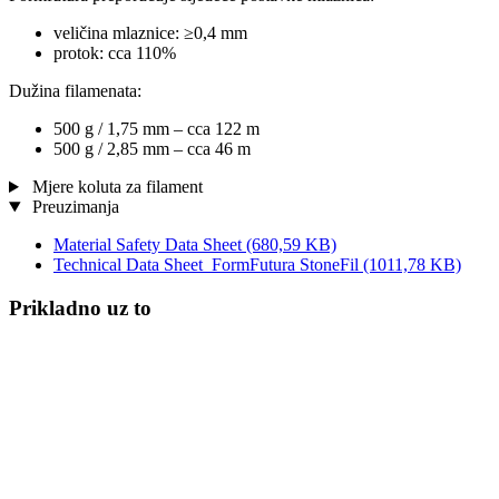
veličina mlaznice: ≥0,4 mm
protok: cca 110%
Dužina filamenata:
500 g / 1,75 mm – cca 122 m
500 g / 2,85 mm – cca 46 m
Mjere koluta za filament
Preuzimanja
Material Safety Data Sheet
(680,59 KB)
Technical Data Sheet_FormFutura StoneFil
(1011,78 KB)
Prikladno uz to