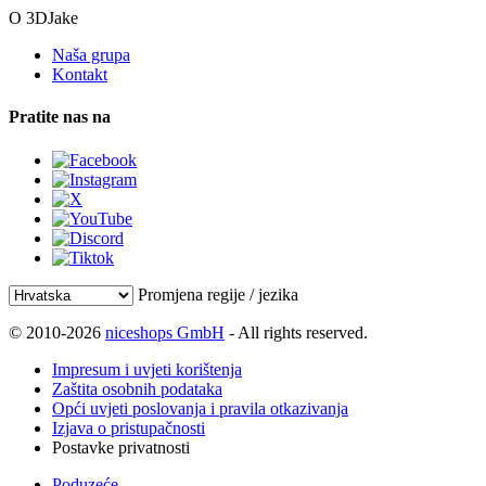
O 3DJake
Naša grupa
Kontakt
Pratite nas na
Promjena regije / jezika
© 2010-2026
niceshops GmbH
- All rights reserved.
Impresum i uvjeti korištenja
Zaštita osobnih podataka
Opći uvjeti poslovanja i pravila otkazivanja
Izjava o pristupačnosti
Postavke privatnosti
Poduzeće