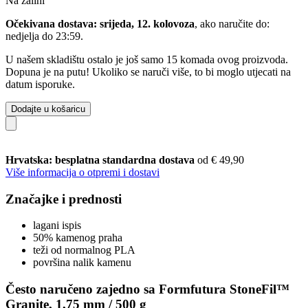
Na zalihi
Očekivana dostava: srijeda, 12. kolovoza
, ako naručite do:
nedjelja do 23:59
.
U našem skladištu ostalo je još samo 15 komada ovog proizvoda.
Dopuna je na putu! Ukoliko se naruči više, to bi moglo utjecati na
datum isporuke.
Dodajte u košaricu
Hrvatska: besplatna standardna dostava
od € 49,90
Više informacija o otpremi i dostavi
Značajke i prednosti
lagani ispis
50% kamenog praha
teži od normalnog PLA
površina nalik kamenu
Često naručeno zajedno sa Formfutura StoneFil™
Granite, 1,75 mm / 500 g