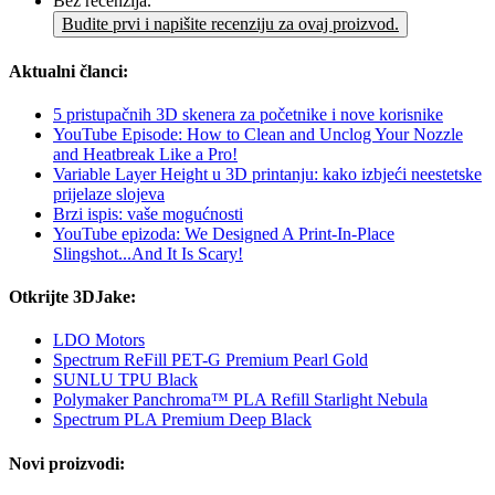
Bez recenzija.
Budite prvi i napišite recenziju za ovaj proizvod.
Aktualni članci:
5 pristupačnih 3D skenera za početnike i nove korisnike
YouTube Episode: How to Clean and Unclog Your Nozzle
and Heatbreak Like a Pro!
Variable Layer Height u 3D printanju: kako izbjeći neestetske
prijelaze slojeva
Brzi ispis: vaše mogućnosti
YouTube epizoda: We Designed A Print-In-Place
Slingshot...And It Is Scary!
Otkrijte 3DJake:
LDO Motors
Spectrum ReFill PET-G Premium Pearl Gold
SUNLU TPU Black
Polymaker Panchroma™ PLA Refill Starlight Nebula
Spectrum PLA Premium Deep Black
Novi proizvodi: