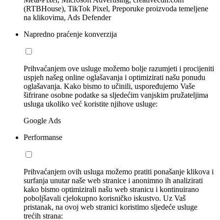
(RTBHouse), TikTok Pixel, Preporuke proizvoda temeljene
na klikovima, Ads Defender
Napredno praćenje konverzija
Prihvaćanjem ove usluge možemo bolje razumjeti i procijeniti
uspjeh našeg online oglašavanja i optimizirati našu ponudu
oglašavanja. Kako bismo to učinili, uspoređujemo Vaše
šifrirane osobne podatke sa sljedećim vanjskim pružateljima
usluga ukoliko već koristite njihove usluge:
Google Ads
Performanse
Prihvaćanjem ovih usluga možemo pratiti ponašanje klikova i
surfanja unutar naše web stranice i anonimno ih analizirati
kako bismo optimizirali našu web stranicu i kontinuirano
poboljšavali cjelokupno korisničko iskustvo. Uz Vaš
pristanak, na ovoj web stranici koristimo sljedeće usluge
trećih strana: