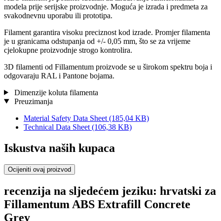
modela prije serijske proizvodnje. Moguća je izrada i predmeta za
svakodnevnu uporabu ili prototipa.
Filament garantira visoku preciznost kod izrade. Promjer filamenta
je u granicama odstupanja od +/- 0,05 mm, što se za vrijeme
cjelokupne proizvodnje strogo kontrolira.
3D filamenti od Fillamentum proizvode se u širokom spektru boja i
odgovaraju RAL i Pantone bojama.
Dimenzije koluta filamenta
Preuzimanja
Material Safety Data Sheet
(185,04 KB)
Technical Data Sheet
(106,38 KB)
Iskustva naših kupaca
Ocijeniti ovaj proizvod
recenzija na sljedećem jeziku: hrvatski za
Fillamentum ABS Extrafill Concrete
Grey