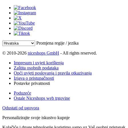
Promjena regije / jezika
© 2010-2026
niceshops GmbH
- All rights reserved.
Impresum i uvjeti korištenja
Zaštita osobnih podataka
Opći uvjeti poslovanja i pravila otkazivanja
Izjava o pristupačnosti
Postavke privatnosti
Poduzeće
Ostale Niceshops web trgovine
Odustati od ugovora
Personalizirajte svoje iskustvo kupnje
Kolačiće i druge tehnologije koristimo samo uz Vaš osobni pristanak