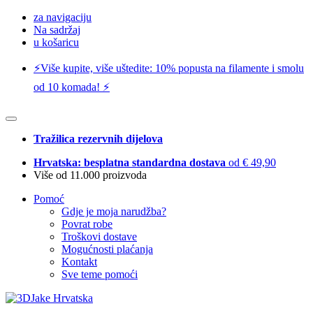
za navigaciju
Na sadržaj
u košaricu
⚡️Više kupite, više uštedite: 10% popusta na filamente i smolu
od 10 komada! ⚡️
Tražilica rezervnih dijelova
Hrvatska: besplatna standardna dostava
od € 49,90
Više od 11.000 proizvoda
Pomoć
Gdje je moja narudžba?
Povrat robe
Troškovi dostave
Mogućnosti plaćanja
Kontakt
Sve teme pomoći