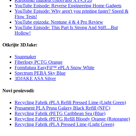
Karbonski filament colorFabb XT-CF20
YouTube Episode: Reverse Engineering Home Gadgets
YouTube Episode: Why aren't you printing faster? Speed &
Flow Tests!
YouTube epizoda: Neptune 4 & 4 Pro Review
YouTube Episode: This Part Is Strong And Stiff....But
Hollow!
Otkrijte 3DJake:
Snapmaker
Fiberlogy PCTG Orange
Formfutura EasyFil™ ePLA Snow White
Spectrum PEBA Sky Blue
3DJAKE ASA Silver
Novi proizvodi:
Recycling Fabrik rPLA Refill Pressed Lime (Light Green)
Prusament PLA Prusa Galaxy Black Refill (NFC)
Recycling Fabrik rPETG Caribbean Sea (Blue)
Recycling Fabrik rPETG Refill Bloody Orange (Rotorange)
Recycling Fabrik rPLA Pressed Lime (Light Green)