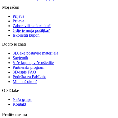
Moj račun
Prijava
Prijava
Zaboravili ste lozinku?
Gdje je moja pošiljka?
Iskoristiti kupon
Dobro je znati
3DJake postavke materijala
Savjetnik
Više kupite, više uštedite
Partnerski program
3D-ispis FAQ
Podrška za FabLabs
Mi i naš okoliš
O 3DJake
Naša grupa
Kontakt
Pratite nas na