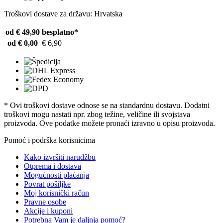
Troškovi dostave za državu: Hrvatska
od € 49,90
besplatno*
od € 0,00
€ 6,90
* Ovi troškovi dostave odnose se na standardnu ​​dostavu. Dodatni
troškovi mogu nastati npr. zbog težine, veličine ili svojstava
proizvoda. Ove podatke možete pronaći izravno u opisu proizvoda.
Pomoć i podrška korisnicima
Kako izvršiti narudžbu
Otprema i dostava
Mogućnosti plaćanja
Povrat pošiljke
Moj korisnički račun
Pravne osobe
Akcije i kuponi
Potrebna Vam je daljnja pomoć?