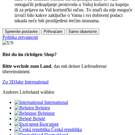
omogućili prikupljanje proizvoda u Vašoj košarici za kupnju
ili za prijavu na Vaš korisnički račun. To znači da nije moguće
izvući bilo kakve zaključke o Vama i svi dobiveni podaci
nikada neće biti proslijeđeni trećim stranama.
Spremite postavke
Prihvaćam
Samo obavezno
Politika privatnosti
Bist du im richtigen Shop?
Bitte wechsle zum Land
, das mit deiner Lieferadresse
übereinstimmt.
Zu 3DJake International
Anderes Lieferland wählen
International
Belgien
Belgique
België
България
Česká republika
Deutschland