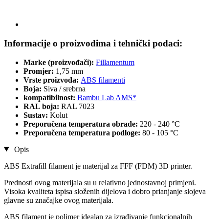
Informacije o proizvodima i tehnički podaci:
Marke (proizvođači):
Fillamentum
Promjer:
1,75 mm
Vrste proizvoda:
ABS filamenti
Boja:
Siva / srebrna
kompatibilnost:
Bambu Lab AMS*
RAL boja:
RAL 7023
Sustav:
Kolut
Preporučena temperatura obrade:
220 - 240 °C
Preporučena temperatura podloge:
80 - 105 °C
Opis
ABS Extrafill filament je materijal za FFF (FDM) 3D printer.
Prednosti ovog materijala su u relativno jednostavnoj primjeni.
Visoka kvaliteta ispisa složenih dijelova i dobro prianjanje slojeva
glavne su značajke ovog materijala.
ABS filament je polimer idealan za izrađivanje funkcionalnih