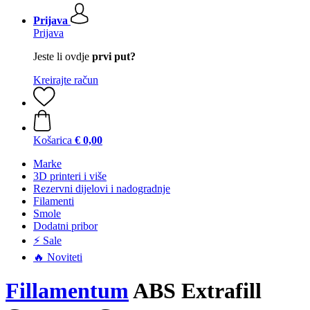
Prijava
Prijava
Jeste li ovdje
prvi put?
Kreirajte račun
Košarica
€ 0,00
Marke
3D printeri i više
Rezervni dijelovi i nadogradnje
Filamenti
Smole
Dodatni pribor
⚡ Sale
🔥 Noviteti
Fillamentum
ABS Extrafill