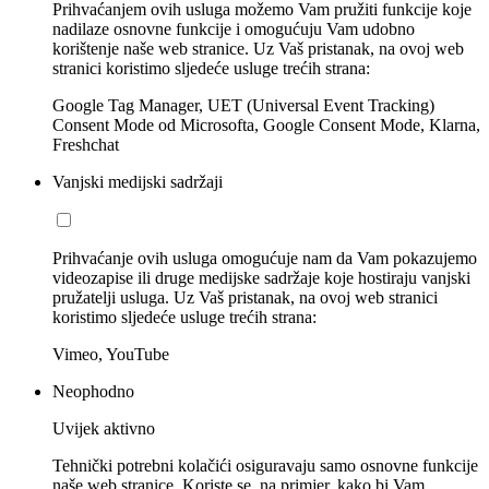
Prihvaćanjem ovih usluga možemo Vam pružiti funkcije koje
nadilaze osnovne funkcije i omogućuju Vam udobno
korištenje naše web stranice. Uz Vaš pristanak, na ovoj web
stranici koristimo sljedeće usluge trećih strana:
Google Tag Manager, UET (Universal Event Tracking)
Consent Mode od Microsofta, Google Consent Mode, Klarna,
Freshchat
Vanjski medijski sadržaji
Prihvaćanje ovih usluga omogućuje nam da Vam pokazujemo
videozapise ili druge medijske sadržaje koje hostiraju vanjski
pružatelji usluga. Uz Vaš pristanak, na ovoj web stranici
koristimo sljedeće usluge trećih strana:
Vimeo, YouTube
Neophodno
Uvijek aktivno
Tehnički potrebni kolačići osiguravaju samo osnovne funkcije
naše web stranice. Koriste se, na primjer, kako bi Vam