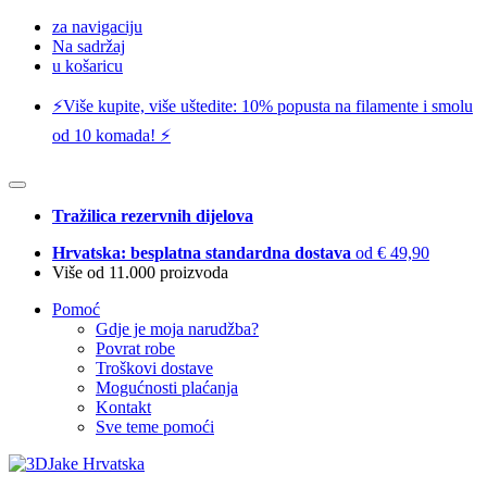
za navigaciju
Na sadržaj
u košaricu
⚡️Više kupite, više uštedite: 10% popusta na filamente i smolu
od 10 komada! ⚡️
Tražilica rezervnih dijelova
Hrvatska: besplatna standardna dostava
od € 49,90
Više od 11.000 proizvoda
Pomoć
Gdje je moja narudžba?
Povrat robe
Troškovi dostave
Mogućnosti plaćanja
Kontakt
Sve teme pomoći