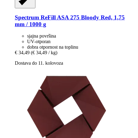
Spectrum
ReFill ASA 275 Bloody Red, 1,75
mm / 1000 g
sjajna površina
UV-otporan
dobra otpornost na toplinu
€ 34,49
(€ 34,49 / kg)
Dostava do 11. kolovoza