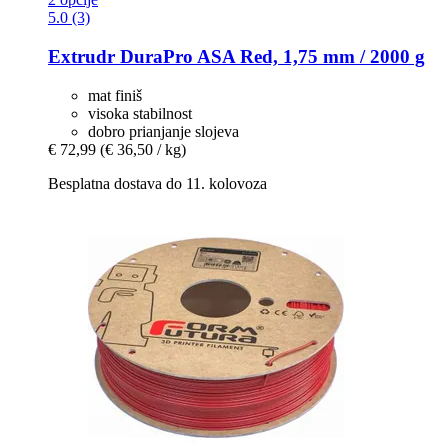
5.0 (3)
Extrudr
DuraPro ASA Red, 1,75 mm / 2000 g
mat finiš
visoka stabilnost
dobro prianjanje slojeva
€ 72,99
(€ 36,50 / kg)
Besplatna dostava do 11. kolovoza