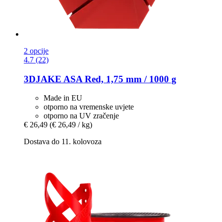
2 opcije
4.7 (22)
3DJAKE
ASA Red, 1,75 mm / 1000 g
Made in EU
otporno na vremenske uvjete
otporno na UV zračenje
€ 26,49
(€ 26,49 / kg)
Dostava do 11. kolovoza