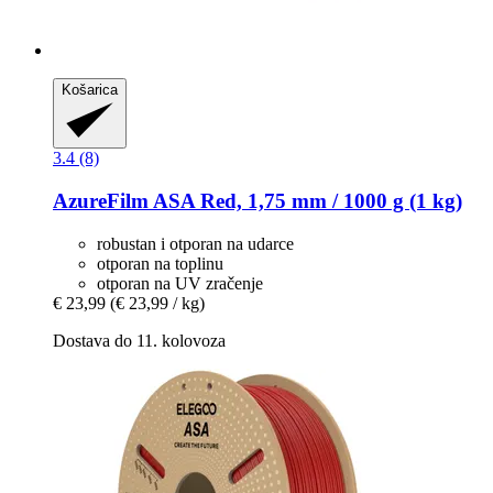
Košarica
3.4 (8)
AzureFilm
ASA Red, 1,75 mm / 1000 g (1 kg)
robustan i otporan na udarce
otporan na toplinu
otporan na UV zračenje
€ 23,99
(€ 23,99 / kg)
Dostava do 11. kolovoza