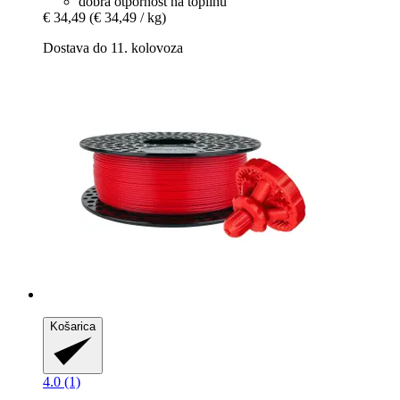
dobra otpornost na toplinu
€ 34,49
(€ 34,49 / kg)
Dostava do 11. kolovoza
Košarica
4.0 (1)