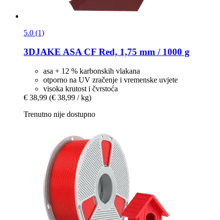
5.0 (1)
3DJAKE
ASA CF Red, 1,75 mm / 1000 g
asa + 12 % karbonskih vlakana
otporno na UV zračenje i vremenske uvjete
visoka krutost i čvrstoća
€ 38,99
(€ 38,99 / kg)
Trenutno nije dostupno