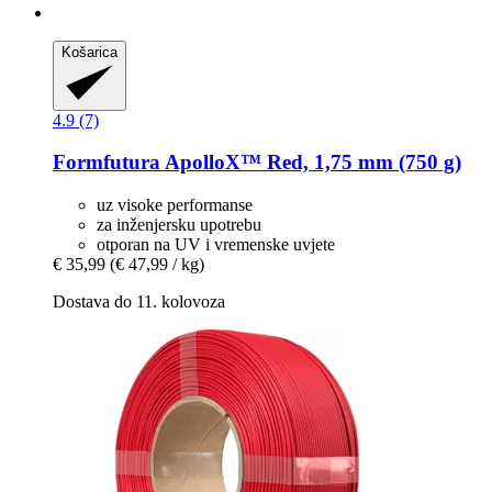
Košarica
4.9 (7)
Formfutura
ApolloX™ Red, 1,75 mm (750 g)
uz visoke performanse
za inženjersku upotrebu
otporan na UV i vremenske uvjete
€ 35,99
(€ 47,99 / kg)
Dostava do 11. kolovoza