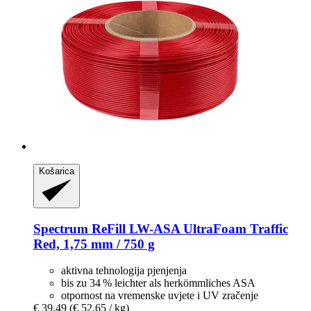
Košarica
Spectrum
ReFill LW-​ASA UltraFoam Traffic
Red, 1,75 mm / 750 g
aktivna tehnologija pjenjenja
bis zu 34 % leichter als herkömmliches ASA
otpornost na vremenske uvjete i UV zračenje
€ 39,49
(€ 52,65 / kg)