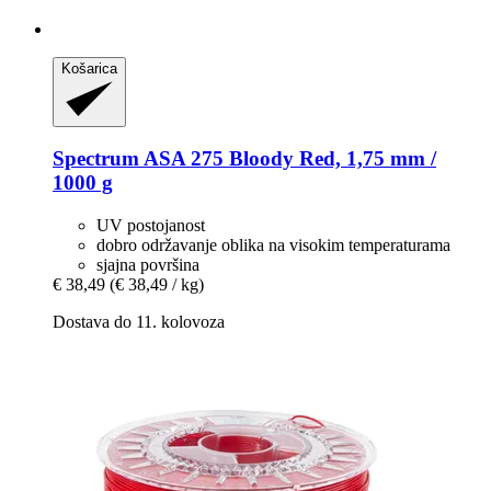
Košarica
Spectrum
ASA 275 Bloody Red, 1,75 mm /
1000 g
UV postojanost
dobro održavanje oblika na visokim temperaturama
sjajna površina
€ 38,49
(€ 38,49 / kg)
Dostava do 11. kolovoza