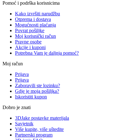
Pomoć i podrška korisnicima
Kako izvršiti narudžbu
Otprema i dostava
Mogućnosti plaćanja
Povrat pošiljke
Moj korisnički račun
Pravne osobe
Akcije i kuponi
Potrebna Vam je daljnja pomoć?
Moj račun
Prijava
Prijava
Zaboravili ste lozinku?
Gdje je moja pošiljka?
Iskoristiti kupon
Dobro je znati
3DJake postavke materijala
Savjetnik
Više kupite, više uštedite
Partnerski program