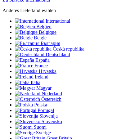
Anderes Lieferland wählen
International
Belgien
Belgique
België
България
Česká republika
Deutschland
España
France
Hrvatska
Ireland
Italia
Magyar
Nederland
Österreich
Polska
Portugal
Slovenija
Slovensko
Suomi
Sverige
Great Britain