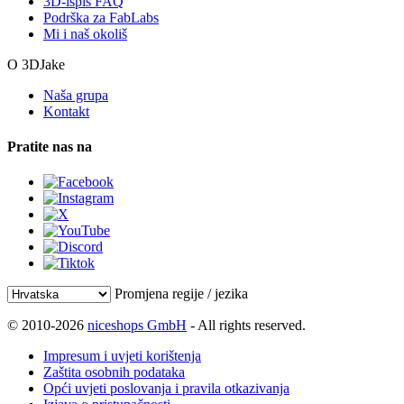
3D-ispis FAQ
Podrška za FabLabs
Mi i naš okoliš
O 3DJake
Naša grupa
Kontakt
Pratite nas na
Promjena regije / jezika
© 2010-2026
niceshops GmbH
- All rights reserved.
Impresum i uvjeti korištenja
Zaštita osobnih podataka
Opći uvjeti poslovanja i pravila otkazivanja