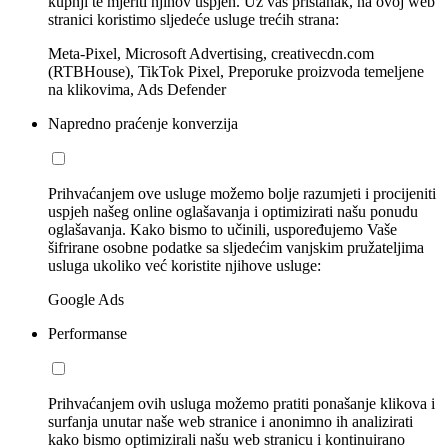
kupnji te mjeriti njihov uspjeh. Uz vaš pristanak, na ovoj web
stranici koristimo sljedeće usluge trećih strana:
Meta-Pixel, Microsoft Advertising, creativecdn.com
(RTBHouse), TikTok Pixel, Preporuke proizvoda temeljene
na klikovima, Ads Defender
Napredno praćenje konverzija
Prihvaćanjem ove usluge možemo bolje razumjeti i procijeniti
uspjeh našeg online oglašavanja i optimizirati našu ponudu
oglašavanja. Kako bismo to učinili, uspoređujemo Vaše
šifrirane osobne podatke sa sljedećim vanjskim pružateljima
usluga ukoliko već koristite njihove usluge:
Google Ads
Performanse
Prihvaćanjem ovih usluga možemo pratiti ponašanje klikova i
surfanja unutar naše web stranice i anonimno ih analizirati
kako bismo optimizirali našu web stranicu i kontinuirano