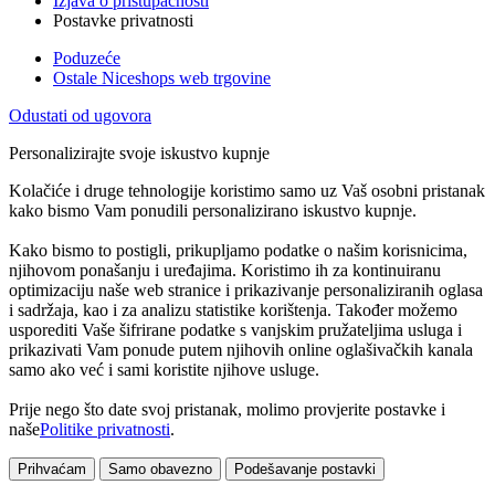
Izjava o pristupačnosti
Postavke privatnosti
Poduzeće
Ostale Niceshops web trgovine
Odustati od ugovora
Personalizirajte svoje iskustvo kupnje
Kolačiće i druge tehnologije koristimo samo uz Vaš osobni pristanak
kako bismo Vam ponudili personalizirano iskustvo kupnje.
Kako bismo to postigli, prikupljamo podatke o našim korisnicima,
njihovom ponašanju i uređajima. Koristimo ih za kontinuiranu
optimizaciju naše web stranice i prikazivanje personaliziranih oglasa
i sadržaja, kao i za analizu statistike korištenja. Također možemo
usporediti Vaše šifrirane podatke s vanjskim pružateljima usluga i
prikazivati Vam ponude putem njihovih online oglašivačkih kanala
samo ako već i sami koristite njihove usluge.
Prije nego što date svoj pristanak, molimo provjerite postavke i
naše
Politike privatnosti
.
Prihvaćam
Samo obavezno
Podešavanje postavki