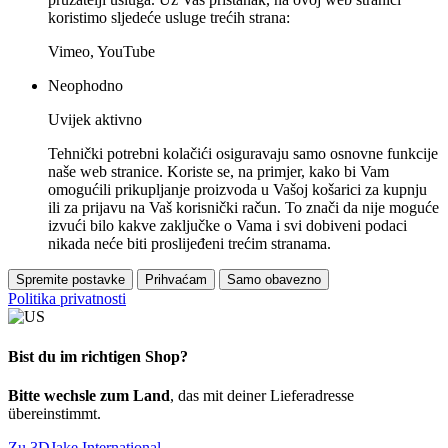
koristimo sljedeće usluge trećih strana:
Vimeo, YouTube
Neophodno
Uvijek aktivno
Tehnički potrebni kolačići osiguravaju samo osnovne funkcije
naše web stranice. Koriste se, na primjer, kako bi Vam
omogućili prikupljanje proizvoda u Vašoj košarici za kupnju
ili za prijavu na Vaš korisnički račun. To znači da nije moguće
izvući bilo kakve zaključke o Vama i svi dobiveni podaci
nikada neće biti proslijeđeni trećim stranama.
Spremite postavke
Prihvaćam
Samo obavezno
Politika privatnosti
Bist du im richtigen Shop?
Bitte wechsle zum Land
, das mit deiner Lieferadresse
übereinstimmt.
Zu 3DJake International