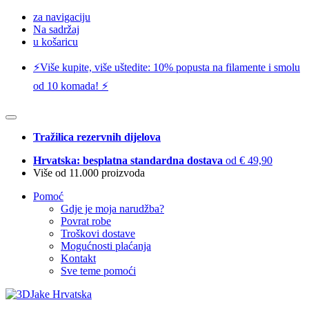
za navigaciju
Na sadržaj
u košaricu
⚡️Više kupite, više uštedite: 10% popusta na filamente i smolu
od 10 komada! ⚡️
Tražilica rezervnih dijelova
Hrvatska: besplatna standardna dostava
od € 49,90
Više od 11.000 proizvoda
Pomoć
Gdje je moja narudžba?
Povrat robe
Troškovi dostave
Mogućnosti plaćanja
Kontakt
Sve teme pomoći