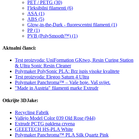
PET / PETG (30)
Fleksibilni filamenti (6)
ASA (1)
ABS (5)
Glow-in-the-Dark - fluorescentni filamenti (1)
PP (1)
PVB (PolySmooth™) (1)
Aktualni članci:
Test proizvoda: UniFormation GKtwo, Resin Curing Station
& Ultra Sonic Resin Cleaner
Polymaker PolySonic PLA: Brz ispis visoke kvalitete
Test proizvoda: Elegoo Saturn 4 Ultra
Polymaker Panchroma™ – Vaše boje. Vaš svijet.
"Made in Austria" filamenti marke Extrudr
Otkrijte 3DJake:
Recycling Fabrik
Vallejo Model Color 039 Old Rose (944)
Extrudr PCTG paklena crvena
GEEETECH HS-PLA White
Polymaker Panchroma™ PLA Silk Quartz Pink