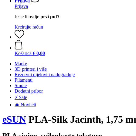
Prijava
Prijava
Jeste li ovdje
prvi put?
Kreirajte račun
Košarica
€ 0,00
Marke
3D printeri i više
Rezervni dijelovi i nadogradnje
Filamenti
Smole
Dodatni pribor
⚡ Sale
🔥 Noviteti
eSUN
PLA-Silk Jacinth, 1,75 m
PLA sjajne, svilenkaste teksture