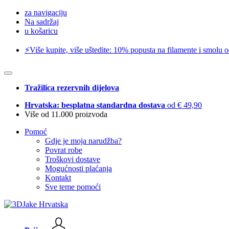
za navigaciju
Na sadržaj
u košaricu
⚡️Više kupite, više uštedite: 10% popusta na filamente i smolu 
Tražilica rezervnih dijelova
Hrvatska: besplatna standardna dostava
od € 49,90
Više od 11.000 proizvoda
Pomoć
Gdje je moja narudžba?
Povrat robe
Troškovi dostave
Mogućnosti plaćanja
Kontakt
Sve teme pomoći