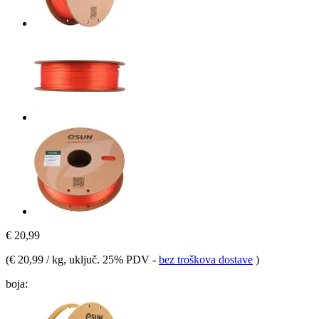
€ 20,99
(
€ 20,99 / kg
, uključ. 25% PDV
-
bez troškova dostave
)
boja: