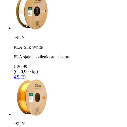
eSUN
PLA-Silk White
PLA sjajne, svilenkaste teksture
€ 20,99
(€ 20,99 / kg)
4.9 (7)
eSUN