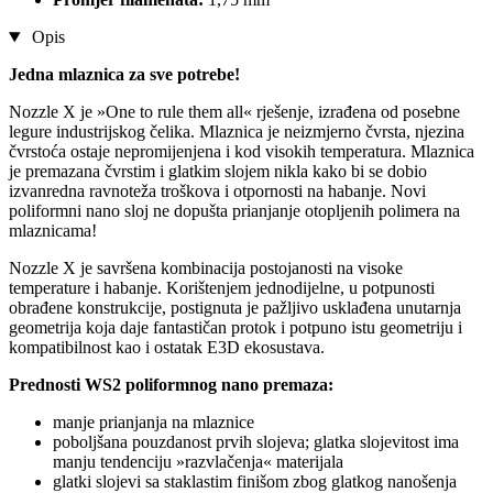
Opis
Jedna mlaznica za sve potrebe!
Nozzle X je »One to rule them all« rješenje, izrađena od posebne
legure industrijskog čelika. Mlaznica je neizmjerno čvrsta, njezina
čvrstoća ostaje nepromijenjena i kod visokih temperatura. Mlaznica
je premazana čvrstim i glatkim slojem nikla kako bi se dobio
izvanredna ravnoteža troškova i otpornosti na habanje. Novi
poliformni nano sloj ne dopušta prianjanje otopljenih polimera na
mlaznicama!
Nozzle X je savršena kombinacija postojanosti na visoke
temperature i habanje. Korištenjem jednodijelne, u potpunosti
obrađene konstrukcije, postignuta je pažljivo usklađena unutarnja
geometrija koja daje fantastičan protok i potpuno istu geometriju i
kompatibilnost kao i ostatak E3D ekosustava.
Prednosti WS2 poliformnog nano premaza:
manje prianjanja na mlaznice
poboljšana pouzdanost prvih slojeva; glatka slojevitost ima
manju tendenciju »razvlačenja« materijala
glatki slojevi sa staklastim finišom zbog glatkog nanošenja