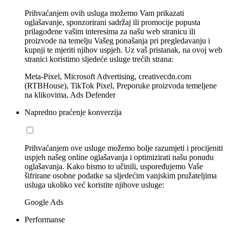
Prihvaćanjem ovih usluga možemo Vam prikazati
oglašavanje, sponzorirani sadržaj ili promocije popusta
prilagođene vašim interesima za našu web stranicu ili
proizvode na temelju Vašeg ponašanja pri pregledavanju i
kupnji te mjeriti njihov uspjeh. Uz vaš pristanak, na ovoj web
stranici koristimo sljedeće usluge trećih strana:
Meta-Pixel, Microsoft Advertising, creativecdn.com
(RTBHouse), TikTok Pixel, Preporuke proizvoda temeljene
na klikovima, Ads Defender
Napredno praćenje konverzija
Prihvaćanjem ove usluge možemo bolje razumjeti i procijeniti
uspjeh našeg online oglašavanja i optimizirati našu ponudu
oglašavanja. Kako bismo to učinili, uspoređujemo Vaše
šifrirane osobne podatke sa sljedećim vanjskim pružateljima
usluga ukoliko već koristite njihove usluge:
Google Ads
Performanse