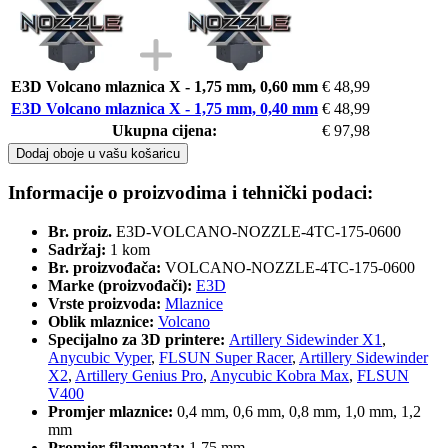
E3D Volcano mlaznica X - 1,75 mm, 0,60 mm
€ 48,99
E3D Volcano mlaznica X - 1,75 mm, 0,40 mm
€ 48,99
Ukupna cijena:
€ 97,98
Dodaj oboje u vašu košaricu
Informacije o proizvodima i tehnički podaci:
Br. proiz.
E3D-VOLCANO-NOZZLE-4TC-175-0600
Sadržaj:
1 kom
Br. proizvođača:
VOLCANO-NOZZLE-4TC-175-0600
Marke (proizvođači):
E3D
Vrste proizvoda:
Mlaznice
Oblik mlaznice:
Volcano
Specijalno za 3D printere:
Artillery Sidewinder X1
,
Anycubic Vyper
,
FLSUN Super Racer
,
Artillery Sidewinder
X2
,
Artillery Genius Pro
,
Anycubic Kobra Max
,
FLSUN
V400
Promjer mlaznice:
0,4 mm, 0,6 mm, 0,8 mm, 1,0 mm, 1,2
mm
Promjer filamenata:
1,75 mm