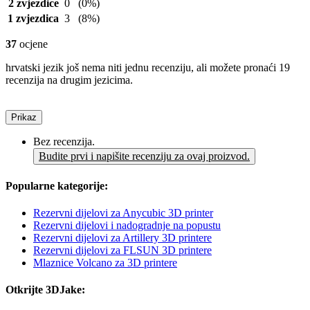
2 zvjezdice
0
(0%)
1 zvjezdica
3
(8%)
37
ocjene
hrvatski jezik još nema niti jednu recenziju, ali možete pronaći 19
recenzija na drugim jezicima.
Prikaz
Bez recenzija.
Budite prvi i napišite recenziju za ovaj proizvod.
Popularne kategorije:
Rezervni dijelovi za Anycubic 3D printer
Rezervni dijelovi i nadogradnje na popustu
Rezervni dijelovi za Artillery 3D printere
Rezervni dijelovi za FLSUN 3D printere
Mlaznice Volcano za 3D printere
Otkrijte 3DJake: