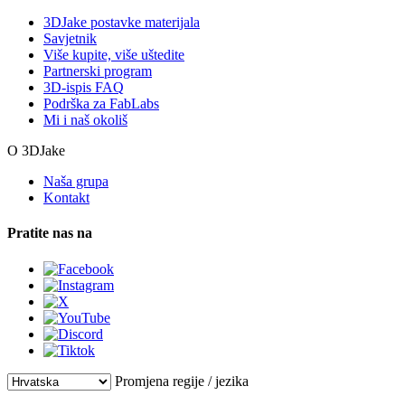
3DJake postavke materijala
Savjetnik
Više kupite, više uštedite
Partnerski program
3D-ispis FAQ
Podrška za FabLabs
Mi i naš okoliš
O 3DJake
Naša grupa
Kontakt
Pratite nas na
Promjena regije / jezika