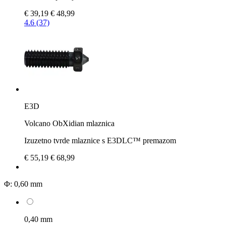
€ 39,19
€ 48,99
4.6 (37)
E3D
Volcano ObXidian mlaznica
Izuzetno tvrde mlaznice s E3DLC™ premazom
€ 55,19
€ 68,99
Φ:
0,60 mm
0,40 mm