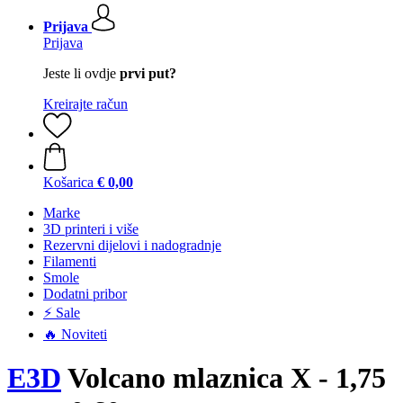
Prijava
Prijava
Jeste li ovdje
prvi put?
Kreirajte račun
Košarica
€ 0,00
Marke
3D printeri i više
Rezervni dijelovi i nadogradnje
Filamenti
Smole
Dodatni pribor
⚡ Sale
🔥 Noviteti
E3D
Volcano mlaznica X - 1,75