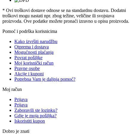
* Ovi troškovi dostave odnose se na standardnu ​​dostavu. Dodatni
troškovi mogu nastati npr. zbog težine, veličine ili svojstava
proizvoda. Ove podatke možete pronaći izravno u opisu proizvoda.
Pomoć i podrška korisnicima
Kako izvršiti narudžbu
Otprema i dostava
Mogućnosti plaćanja
Povrat pošiljke
Moj korisnički račun
Pravne osobe
Akcije i kuponi
Potrebna Vam je daljnja pomoć?
Moj račun
Prijava
Prijava
Zaboravili ste lozinku?
Gdje je moja pošiljka?
Iskoristiti kupon
Dobro je znati