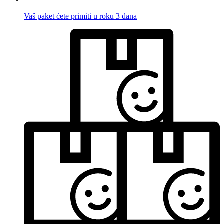
Vaš paket ćete primiti u roku 3 dana