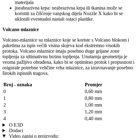
materijala
jneabrazivna krpa: neabrazivna krpa ili tkanina može se
koristiti za čišćenje vanjskog dijela Nozzle X kako bi se
uklonili eventualni nastali ostaci plastike.
Volcano mlaznice
Volcano-mlaznice su mlaznice koje se koriste s Volcano blokom i
paketima za ispis većih visina slojeva kod ekstremno visokih
protoka. Volcano mlaznice imaju posebno duge grijane zone
topljenja za ultimativnu brzinu topljenja. Unutarnja geometrija je
veoma pažljivo obrađena, kako bi se optimirao protok i propusnost i
osigurale potrebne veličine vrha mlaznice, za izravnavanje posebno
širokih ispisnih tragova.
Broj - oznaka
Promjer
0
0,60 mm
1
0,80 mm
2
1,00 mm
3
1,20 mm
4
0,40 mm
O E3D
Dodaci
Video zapisi o proizvodu: