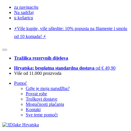
za navigaciju
Na sadržaj
u košaricu
⚡️Više kupite, više uštedite: 10% popusta na filamente i smolu
od 10 komada! ⚡️
Tražilica rezervnih dijelova
Hrvatska: besplatna standardna dostava
od € 49,90
Više od 11.000 proizvoda
Pomoć
Gdje je moja narudžba?
Povrat robe
Troškovi dostave
Mogućnosti plaćanja
Kontakt
Sve teme pomoći