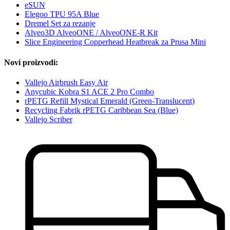
eSUN
Elegoo TPU 95A Blue
Dremel Set za rezanje
Alveo3D AlveoONE / AlveoONE-R Kit
Slice Engineering Copperhead Heatbreak za Prusa Mini
Novi proizvodi:
Vallejo Airbrush Easy Air
Anycubic Kobra S1 ACE 2 Pro Combo
rPETG Refill Mystical Emerald (Green-Translucent)
Recycling Fabrik rPETG Caribbean Sea (Blue)
Vallejo Scriber