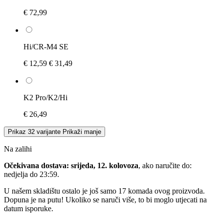
€ 72,99
Hi/CR-M4 SE
€ 12,59
€ 31,49
K2 Pro/K2/Hi
€ 26,49
Prikaz 32 varijante
Prikaži manje
Na zalihi
Očekivana dostava: srijeda, 12. kolovoza
, ako naručite do:
nedjelja do 23:59
.
U našem skladištu ostalo je još samo 17 komada ovog proizvoda.
Dopuna je na putu! Ukoliko se naruči više, to bi moglo utjecati na
datum isporuke.