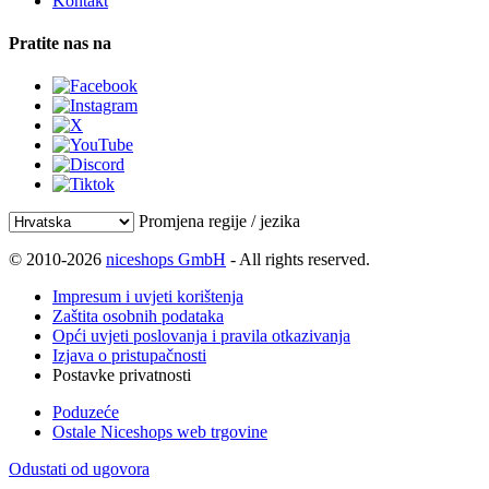
Kontakt
Pratite nas na
Promjena regije / jezika
© 2010-2026
niceshops GmbH
- All rights reserved.
Impresum i uvjeti korištenja
Zaštita osobnih podataka
Opći uvjeti poslovanja i pravila otkazivanja
Izjava o pristupačnosti
Postavke privatnosti
Poduzeće
Ostale Niceshops web trgovine
Odustati od ugovora