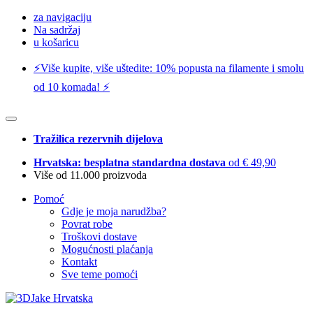
za navigaciju
Na sadržaj
u košaricu
⚡️Više kupite, više uštedite: 10% popusta na filamente i smolu
od 10 komada! ⚡️
Tražilica rezervnih dijelova
Hrvatska: besplatna standardna dostava
od € 49,90
Više od 11.000 proizvoda
Pomoć
Gdje je moja narudžba?
Povrat robe
Troškovi dostave
Mogućnosti plaćanja
Kontakt
Sve teme pomoći