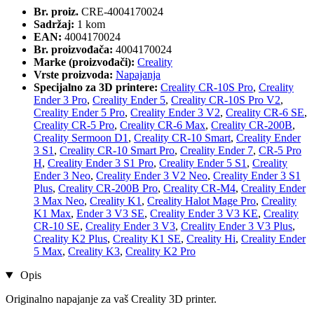
Br. proiz.
CRE-4004170024
Sadržaj:
1 kom
EAN:
4004170024
Br. proizvođača:
4004170024
Marke (proizvođači):
Creality
Vrste proizvoda:
Napajanja
Specijalno za 3D printere:
Creality CR-10S Pro
,
Creality
Ender 3 Pro
,
Creality Ender 5
,
Creality CR-10S Pro V2
,
Creality Ender 5 Pro
,
Creality Ender 3 V2
,
Creality CR-6 SE
,
Creality CR-5 Pro
,
Creality CR-6 Max
,
Creality CR-200B
,
Creality Sermoon D1
,
Creality CR-10 Smart
,
Creality Ender
3 S1
,
Creality CR-10 Smart Pro
,
Creality Ender 7
,
CR-5 Pro
H
,
Creality Ender 3 S1 Pro
,
Creality Ender 5 S1
,
Creality
Ender 3 Neo
,
Creality Ender 3 V2 Neo
,
Creality Ender 3 S1
Plus
,
Creality CR-200B Pro
,
Creality CR-M4
,
Creality Ender
3 Max Neo
,
Creality K1
,
Creality Halot Mage Pro
,
Creality
K1 Max
,
Ender 3 V3 SE
,
Creality Ender 3 V3 KE
,
Creality
CR-10 SE
,
Creality Ender 3 V3
,
Creality Ender 3 V3 Plus
,
Creality K2 Plus
,
Creality K1 SE
,
Creality Hi
,
Creality Ender
5 Max
,
Creality K3
,
Creality K2 Pro
Opis
Originalno napajanje za vaš Creality 3D printer.