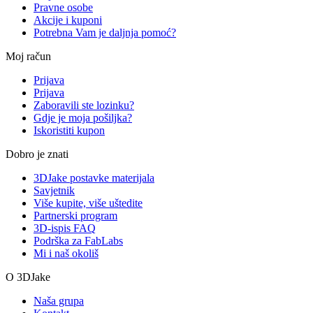
Pravne osobe
Akcije i kuponi
Potrebna Vam je daljnja pomoć?
Moj račun
Prijava
Prijava
Zaboravili ste lozinku?
Gdje je moja pošiljka?
Iskoristiti kupon
Dobro je znati
3DJake postavke materijala
Savjetnik
Više kupite, više uštedite
Partnerski program
3D-ispis FAQ
Podrška za FabLabs
Mi i naš okoliš
O 3DJake
Naša grupa