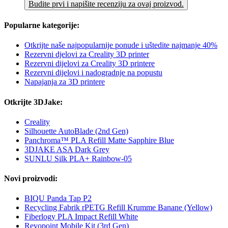
Budite prvi i napišite recenziju za ovaj proizvod.
Popularne kategorije:
Otkrijte naše najpopularnije ponude i uštedite najmanje 40%
Rezervni djelovi za Creality 3D printer
Rezervni dijelovi za Creality 3D printere
Rezervni dijelovi i nadogradnje na popustu
Napajanja za 3D printere
Otkrijte 3DJake:
Creality
Silhouette AutoBlade (2nd Gen)
Panchroma™ PLA Refill Matte Sapphire Blue
3DJAKE ASA Dark Grey
SUNLU Silk PLA+ Rainbow-05
Novi proizvodi:
BIQU Panda Tap P2
Recycling Fabrik rPETG Refill Krumme Banane (Yellow)
Fiberlogy PLA Impact Refill White
Revopoint Mobile Kit (3rd Gen)