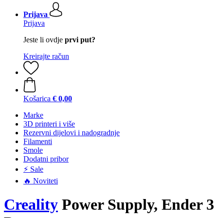
Prijava
Prijava
Jeste li ovdje
prvi put?
Kreirajte račun
Košarica
€ 0,00
Marke
3D printeri i više
Rezervni dijelovi i nadogradnje
Filamenti
Smole
Dodatni pribor
⚡ Sale
🔥 Noviteti
Creality
Power Supply, Ender 3