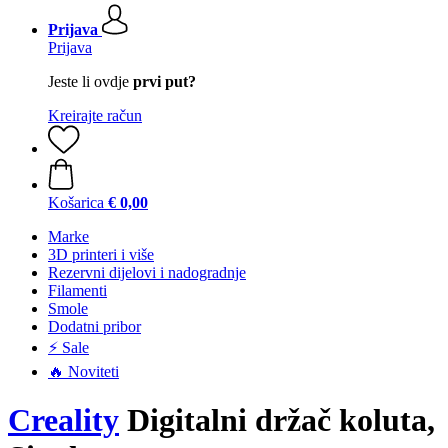
Prijava
Prijava
Jeste li ovdje
prvi put?
Kreirajte račun
Košarica
€ 0,00
Marke
3D printeri i više
Rezervni dijelovi i nadogradnje
Filamenti
Smole
Dodatni pribor
⚡ Sale
🔥 Noviteti
Creality
Digitalni držač koluta,