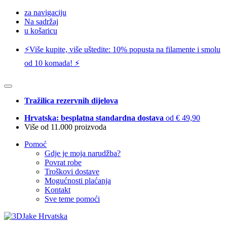
za navigaciju
Na sadržaj
u košaricu
⚡️Više kupite, više uštedite: 10% popusta na filamente i smolu
od 10 komada! ⚡️
Tražilica rezervnih dijelova
Hrvatska: besplatna standardna dostava
od € 49,90
Više od 11.000 proizvoda
Pomoć
Gdje je moja narudžba?
Povrat robe
Troškovi dostave
Mogućnosti plaćanja
Kontakt
Sve teme pomoći