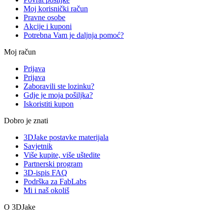
Moj korisnički račun
Pravne osobe
Akcije i kuponi
Potrebna Vam je daljnja pomoć?
Moj račun
Prijava
Prijava
Zaboravili ste lozinku?
Gdje je moja pošiljka?
Iskoristiti kupon
Dobro je znati
3DJake postavke materijala
Savjetnik
Više kupite, više uštedite
Partnerski program
3D-ispis FAQ
Podrška za FabLabs
Mi i naš okoliš
O 3DJake