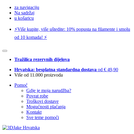
za navigaciju
Na sadržaj
u košaricu
⚡️Više kupite, više uštedite: 10% popusta na filamente i smolu
od 10 komada! ⚡️
Tražilica rezervnih dijelova
Hrvatska: besplatna standardna dostava
od € 49,90
Više od 11.000 proizvoda
Pomoć
Gdje je moja narudžba?
Povrat robe
Troškovi dostave
Mogućnosti plaćanja
Kontakt
Sve teme pomoći