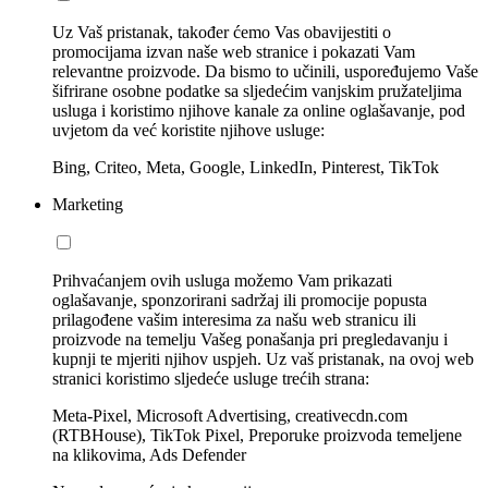
Uz Vaš pristanak, također ćemo Vas obavijestiti o
promocijama izvan naše web stranice i pokazati Vam
relevantne proizvode. Da bismo to učinili, uspoređujemo Vaše
šifrirane osobne podatke sa sljedećim vanjskim pružateljima
usluga i koristimo njihove kanale za online oglašavanje, pod
uvjetom da već koristite njihove usluge:
Bing, Criteo, Meta, Google, LinkedIn, Pinterest, TikTok
Marketing
Prihvaćanjem ovih usluga možemo Vam prikazati
oglašavanje, sponzorirani sadržaj ili promocije popusta
prilagođene vašim interesima za našu web stranicu ili
proizvode na temelju Vašeg ponašanja pri pregledavanju i
kupnji te mjeriti njihov uspjeh. Uz vaš pristanak, na ovoj web
stranici koristimo sljedeće usluge trećih strana:
Meta-Pixel, Microsoft Advertising, creativecdn.com
(RTBHouse), TikTok Pixel, Preporuke proizvoda temeljene
na klikovima, Ads Defender