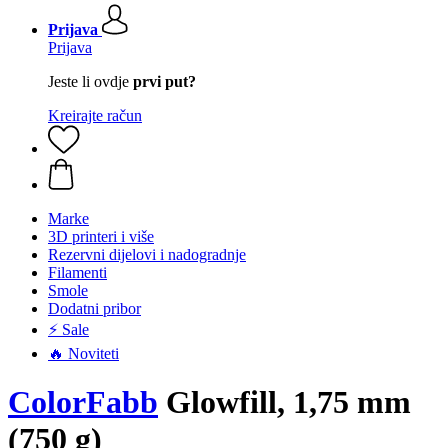
Prijava
Prijava
Jeste li ovdje
prvi put?
Kreirajte račun
Marke
3D printeri i više
Rezervni dijelovi i nadogradnje
Filamenti
Smole
Dodatni pribor
⚡ Sale
🔥 Noviteti
ColorFabb
Glowfill, 1,75 mm
(750 g)