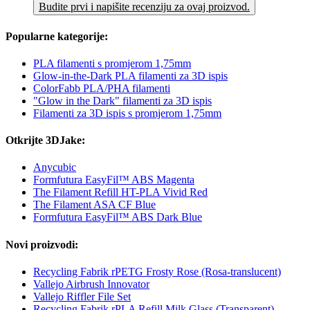
Budite prvi i napišite recenziju za ovaj proizvod.
Popularne kategorije:
PLA filamenti s promjerom 1,75mm
Glow-in-the-Dark PLA filamenti za 3D ispis
ColorFabb PLA/PHA filamenti
"Glow in the Dark" filamenti za 3D ispis
Filamenti za 3D ispis s promjerom 1,75mm
Otkrijte 3DJake:
Anycubic
Formfutura EasyFil™ ABS Magenta
The Filament Refill HT-PLA Vivid Red
The Filament ASA CF Blue
Formfutura EasyFil™ ABS Dark Blue
Novi proizvodi:
Recycling Fabrik rPETG Frosty Rose (Rosa-translucent)
Vallejo Airbrush Innovator
Vallejo Riffler File Set
Recycling Fabrik rPLA Refill Milk Glass (Transparent)