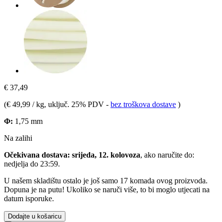
€ 37,49
(
€ 49,99 / kg
, uključ. 25% PDV
-
bez troškova dostave
)
Φ:
1,75 mm
Na zalihi
Očekivana dostava: srijeda, 12. kolovoza
, ako naručite do:
nedjelja do 23:59
.
U našem skladištu ostalo je još samo 17 komada ovog proizvoda.
Dopuna je na putu! Ukoliko se naruči više, to bi moglo utjecati na
datum isporuke.
Dodajte u košaricu