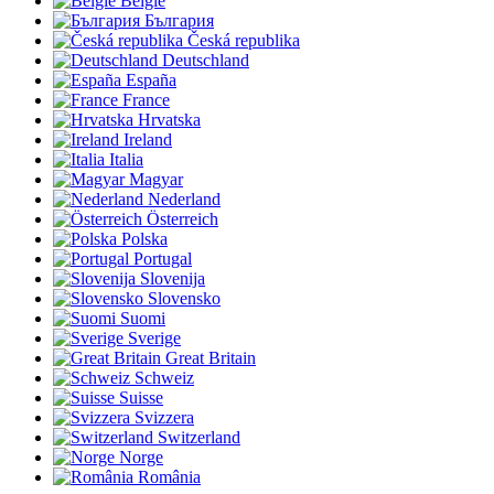
België
България
Česká republika
Deutschland
España
France
Hrvatska
Ireland
Italia
Magyar
Nederland
Österreich
Polska
Portugal
Slovenija
Slovensko
Suomi
Sverige
Great Britain
Schweiz
Suisse
Svizzera
Switzerland
Norge
România