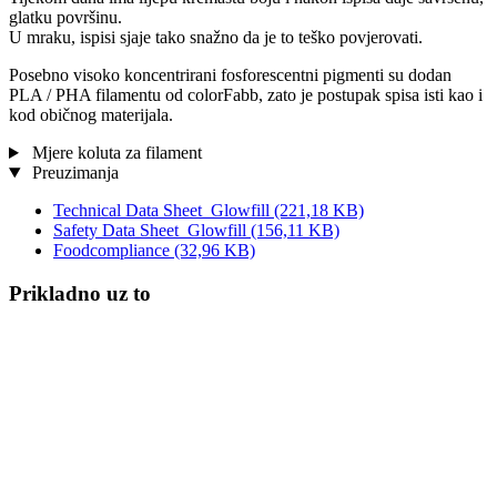
glatku površinu.
U mraku, ispisi sjaje tako snažno da je to teško povjerovati.
Posebno visoko koncentrirani fosforescentni pigmenti su dodan
PLA / PHA filamentu od colorFabb, zato je postupak spisa isti kao i
kod običnog materijala.
Mjere koluta za filament
Preuzimanja
Technical Data Sheet_Glowfill
(221,18 KB)
Safety Data Sheet_Glowfill
(156,11 KB)
Foodcompliance
(32,96 KB)
Prikladno uz to