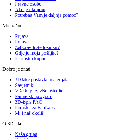
Pravne osobe
Akcije i kuponi
Potrebna Vam je daljnja pomoć?
Moj račun
Prijava
Prijava
Zaboravili ste lozinku?
Gdje je moja pošiljka?
Iskoristiti kupon
Dobro je znati
3DJake postavke materijala
Savjetnik
Više kupite, više uštedite
Partnerski program
3D-ispis FAQ
Podrška za FabLabs
Mi i naš okoliš
O 3DJake
Naša grupa