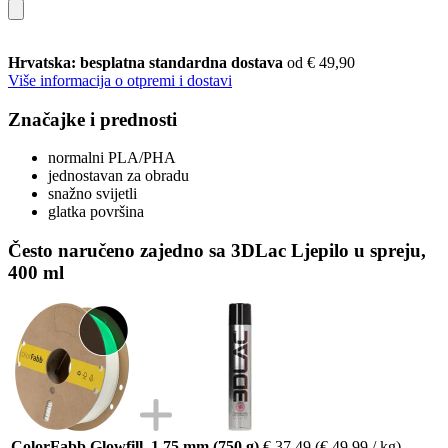
Hrvatska: besplatna standardna dostava
od € 49,90
Više informacija o otpremi i dostavi
Značajke i prednosti
normalni PLA/PHA
jednostavan za obradu
snažno svijetli
glatka površina
Često naručeno zajedno sa 3DLac Ljepilo u spreju,
400 ml
ColorFabb Glowfill, 1,75 mm (750 g)
€ 37,49
(€ 49,99 / kg)