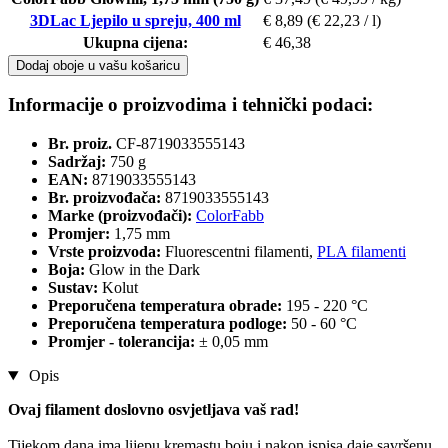
3DLac Ljepilo u spreju, 400 ml
€ 8,89
(€ 22,23 / l)
Ukupna cijena:
€ 46,38
Dodaj oboje u vašu košaricu
Informacije o proizvodima i tehnički podaci:
Br. proiz.
CF-8719033555143
Sadržaj:
750 g
EAN:
8719033555143
Br. proizvođača:
8719033555143
Marke (proizvođači):
ColorFabb
Promjer:
1,75 mm
Vrste proizvoda:
Fluorescentni filamenti,
PLA filamenti
Boja:
Glow in the Dark
Sustav:
Kolut
Preporučena temperatura obrade:
195 - 220 °C
Preporučena temperatura podloge:
50 - 60 °C
Promjer - tolerancija:
± 0,05 mm
Opis
Ovaj filament doslovno osvjetljava vaš rad!
Tijekom dana ima lijepu kremastu boju i nakon ispisa daje savršenu,