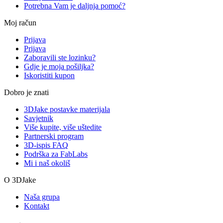
Potrebna Vam je daljnja pomoć?
Moj račun
Prijava
Prijava
Zaboravili ste lozinku?
Gdje je moja pošiljka?
Iskoristiti kupon
Dobro je znati
3DJake postavke materijala
Savjetnik
Više kupite, više uštedite
Partnerski program
3D-ispis FAQ
Podrška za FabLabs
Mi i naš okoliš
O 3DJake
Naša grupa
Kontakt