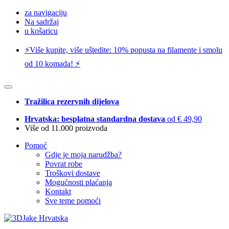
za navigaciju
Na sadržaj
u košaricu
⚡️Više kupite, više uštedite: 10% popusta na filamente i smolu
od 10 komada! ⚡️
Tražilica rezervnih dijelova
Hrvatska: besplatna standardna dostava
od € 49,90
Više od 11.000 proizvoda
Pomoć
Gdje je moja narudžba?
Povrat robe
Troškovi dostave
Mogućnosti plaćanja
Kontakt
Sve teme pomoći