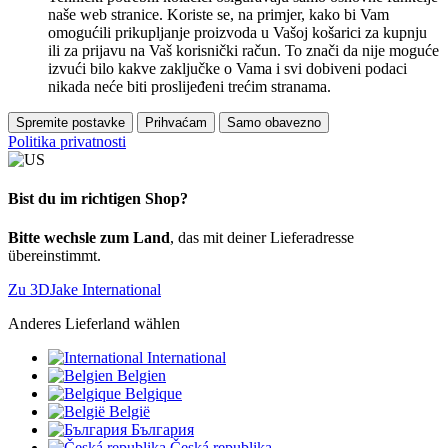
naše web stranice. Koriste se, na primjer, kako bi Vam
omogućili prikupljanje proizvoda u Vašoj košarici za kupnju
ili za prijavu na Vaš korisnički račun. To znači da nije moguće
izvući bilo kakve zaključke o Vama i svi dobiveni podaci
nikada neće biti proslijeđeni trećim stranama.
Spremite postavke
Prihvaćam
Samo obavezno
Politika privatnosti
Bist du im richtigen Shop?
Bitte wechsle zum Land
, das mit deiner Lieferadresse
übereinstimmt.
Zu 3DJake International
Anderes Lieferland wählen
International
Belgien
Belgique
België
България
Česká republika