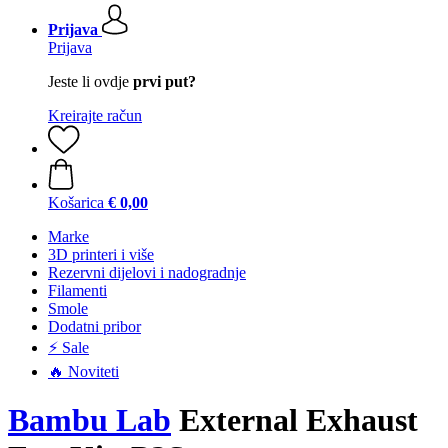
Prijava
Prijava
Jeste li ovdje
prvi put?
Kreirajte račun
Košarica
€ 0,00
Marke
3D printeri i više
Rezervni dijelovi i nadogradnje
Filamenti
Smole
Dodatni pribor
⚡ Sale
🔥 Noviteti
Bambu Lab
External Exhaust