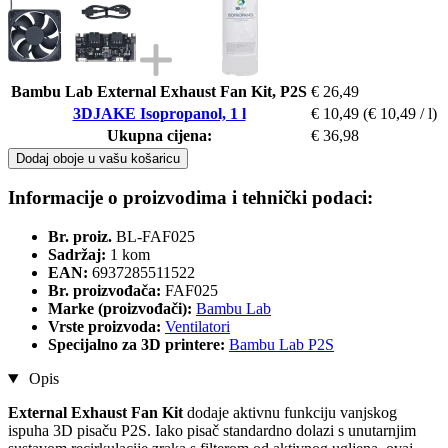
Bambu Lab External Exhaust Fan Kit, P2S
€ 26,49
3DJAKE Isopropanol, 1 l
€ 10,49
(€ 10,49 / l)
Ukupna cijena:
€ 36,98
Dodaj oboje u vašu košaricu
Informacije o proizvodima i tehnički podaci:
Br. proiz.
BL-FAF025
Sadržaj:
1 kom
EAN:
6937285511522
Br. proizvođača:
FAF025
Marke (proizvođači):
Bambu Lab
Vrste proizvoda:
Ventilatori
Specijalno za 3D printere:
Bambu Lab P2S
Opis
External Exhaust Fan Kit
dodaje aktivnu funkciju vanjskog
ispuha 3D pisaču P2S. Iako pisač standardno dolazi s unutarnjim