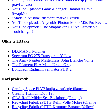
Creality K2 Combo vs. K2 Pro Combo – koji je 3D printer
pravi za vas?
YouTube Episode: Game-Changer: Bambu A1 mini
SwapMod!
"Made in Austria" filamenti marke Extrudr
YouTube epizoda: Anycubic Photon Mono M5s Pro Review
YouTube epizoda: The Snapmaker U1: An Affordable
Toolchanger!
Otkrijte 3DJake:
DIAMANT Polymer
Spectrum PC 275 Transparent Yellow
The Army Painter Masterclass: John Blanche Vol. 2
The Filament PLA Matte Urban Grey
BondTech Radijalni ventilator PHR-2
Novi proizvodi:
Creality Space Pi V2 kutija za sušenje filamenta
Creality Titanium Dog Tag
rPLA Refill Milder Sea Buckthorn (Orange)
Recycling Fabrik rPETG Refill Volle Möhre (Orange)
Recycling Fabrik rPETG Krumme Banane (Yellow)