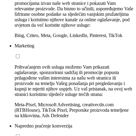
promocijama izvan naše web stranice i pokazati Vam
relevantne proizvode. Da bismo to učinili, uspoređujemo Vaše
šifrirane osobne podatke sa sljedećim vanjskim pružateljima
usluga i koristimo njihove kanale za online oglašavanje, pod
uvjetom da već koristite njihove usluge:
Bing, Criteo, Meta, Google, LinkedIn, Pinterest, TikTok
Marketing
Prihvaćanjem ovih usluga možemo Vam prikazati
oglašavanje, sponzorirani sadržaj ili promocije popusta
prilagođene vašim interesima za našu web stranicu ili
proizvode na temelju Vašeg ponašanja pri pregledavanju i
kupnji te mjeriti njihov uspjeh. Uz vaš pristanak, na ovoj web
stranici koristimo sljedeće usluge trećih strana:
Meta-Pixel, Microsoft Advertising, creativecdn.com
(RTBHouse), TikTok Pixel, Preporuke proizvoda temeljene
na klikovima, Ads Defender
Napredno praćenje konverzija