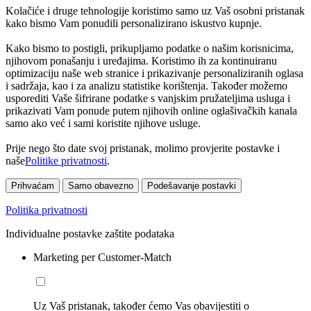
Kolačiće i druge tehnologije koristimo samo uz Vaš osobni pristanak
kako bismo Vam ponudili personalizirano iskustvo kupnje.
Kako bismo to postigli, prikupljamo podatke o našim korisnicima,
njihovom ponašanju i uređajima. Koristimo ih za kontinuiranu
optimizaciju naše web stranice i prikazivanje personaliziranih oglasa
i sadržaja, kao i za analizu statistike korištenja. Također možemo
usporediti Vaše šifrirane podatke s vanjskim pružateljima usluga i
prikazivati Vam ponude putem njihovih online oglašivačkih kanala
samo ako već i sami koristite njihove usluge.
Prije nego što date svoj pristanak, molimo provjerite postavke i
naše
Politike privatnosti
.
Prihvaćam
Samo obavezno
Podešavanje postavki
Politika privatnosti
Individualne postavke zaštite podataka
Marketing per Customer-Match
Uz Vaš pristanak, također ćemo Vas obavijestiti o