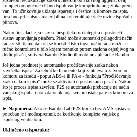
sustavom recirkulacije zraka s filterom od aktivnog ugljena, ovaj
komplet omogućuje ciljano ispuhivanje komprimiranog zraka prema
van. To učinkovitije uklanja isparenja i čestice iz komore za ispis,
posebno pri ispisu s materijalima koji emitiraju veće razine ispušnih
plinova.
Nakon instalacije, sustav se besprijekorno integrira u postojeći
sustav upravljanja pisačem. Pisač može automatski prilagoditi način
rada vrsti filamenta koji se koristi. Osim toga, način rada može se
ručno kontrolirati u bilo kojem trenutku putem zaslona osjetljivog na
dodir pisača, softvera Bambu Studio ili mobilne aplikacije Bambu.
Još jedna prednost je automatsko pročišćavanje zraka nakon
završetka ispisa. Za tehničke filamente koji zahtijevaju zatvorenu
komoru za izradu - poput ABS-a ili PA-a - funkcija "Pročišćavanje
zraka nakon ispisa" može se aktivirati u postavkama pisača. Nakon
što je proces ispisa završen, P2S se automatski prebacuje na način
vanjskog ispuha i pouzdano uklanja sve preostale pare iz komore za
ispis.
► Napomena:
Ako se Bambu Lab P2S koristi bez AMS sustava,
potreban je i međuspremnik za korištenje kompleta vanjskog
ispušnog ventilatora.
Uključeno u isporuku: