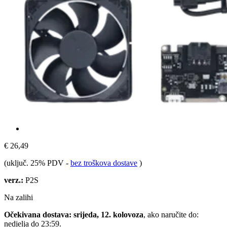
€ 26,49
(uključ. 25% PDV
-
bez troškova dostave
)
verz.:
P2S
Na zalihi
Očekivana dostava: srijeda, 12. kolovoza
, ako naručite do:
nedjelja do 23:59
.