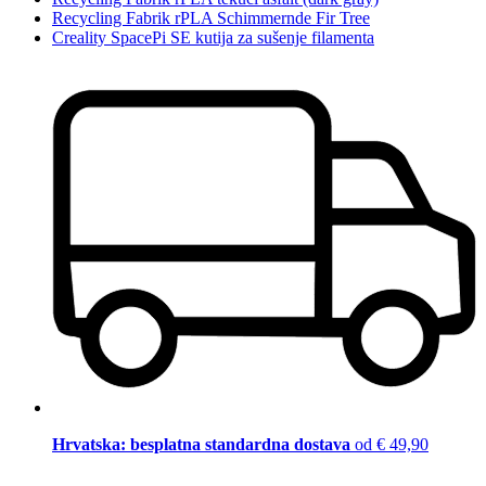
Recycling Fabrik rPLA Schimmernde Fir Tree
Creality SpacePi SE kutija za sušenje filamenta
Hrvatska: besplatna standardna dostava
od € 49,90