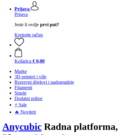
Prijava
Prijava
Jeste li ovdje
prvi put?
Kreirajte račun
Košarica
€ 0,00
Marke
3D printeri i više
Rezervni dijelovi i nadogradnje
Filamenti
Smole
Dodatni pribor
⚡ Sale
🔥 Noviteti
Anycubic
Radna platforma,