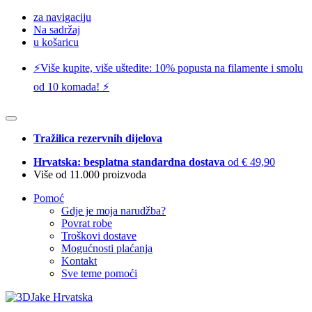
za navigaciju
Na sadržaj
u košaricu
⚡️Više kupite, više uštedite: 10% popusta na filamente i smolu
od 10 komada! ⚡️
Tražilica rezervnih dijelova
Hrvatska: besplatna standardna dostava
od € 49,90
Više od 11.000 proizvoda
Pomoć
Gdje je moja narudžba?
Povrat robe
Troškovi dostave
Mogućnosti plaćanja
Kontakt
Sve teme pomoći