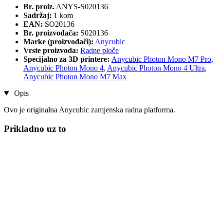
Br. proiz.
ANYS-S020136
Sadržaj:
1 kom
EAN:
SO20136
Br. proizvođača:
S020136
Marke (proizvođači):
Anycubic
Vrste proizvoda:
Radne ploče
Specijalno za 3D printere:
Anycubic Photon Mono M7 Pro
,
Anycubic Photon Mono 4
,
Anycubic Photon Mono 4 Ultra
,
Anycubic Photon Mono M7 Max
Opis
Ovo je originalna Anycubic zamjenska radna platforma.
Prikladno uz to