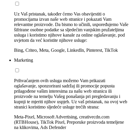
Uz Vaš pristanak, također ćemo Vas obavijestiti o
promocijama izvan naše web stranice i pokazati Vam
relevantne proizvode. Da bismo to učinili, uspoređujemo Vaše
šifrirane osobne podatke sa sljedećim vanjskim pružateljima
usluga i koristimo njihove kanale za online oglašavanje, pod
uvjetom da već koristite njihove usluge:
Bing, Criteo, Meta, Google, LinkedIn, Pinterest, TikTok
Marketing
Prihvaćanjem ovih usluga možemo Vam prikazati
oglašavanje, sponzorirani sadržaj ili promocije popusta
prilagođene vašim interesima za našu web stranicu ili
proizvode na temelju Vašeg ponašanja pri pregledavanju i
kupnji te mjeriti njihov uspjeh. Uz vaš pristanak, na ovoj web
stranici koristimo sljedeće usluge trećih strana:
Meta-Pixel, Microsoft Advertising, creativecdn.com
(RTBHouse), TikTok Pixel, Preporuke proizvoda temeljene
na klikovima, Ads Defender