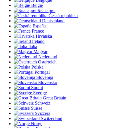
Belgique
België
България
Česká republika
Deutschland
España
France
Hrvatska
Ireland
Italia
Magyar
Nederland
Österreich
Polska
Portugal
Slovenija
Slovensko
Suomi
Sverige
Great Britain
Schweiz
Suisse
Svizzera
Switzerland
Norge