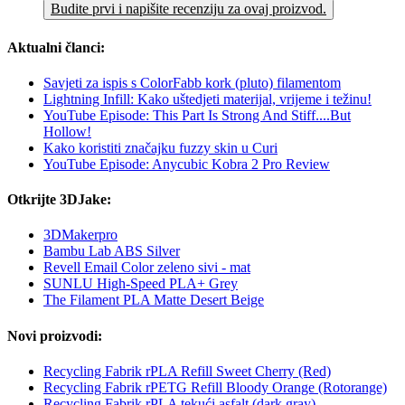
Budite prvi i napišite recenziju za ovaj proizvod.
Aktualni članci:
Savjeti za ispis s ColorFabb kork (pluto) filamentom
Lightning Infill: Kako uštedjeti materijal, vrijeme i težinu!
YouTube Episode: This Part Is Strong And Stiff....But
Hollow!
Kako koristiti značajku fuzzy skin u Curi
YouTube Episode: Anycubic Kobra 2 Pro Review
Otkrijte 3DJake:
3DMakerpro
Bambu Lab ABS Silver
Revell Email Color zeleno sivi - mat
SUNLU High-Speed PLA+ Grey
The Filament PLA Matte Desert Beige
Novi proizvodi:
Recycling Fabrik rPLA Refill Sweet Cherry (Red)
Recycling Fabrik rPETG Refill Bloody Orange (Rotorange)
Recycling Fabrik rPLA tekući asfalt (dark gray)