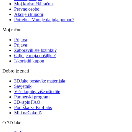
Moj korisnički račun
Pravne osobe
Akcije i kuponi
Potrebna Vam je daljnja pomoć?
Moj račun
Prijava
Prijava
Zaboravili ste lozinku?
Gdje je moja pošiljka?
Iskoristiti kupon
Dobro je znati
3DJake postavke materijala
Savjetnik
Više kupite, više uštedite
Partnerski program
3D-ispis FAQ
Podrška za FabLabs
Mi i naš okoliš
O 3DJake