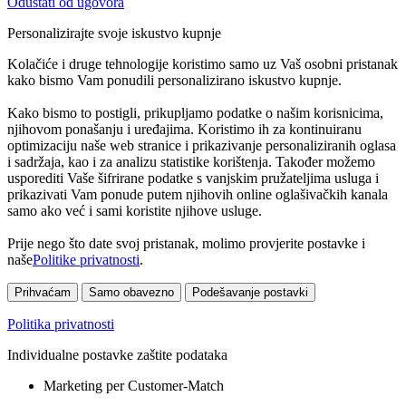
Odustati od ugovora
Personalizirajte svoje iskustvo kupnje
Kolačiće i druge tehnologije koristimo samo uz Vaš osobni pristanak
kako bismo Vam ponudili personalizirano iskustvo kupnje.
Kako bismo to postigli, prikupljamo podatke o našim korisnicima,
njihovom ponašanju i uređajima. Koristimo ih za kontinuiranu
optimizaciju naše web stranice i prikazivanje personaliziranih oglasa
i sadržaja, kao i za analizu statistike korištenja. Također možemo
usporediti Vaše šifrirane podatke s vanjskim pružateljima usluga i
prikazivati Vam ponude putem njihovih online oglašivačkih kanala
samo ako već i sami koristite njihove usluge.
Prije nego što date svoj pristanak, molimo provjerite postavke i
naše
Politike privatnosti
.
Prihvaćam
Samo obavezno
Podešavanje postavki
Politika privatnosti
Individualne postavke zaštite podataka
Marketing per Customer-Match